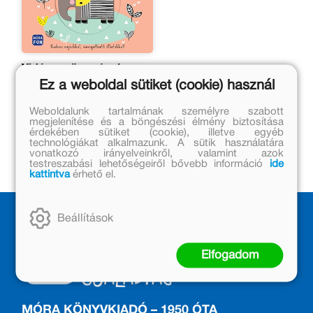
Vidám csöppségek -
Állatok a vadonban
Ez a weboldal sütiket (cookie) használ
Eredeti ár:
Weboldalunk tartalmának személyre szabott
megjelenítése és a böngészési élmény biztosítása
2 699 Ft
érdekében sütiket (cookie), illetve egyéb
Kedvezményes ár:
technológiákat alkalmazunk. A sütik használatára
vonatkozó irányelveinkről, valamint azok
1 299 Ft
testreszabási lehetőségeiről bővebb információ
ide
kattintva
érhető el.
Beállítások
Elfogadom
MÓRA KÖNYVKIADÓ – 1950 ÓTA