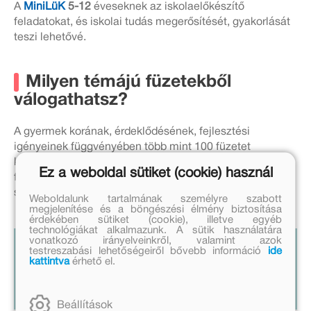
A
MiniLüK
5-12
éveseknek az iskolaelőkészítő
feladatokat, és iskolai tudás megerősítését, gyakorlását
teszi lehetővé.
Milyen témájú füzetekből
válogathatsz?
A gyermek korának, érdeklődésének, fejlesztési
igényeinek függvényében több mint 100 füzetet
kínálunk: óvodai alapismeretek, iskolára való
Ez a weboldal sütiket (cookie) használ
felkészülés, logika, matematika, magyar nyelvtan,
szövegértés, angol és német nyelv.
Weboldalunk tartalmának személyre szabott
megjelenítése és a böngészési élmény biztosítása
érdekében sütiket (cookie), illetve egyéb
technológiákat alkalmazunk. A sütik használatára
vonatkozó irányelveinkről, valamint azok
50 éve fejleszti a logikát, az
testreszabási lehetőségeiről bővebb információ
ide
kattintva
érhető el.
ügyességet és a kitartást -
HVG
Beállítások