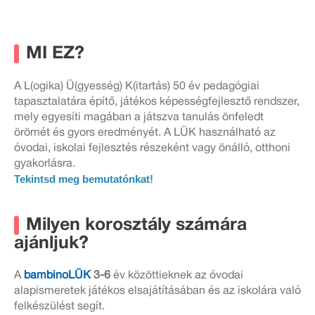
MI EZ?
A L(ogika) Ü(gyesség) K(itartás) 50 év pedagógiai
tapasztalatára építő, játékos képességfejlesztő rendszer,
mely egyesíti magában a játszva tanulás önfeledt
örömét és gyors eredményét. A LÜK használható az
óvodai, iskolai fejlesztés részeként vagy önálló, otthoni
gyakorlásra.
Tekintsd meg bemutatónkat!
Milyen korosztály számára
ajánljuk?
A
bambinoLÜK
3-6
év közöttieknek az óvodai
alapismeretek játékos elsajátításában és az iskolára való
felkészülést segít.