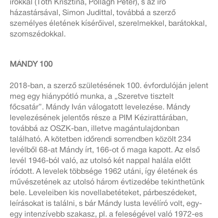
írókkal (Tóth Krisztina, Pollágh Péter), s az író
házastársával, Simon Judittal, továbbá a szerző
személyes életének kísérőivel, szerelmekkel, barátokkal,
szomszédokkal.
MÁNDY 100
2018-ban, a szerző születésének 100. évfordulóján jelent
meg egy hiánypótló munka, a „Szeretve tisztelt
főcsatár”. Mándy Iván válogatott levelezése. Mándy
levelezésének jelentős része a PIM Kézirattárában,
továbbá az OSZK-ban, illetve magántulajdonban
található. A kötetben időrendi sorrendben közölt 234
levélből 68-at Mándy írt, 166-ot ő maga kapott. Az első
levél 1946-ból való, az utolsó két nappal halála előtt
íródott. A levelek többsége 1962 utáni, így életének és
művészetének az utolsó három évtizedébe tekinthetünk
bele. Leveleiben kis novellabetéteket, párbeszédeket,
leírásokat is találni, s bár Mándy lusta levélíró volt, egy-
egy intenzívebb szakasz, pl. a feleségével való 1972-es