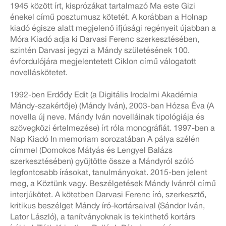
1945 között írt, kisprózákat tartalmazó Ma este Gizi
énekel című posztumusz kötetét. A korábban a Holnap
kiadó égisze alatt megjelenő ifjúsági regényeit újabban a
Móra Kiadó adja ki Darvasi Ferenc szerkesztésében,
szintén Darvasi jegyzi a Mándy születésének 100.
évfordulójára megjelentetett Ciklon című válogatott
novelláskötetet.
1992-ben Erdődy Edit (a Digitális Irodalmi Akadémia
Mándy-szakértője) (Mándy Iván), 2003-ban Hózsa Éva (A
novella új neve. Mándy Iván novelláinak tipológiája és
szövegközi értelmezése) írt róla monográfiát. 1997-ben a
Nap Kiadó In memoriam sorozatában A pálya szélén
címmel (Domokos Mátyás és Lengyel Balázs
szerkesztésében) gyűjtötte össze a Mándyról szóló
legfontosabb írásokat, tanulmányokat. 2015-ben jelent
meg, a Köztünk vagy. Beszélgetések Mándy Ivánról című
interjúkötet. A kötetben Darvasi Ferenc író, szerkesztő,
kritikus beszélget Mándy író-kortársaival (Sándor Iván,
Lator László), a tanítványoknak is tekinthető kortárs