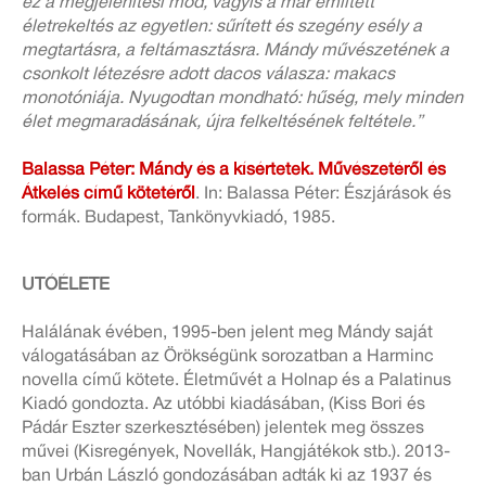
ez a megjelenítési mód, vagyis a már említett
életrekeltés az egyetlen: sűrített és szegény esély a
megtartásra, a feltámasztásra. Mándy művészetének a
csonkolt létezésre adott dacos válasza: makacs
monotóniája. Nyugodtan mondható: hűség, mely minden
élet megmaradásának, újra felkeltésének feltétele.”
Balassa Péter: Mándy és a kísértetek. Művészetéről és
Átkelés című kötetéről
. In: Balassa Péter: Észjárások és
formák. Budapest, Tankönyvkiadó, 1985.
UTÓÉLETE
Halálának évében, 1995-ben jelent meg Mándy saját
válogatásában az Örökségünk sorozatban a Harminc
novella című kötete. Életművét a Holnap és a Palatinus
Kiadó gondozta. Az utóbbi kiadásában, (Kiss Bori és
Pádár Eszter szerkesztésében) jelentek meg összes
művei (Kisregények, Novellák, Hangjátékok stb.). 2013-
ban Urbán László gondozásában adták ki az 1937 és