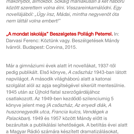
mákonyból, álmokból. Sokáig mániákusan a két háború
között szerettem volna élni. Visszareinkarnálódni. Egy
novellájából: „Úgy írsz, Mádai, mintha negyvenöt óta
nem láttál volna embert!”
„A mondat iskolája” Beszélgetés Pollágh Péterrel
.
In:
Darvasi Ferenc: Köztünk vagy. Beszélgetések Mándy
Ivánról. Budapest: Corvina, 2015.
Már a gimnáziumi évek alatt írt novellákat, 1937-től
pedig publikált. Első könyve,
A csőszház
1943-ban látott
napvilágot. A második világháború alatt a katonai
szolgálat alól az apja segítségével sikerült mentesülnie.
1945 után az Újhold fiatal szerzőgárdájához
csatlakozott. Az 1949-ben kezdődő szilenciumig 5
könyve jelent meg
(A csőszház, Az enyedi diák, A
huszonegyedik utca, Francia kulcs, Vendégek a
Palackban
). 1949 és 1957 között Mándy előtt is
bezárultak a publikálási lehetőségek. A betiltás évei alatt
a Magyar Rádió számára készített dramatizálásokat,