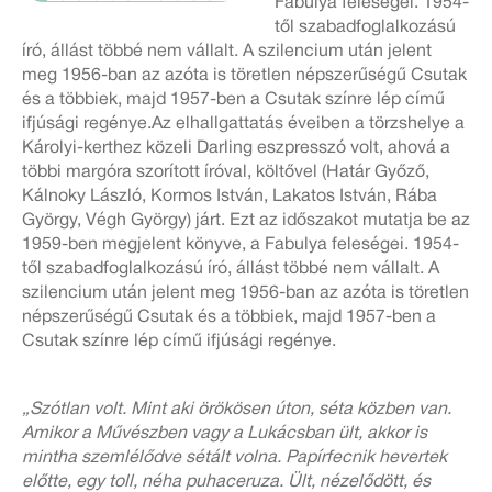
Fabulya feleségei. 1954-
től szabadfoglalkozású
író, állást többé nem vállalt. A szilencium után jelent
meg 1956-ban az azóta is töretlen népszerűségű Csutak
és a többiek, majd 1957-ben a Csutak színre lép című
ifjúsági regénye.Az elhallgattatás éveiben a törzshelye a
Károlyi-kerthez közeli Darling eszpresszó volt, ahová a
többi margóra szorított íróval, költővel (Határ Győző,
Kálnoky László, Kormos István, Lakatos István, Rába
György, Végh György) járt. Ezt az időszakot mutatja be az
1959-ben megjelent könyve, a Fabulya feleségei. 1954-
től szabadfoglalkozású író, állást többé nem vállalt. A
szilencium után jelent meg 1956-ban az azóta is töretlen
népszerűségű Csutak és a többiek, majd 1957-ben a
Csutak színre lép című ifjúsági regénye.
„Szótlan volt. Mint aki örökösen úton, séta közben van.
Amikor a Művészben vagy a Lukácsban ült, akkor is
mintha szemlélődve sétált volna. Papírfecnik hevertek
előtte, egy toll, néha puhaceruza. Ült, nézelődött, és