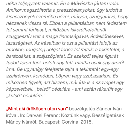
néha följegyzett valamit. Én a Művészbe jártam vele.
Amikor megszólította a presszóslányokat, úgy tudott a
kisasszonyok szemébe nézni, mélyen, szuggerálva, hogy
nézzenek vissza rá. Ebben a pillantásban nem fedeztem
fel semmi férfiasat, miközben kikerülhetetlenül
szuggesztív volt a maga finomságával, érdeklődésével,
lazaságával. Az írásaiban is ezt a pillantást felejti az
arcokon, rengeteg dolgot fedez fel rajtuk: a tekintetet, a
barázdákat, a szájszögletet. És ezekből teljes figurát
tudott teremteni, holott úgy tett, mintha csak egy arcról
írna. De ugyanígy felejtette rajta a tekintetét egy-egy
szekrényen, komódon, bögrén vagy szobasarkon. És
miközben figyelt, azt hiszem, már írta is a szöveget egy
képzeletbeli, „belső" cédulára - ami aztán rákerült egy
„külső" cédulára.”
„Mint aki örökösen úton van”
beszélgetés Sándor Iván
íróval. In: Darvasi Ferenc: Köztünk vagy. Beszélgetések
Mándy Ivánról. Budapest: Corvina, 2015.