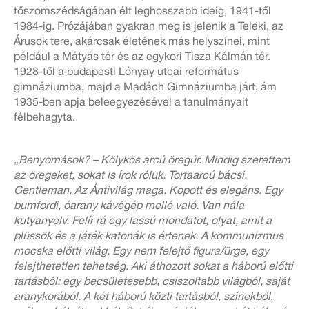
tőszomszédságában élt leghosszabb ideig, 1941-től
1984-ig. Prózájában gyakran meg is jelenik a Teleki, az
Árusok tere, akárcsak életének más helyszínei, mint
például a Mátyás tér és az egykori Tisza Kálmán tér.
1928-től a budapesti Lónyay utcai református
gimnáziumba, majd a Madách Gimnáziumba járt, ám
1935-ben apja beleegyezésével a tanulmányait
félbehagyta.
„Benyomások? – Kölykös arcú öregúr. Mindig szerettem
az öregeket, sokat is írok róluk. Tortaarcú bácsi.
Gentleman. Az Ántivilág maga. Kopott és elegáns. Egy
bumfordi, óarany kávégép mellé való. Van nála
kutyanyelv. Felír rá egy lassú mondatot, olyat, amit a
plüssök és a játék katonák is értenek. A kommunizmus
mocska előtti világ. Egy nem felejtő figura/ürge, egy
felejthetetlen tehetség. Aki áthozott sokat a háború előtti
tartásból: egy becsületesebb, csiszoltabb világból, saját
aranykorából. A két háború közti tartásból, színekből,