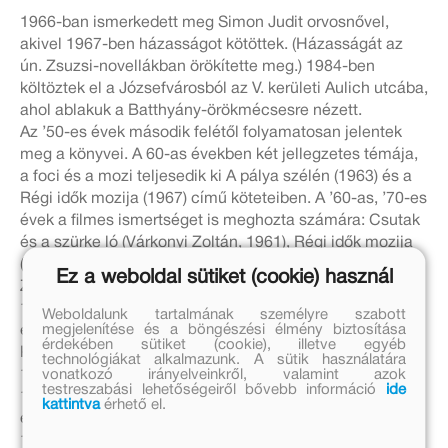
1966-ban ismerkedett meg Simon Judit orvosnővel,
akivel 1967-ben házasságot kötöttek. (Házasságát az
ún. Zsuzsi-novellákban örökítette meg.) 1984-ben
költöztek el a Józsefvárosból az V. kerületi Aulich utcába,
ahol ablakuk a Batthyány-örökmécsesre nézett.
Az ’50-es évek második felétől folyamatosan jelentek
meg a könyvei. A 60-as években két jellegzetes témája,
a foci és a mozi teljesedik ki A pálya szélén (1963) és a
Régi idők mozija (1967) című köteteiben. A ’60-as, ’70-es
évek a filmes ismertséget is meghozta számára: Csutak
és a szürke ló (Várkonyi Zoltán, 1961), Régi idők mozija
(Dömölky János, 1971), A locsolókocsi (Kézdi Kovács
Ez a weboldal sütiket (cookie) használ
Zsolt, 1973), A pálya szélén (Sándor Pál, 1973.) stb.
1969-ben kapta meg a József Attila-díjat, majd a ’70-es
Weboldalunk tartalmának személyre szabott
megjelenítése és a böngészési élmény biztosítása
évek végétől haláláig számos elismeréssel, köztük
érdekében sütiket (cookie), illetve egyéb
Kossuth-díjjal (1988) jutalmazták.A rendszerváltás után
technológiákat alkalmazunk. A sütik használatára
vonatkozó irányelveinkről, valamint azok
1989-től a Holmi folyóirat szerkesztőbizottsági tagja,
testreszabási lehetőségeiről bővebb információ
ide
1992-től a Széchenyi Irodalmi és Művészeti Akadémia
kattintva
érhető el.
elnöke volt.
1995. október 5-én este a Titanic Filmfesztivál