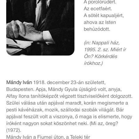
A porolórúdért.
Az ecetfaért.
A sötét kapualjért,
ahova az Isten
behúzódott.
(in: Nappali ház,
1995. 2. sz. Miért ír
Ön? Körkérdés
írókhoz.)
Mándy Iván
1918. december 23-án született,
Budapesten. Apja, Mándy Gyula újságíró volt, anyja,
Alfay Ilona tanítóképzőt végzett tisztviselőként dolgozott.
Szülei válása után apjával maradt, korán megismerte a
pesti kávéházak, mozik, szállodai szobák világát. Bár
apjával feszült volt a viszonya, ő maga is elismerte, hogy
íróként nagyon sokat köszönhet neki. (Mi az, öreg?
(1972).
Mándy Iván a Fiumei úton, a Teleki tér