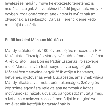
levelezése néhány műve keletkezéstörténetéhez is
adalékul szolgál. A levelekhez fűződő jegyzetek, melyek
egyben irodalomtörténeti áttekintést is nyújtanak az
olvasónak, a szerkesztő, Darvasi Ferenc kiemelkedő
munkáját dicsérik.
Petőfi Irodalmi Múzeum kiállítása
Mándy születésének 100. évfordulójára rendezett a PIM
Mi tájaink – Tisztelgés Mándy Iván előtt címmel kiállítást.
A két kurátor, Kiss Bori és Pádár Eszter az író szövegei
mellé Mácsai István festményeit hívta segítségül.
Mácsai festményeinek egyik fő ihletője a hatvanas,
hetvenes, nyolcvanas évek Budapestje, amelynek világa
Mándy alkotásaival mutat erős rokonságot. Szöveg és
kép szinte egymásra reflektálása nemcsak a közös
motívumokat (házak, udvarok, gangok stb.) mutatja meg,
a két alkotó sokszor közös látásmódját is megidézve
emléket állít kettőjük barátságának is.