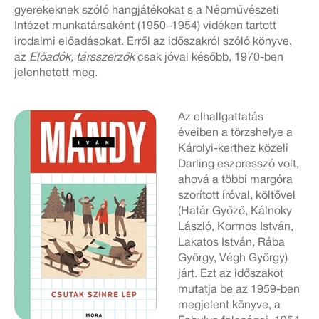
gyerekeknek szóló hangjátékokat s a Népművészeti
Intézet munkatársaként (1950–1954) vidéken tartott
irodalmi előadásokat. Erről az időszakról szóló könyve,
az
Előadók, társszerzők
csak jóval később, 1970-ben
jelenhetett meg.
Az elhallgattatás
éveiben a törzshelye a
Károlyi-kerthez közeli
Darling eszpresszó volt,
ahová a többi margóra
szorított íróval, költővel
(Határ Győző, Kálnoky
László, Kormos István,
Lakatos István, Rába
György, Végh György)
járt. Ezt az időszakot
mutatja be az 1959-ben
megjelent könyve, a