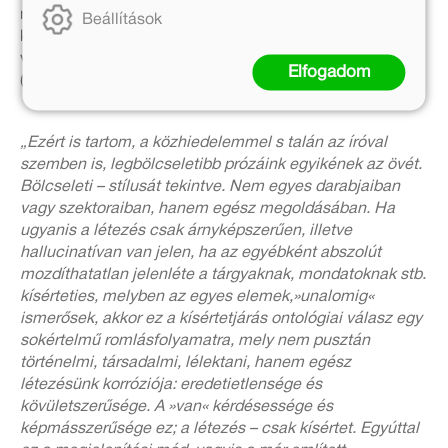
nyitóestéjén a Toldi moziban még megnézte nagy
Beállítások
kedvence, Buster Keaton filmjeit, majd másnap
virradóra, október 6-án, álmában érte a halál.
Elfogadom
(életrajz forrása: DIA)
„Ezért is tartom, a közhiedelemmel s talán az íróval
szemben is, legbölcseletibb prózáink egyikének az övét.
Bölcseleti – stílusát tekintve. Nem egyes darabjaiban
vagy szektoraiban, hanem egész megoldásában. Ha
ugyanis a létezés csak árnyképszerűen, illetve
hallucinatívan van jelen, ha az egyébként abszolút
mozdíthatatlan jelenléte a tárgyaknak, mondatoknak stb.
kísérteties, melyben az egyes elemek,»unalomig«
ismerősek, akkor ez a kísértetjárás ontológiai válasz egy
sokértelmű romlásfolyamatra, mely nem pusztán
történelmi, társadalmi, lélektani, hanem egész
létezésünk korróziója: eredetietlensége és
kövületszerűsége. A »van« kérdésessége és
képmásszerűsége ez; a létezés – csak kísértet. Egyúttal