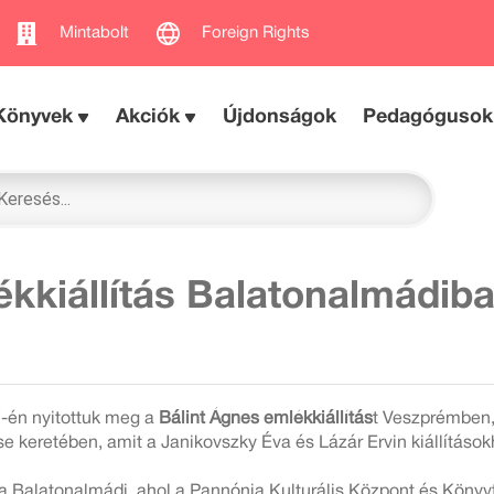
Mintabolt
Foreign Rights
Könyvek
Akciók
Újdonságok
Pedagógusok
kkiállítás Balatonalmádiba
7-én nyitottuk meg a
Bálint Ágnes emlékkiállítás
t Veszprémben,
e keretében, amit a Janikovszky Éva és Lázár Ervin kiállításo
a Balatonalmádi, ahol a Pannónia Kulturális Központ és Könyvt