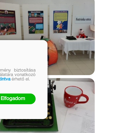
mény biztosítása
nálatára vonatkozó
tintva
érhető el.
Elfogadom