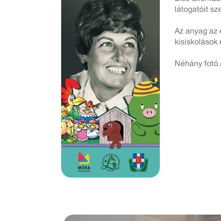
látogatóit sz
Az anyag az 
kisiskolások 
Néhány fotó a