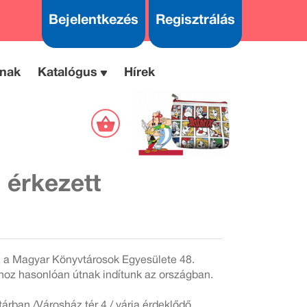
Bejelentkezés
Regisztrálás
nak
Katalógus
Hírek
 érkezett
 a Magyar Könyvtárosok Egyesülete 48.
khoz hasonlóan útnak indítunk az országban.
árban /Városház tér 4./ várja érdeklődő