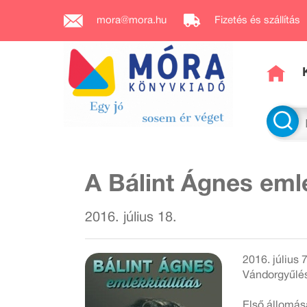
mora@mora.hu
Fizetés és szállítás
A Bálint Ágnes emlé
2016. július 18.
2016. július 
Vándorgyűlés
Első állomás