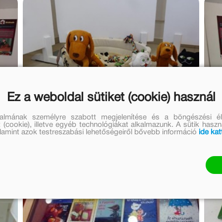
Ez a weboldal sütiket (cookie) használ
talmának személyre szabott megjelenítése és a böngészési él
 (cookie), illetve egyéb technológiákat alkalmazunk. A sütik hasz
valamint azok testreszabási lehetőségeiről bővebb információ
ide kat