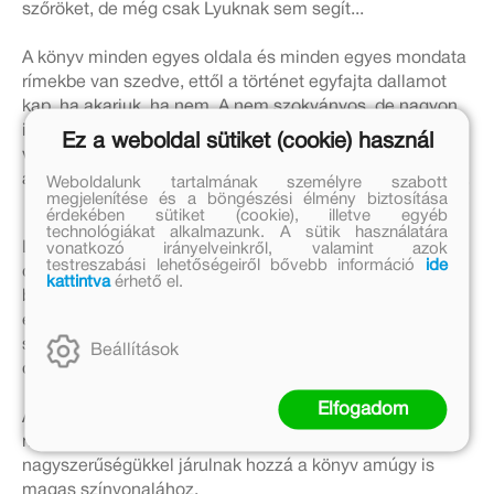
szőröket, de még csak Lyuknak sem segít...
A könyv minden egyes oldala és minden egyes mondata
rímekbe van szedve, ettől a történet egyfajta dallamot
kap, ha akarjuk, ha nem. A nem szokványos, de nagyon
is magával ragadó írói stílus könnyed hangulatba
Ez a weboldal sütiket (cookie) használ
varázsol minden korosztályt - az ovistól a nagymamáig,
amit 5 éves kislányomon és nagymamáján is teszteltem.
Weboldalunk tartalmának személyre szabott
megjelenítése és a böngészési élmény biztosítása
érdekében sütiket (cookie), illetve egyéb
technológiákat alkalmazunk. A sütik használatára
Leányzóm a poénok egy részét hangos kacagással
vonatkozó irányelveinkről, valamint azok
testreszabási lehetőségeiről bővebb információ
ide
díjazta, egy csekély részéhez azonban kicsinek
kattintva
érhető el.
bizonyult, nem sikerült még a szavakkal való játékot
észrevennie. Hogyan is sikerülhetett volna, ha
számomra is voltak olyan rejtett szófordulatok, amelyek
Beállítások
csak pár sor múltán „koppantak”, de akkor nagyot.
Elfogadom
Az olvasást még könnyebbé varázsolja a betűk nagy
mérete, Sajdik Ferenc rajzai pedig egyszerű
nagyszerűségükkel járulnak hozzá a könyv amúgy is
magas színvonalához.