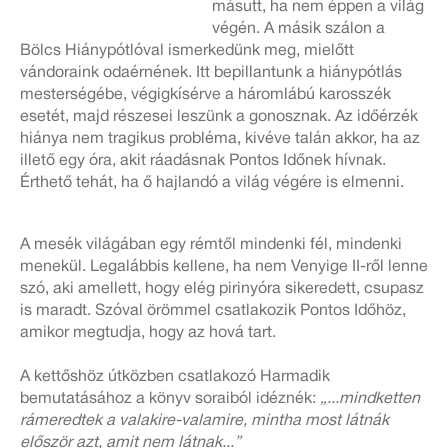
másutt, ha nem éppen a világ
végén. A másik szálon a
Bölcs Hiánypótlóval ismerkedünk meg, mielőtt
vándoraink odaérnének. Itt bepillantunk a hiánypótlás
mesterségébe, végigkísérve a háromlábú karosszék
esetét, majd részesei leszünk a gonosznak. Az időérzék
hiánya nem tragikus probléma, kivéve talán akkor, ha az
illető egy óra, akit ráadásnak Pontos Időnek hívnak.
Érthető tehát, ha ő hajlandó a világ végére is elmenni.
A mesék világában egy rémtől mindenki fél, mindenki
menekül. Legalábbis kellene, ha nem Venyige II-ről lenne
szó, aki amellett, hogy elég pirinyóra sikeredett, csupasz
is maradt. Szóval örömmel csatlakozik Pontos Időhöz,
amikor megtudja, hogy az hová tart.
A kettőshöz útközben csatlakozó Harmadik
bemutatásához a könyv soraiból idéznék:
„...mindketten
rámeredtek a valakire-valamire, mintha most látnák
először azt, amit nem látnak...”