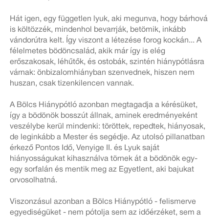
Hát igen, egy független lyuk, aki megunva, hogy bárhová
is költözzék, mindenhol bevarrják, betömik, inkább
vándorútra kelt. Így viszont a létezése forog kockán... A
félelmetes bödöncsalád, akik már így is elég
erőszakosak, léhűtők, és ostobák, szintén hiánypótlásra
várnak: önbizalomhiányban szenvednek, hiszen nem
huszan, csak tizenkilencen vannak.
A Bölcs Hiánypótló azonban megtagadja a kérésüket,
így a bödönök bosszút állnak, aminek eredményeként
veszélybe kerül mindenki: töröttek, repedtek, hiányosak,
de leginkább a Mester és segédje. Az utolsó pillanatban
érkező Pontos Idő, Venyige II. és Lyuk saját
hiányosságukat kihasználva törnek át a bödönök egy-
egy sorfalán és mentik meg az Egyetlent, aki bajukat
orvosolhatná.
Viszonzásul azonban a Bölcs Hiánypótló - felismerve
egyediségüket - nem pótolja sem az időérzéket, sem a