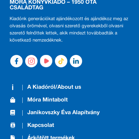
MÓRA KÖNYVKIADÓ – 1950 ÓTA
CSALÁDTAG
Kiadónk generációkat ajándékozott és ajándékoz meg az
olvasás örömével, olvasni szerető gyerekekből olvasni
szerető felnőttek lettek, akik mindezt továbbadták a
következő nemzedéknek.
A Kiadóról/About us
Móra Mintabolt
Janikovszky Éva Alapítvány
Kapcsolat
Árkötött termékek