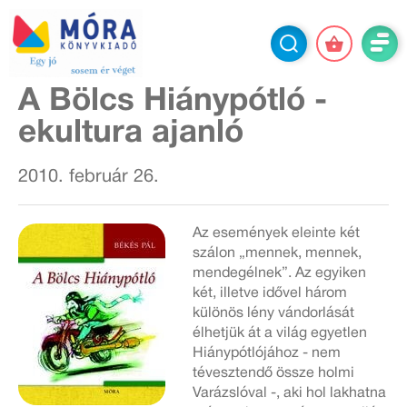
A Bölcs Hiánypótló -
ekultura ajanló
2010. február 26.
Az események eleinte két
szálon „mennek, mennek,
mendegélnek”. Az egyiken
két, illetve idővel három
különös lény vándorlását
élhetjük át a világ egyetlen
Hiánypótlójához - nem
tévesztendő össze holmi
Varázslóval -, aki hol lakhatna