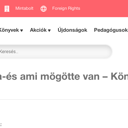
Mintabolt
Foreign Rights
Könyvek
Akciók
Újdonságok
Pedagógusok
a-és ami mögötte van – Kö
a: