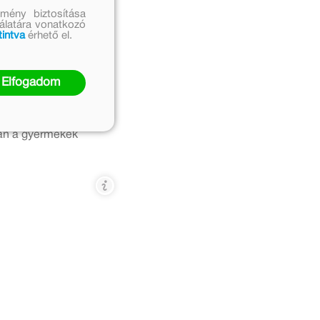
mény biztosítása
nálatára vonatkozó
tintva
érhető el.
 ami
Elfogadom
emberiséget. Mi
van a gyermekek