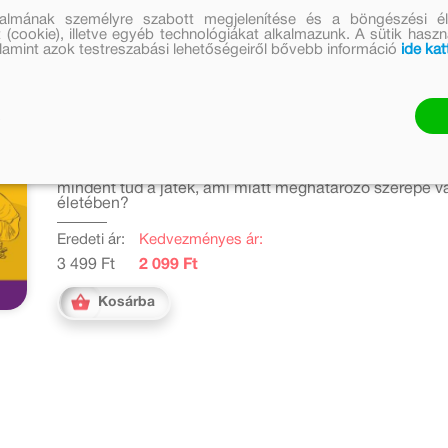
talmának személyre szabott megjelenítése és a böngészési él
 (cookie), illetve egyéb technológiákat alkalmazunk. A sütik hasz
valamint azok testreszabási lehetőségeiről bővebb információ
ide kat
A gyermekek játéka és
mögötte van
Bavalics Laura, Böddi Zsófia, Kerekes Valéria
Móra Könyvkiadó, 2024.05.27.
A gyermekek játéka évszázadok óta foglalkoztatja az 
mindent tud a játék, ami miatt meghatározó szerepe 
életében?
Eredeti ár:
Kedvezményes ár:
3 499 Ft
2 099 Ft
Kosárba