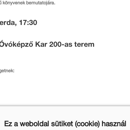
ű könyvének bemutatójára.
erda, 17:30
s Óvóképző Kar 200-as terem
lgetnek:
Ez a weboldal sütiket (cookie) használ
a alatt 30%-os kedvezménnyel megvásárolható.