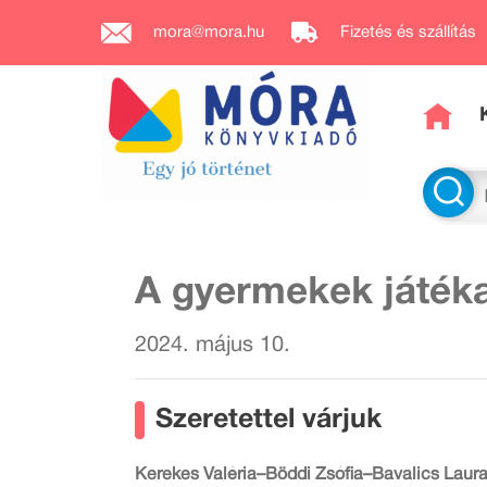
mora@mora.hu
Fizetés és szállítás
A gyermekek játék
2024. május 10.
Szeretettel várjuk
Kerekes Valéria–Böddi Zsófia–Bavalics Laur