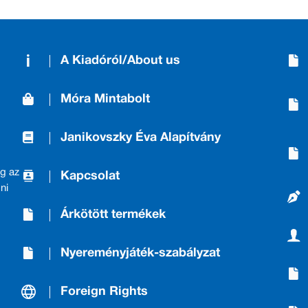
A Kiadóról/About us
Móra Mintabolt
Janikovszky Éva Alapítvány
g az
Kapcsolat
ni
Árkötött termékek
Nyereményjáték-szabályzat
Foreign Rights