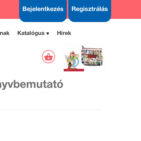
Bejelentkezés
Regisztrálás
nak
Katalógus
Hírek
nyvbemutató