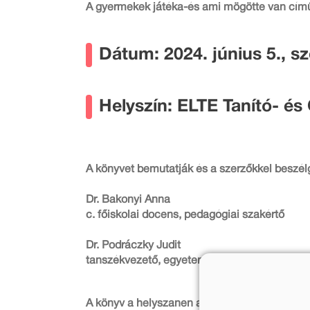
A gyermekek játéka-és ami mögötte van cím
Dátum: 2024. június 5., sz
Helyszín: ELTE Tanító- é
A könyvet bemutatják és a szerzőkkel beszé
Dr. Bakonyi Anna
c. főiskolai docens, pedagógiai szakértő
Dr. Podráczky Judit
tanszékvezető, egyetemi docens
A könyv a helyszanen a bemutató időtartam