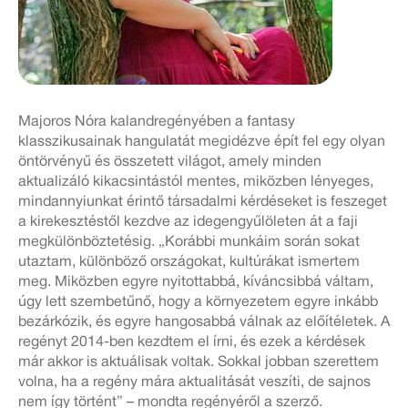
M
ajoros Nóra kalandregényében a fantasy
klasszikusainak hangulatát megidézve épít fel egy olyan
öntörvényű és összetett világot, amely minden
aktualizáló kikacsintástól mentes, miközben lényeges,
mindannyiunkat érintő társadalmi kérdéseket is feszeget
a kirekesztéstől kezdve az idegengyűlöleten át a faji
megkülönböztetésig. „Korábbi munkáim során sokat
utaztam, különböző országokat, kultúrákat ismertem
meg. Miközben egyre nyitottabbá, kíváncsibbá váltam,
úgy lett szembetűnő, hogy a környezetem egyre inkább
bezárkózik, és egyre hangosabbá válnak az előítéletek. A
regényt 2014-ben kezdtem el írni, és ezek a kérdések
már akkor is aktuálisak voltak. Sokkal jobban szerettem
volna, ha a regény mára aktualitását veszíti, de sajnos
nem így történt” – mondta regényéről a szerző.