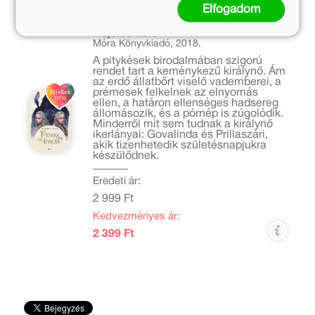
Elfogadom
Pityke és Prém
Majoros Nóra
Móra Könyvkiadó, 2018.
A pitykések birodalmában szigorú
rendet tart a keménykezű királynő. Ám
az erdő állatbőrt viselő vademberei, a
prémesek felkelnek az elnyomás
ellen, a határon ellenséges hadsereg
állomásozik, és a pórnép is zúgolódik.
Minderről mit sem tudnak a királynő
ikerlányai: Govalinda és Prillaszári,
akik tizenhetedik születésnapjukra
készülődnek.
Eredeti ár:
2 999 Ft
Kedvezményes ár:
2 399 Ft