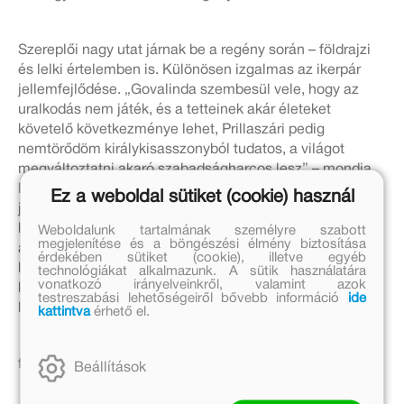
Szereplői nagy utat járnak be a regény során – földrajzi
és lelki értelemben is. Különösen izgalmas az ikerpár
jellemfejlődése. „Govalinda szembesül vele, hogy az
uralkodás nem játék, és a tetteinek akár életeket
követelő következménye lehet, Prillaszári pedig
nemtörődöm királykisasszonyból tudatos, a világot
megváltoztatni akaró szabadságharcos lesz” – mondja
Majoros Nóra, a kitaszított prémest, Mógot pedig így
Ez a weboldal sütiket (cookie) használ
jellemzi: „A prémesek is fontosnak tartják a
külsőségeket, és éppúgy része az életüknek a céltalan
Weboldalunk tartalmának személyre szabott
megjelenítése és a böngészési élmény biztosítása
agresszió, mint az uralkodó osztálynak. Móg ez ellen áll
érdekében sütiket (cookie), illetve egyéb
ki, és így találja magát a saját városán és a prémes
technológiákat alkalmazunk. A sütik használatára
vonatkozó irányelveinkről, valamint azok
közösségen kívül. Az ő szemén keresztül egyszerre
testreszabási lehetőségeiről bővebb információ
ide
látjuk a prémes társadalom jellemzőit és kritikáját.”
kattintva
érhető el.
forrás:
/konyves.blog.hu
/2018.04.15.
Beállítások