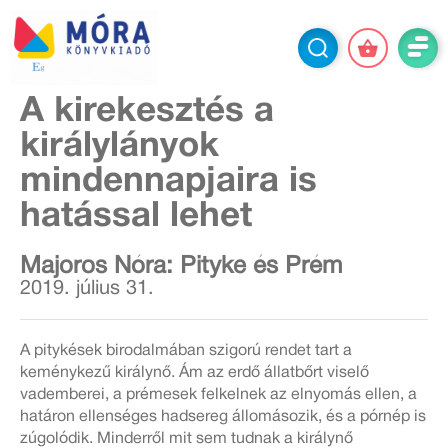
A kirekesztés a
királylányok
mindennapjaira is
hatással lehet
Majoros Nóra: Pityke és Prém
2019. július 31.
A
pitykések birodalmában szigorú rendet tart a
keménykezű királynő. Ám az erdő állatbőrt viselő
vademberei, a prémesek felkelnek az elnyomás ellen, a
határon ellenséges hadsereg állomásozik, és a pórnép is
zúgolódik. Minderről mit sem tudnak a királynő