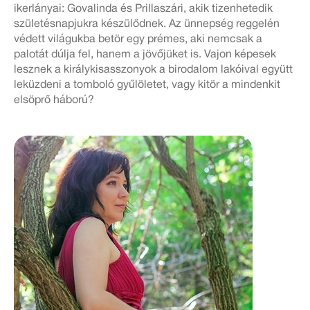
ikerlányai: Govalinda és Prillaszári, akik tizenhetedik
születésnapjukra készülődnek. Az ünnepség reggelén
védett világukba betör egy prémes, aki nemcsak a
palotát dúlja fel, hanem a jövőjüket is. Vajon képesek
lesznek a királykisasszonyok a birodalom lakóival együtt
leküzdeni a tomboló gyűlöletet, vagy kitör a mindenkit
elsöprő háború?