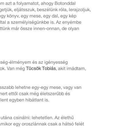
om azt a folyamatot, ahogy Botonddal
tjük, eljátsszuk, beszélünk róla, lerajzoljuk,
y egy könyv, egy mese, egy dal, egy kép
ltal a személyiségünkbe is. Az enyémbe
ttünk már össze innen-onnan, de olyan
etesség-élményem és az igényesség
yok. Van még
Tücsök Tóbiás
, akit imádtam,
-hosszabb lehetne egy-egy mese, vagy van
rt ettől csak még életszerűbb és
ent egyben hibátlant is.
utána csinálni: lehetetlen. Az élethű
amikor egy oroszlánnak csak a hátsó felét