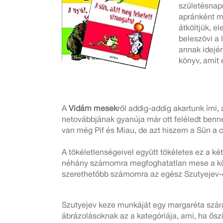
születésnap
apránként ma
átköltjük, e
beleszövi a
annak idejé
könyv, amit 
A
Vidám mesék
ről addig-addig akartunk írn
netovábbjának gyanúja már ott feléledt ben
van még Pif és Miau, de azt hiszem a Sün a 
A tökéletlenségeivel együtt tökéletes ez a k
néhány számomra megfoghatatlan mese a köt
szerethetőbb számomra az egész Szutyejev-éle
Szutyejev keze munkáját egy margaréta szárábó
ábrázolásoknak az a kategóriája, ami, ha ősz