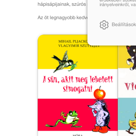
érdekében sütiket
hápisápijainak, szúrós sündisznóinak.
irányelveinkről, 
Az öt legnagyobb kedvencben biztos benne v
Beállítások