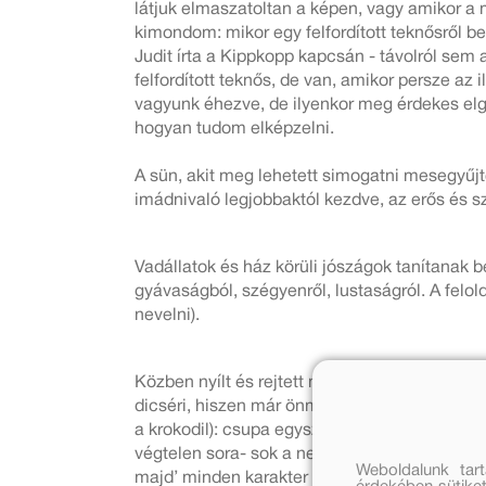
látjuk elmaszatoltan a képen, vagy amikor a 
kimondom: mikor egy felfordított teknősről b
Judit írta a Kippkopp kapcsán - távolról sem
felfordított teknős, de van, amikor persze az 
vagyunk éhezve, de ilyenkor meg érdekes elgo
hogyan tudom elképzelni.
A sün, akit meg lehetett simogatni mesegyűj
imádnivaló legjobbaktól kezdve, az erős és 
Vadállatok és ház körüli jószágok tanítanak
gyávaságból, szégyenről, lustaságról. A felo
nevelni).
Közben nyílt és rejtett módon minden mesében
dicséri, hiszen már önmagában a szereplők nev
a krokodil): csupa egyszerű, de nagyszerű tal
végtelen sora- sok a nevetnivaló. Végül minde
Weboldalunk tar
majd’ minden karakter könnyedén és jól esően