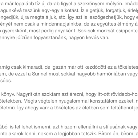
ra már legalább tíz új darab figyel a szekrényem mélyén. Imád
gunkévá teszünk egy-egy alkotást. Ízlelgetjük, forgatjuk, érlelge
lengedjük, újra megtaláljuk, stb. Így azt is leszögezhetjük, hog
 lényét nem csak a mindennapjainkba, de az együttes élmény á
n gyerekként, most pedig anyaként. Sok-sok morzsát csippente
ennyire jóízűen fogyasztanánk, nagyon kevés van.
i, amíg csak kimaradt, de igazán már ott kezdődött ez a tökél
nem, de ezzel a Sünnel most sokkal nagyobb harmóniában vag
csúcs.
ét könyv. Nagyritkán szoktam azt érezni, hogy itt-ott rövidebb
etekben. Mégis végtelen nyugalommal konstatálom ezeket, me
tmű. Így ahogy van: a tökéletes az életben sem feltétlenül jel
l is fel lehet ismerni, azt hiszem ellenállni a stílusának vagy 
inte akarok lenni, nekem a legjobban tetszik. Bírom én, bírom, 