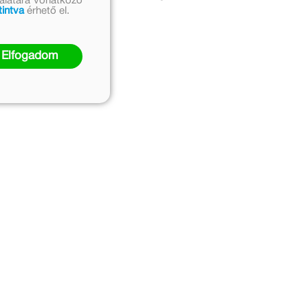
nálatára vonatkozó
tintva
érhető el.
Elfogadom