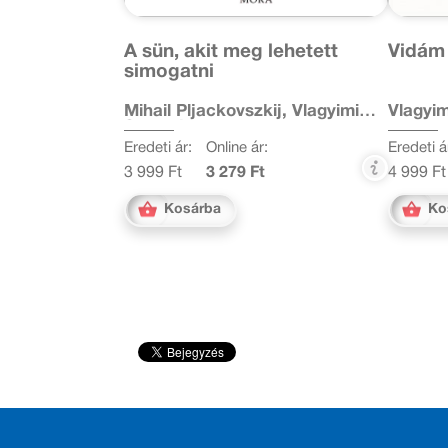
A sün, akit meg lehetett
Vidám
simogatni
Mihail Pljackovszkij, Vlagyimir
Vlagyim
Szutyejev
Eredeti ár:
Online ár:
Eredeti á
3 999 Ft
3 279 Ft
4 999 Ft
Kosárba
Ko