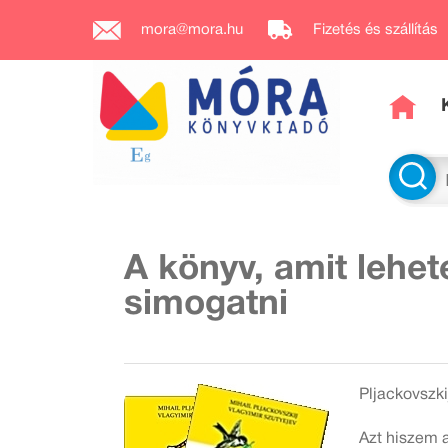
mora@mora.hu
Fizetés és szállítás
A könyv, amit lehet
simogatni
Pljackovszki
Azt hiszem a