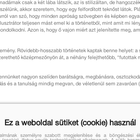
madárnak csak a két lába látszik, az is stilizáltan, de hangoz
eszélünk, akkor szeretem, hogy egy felfordított teknőst látok. 
 arról van szó, hogy minden apróság szövegben és képben egyar
illusztrátor teljesen mást emel ki a történetből, mint amit mi lé
ndolkodni. Azon is, hogy ő vajon miért azt jelenítette meg, am
temény. Rövidebb-hosszabb történetek kaptak benne helyet: a s
szerethető középmezőnyön át, a néhány felejthetőbb, “futottak
 bennünket nagyon szelíden barátságra, megbánásra, osztozkodá
ldás és a tanulság mindig megvan, de véletlenül sem zavaróan (
 ott a humor, mint legnagyobb fegyver. A szavak szintjén ez n
eit öröm ízlelgetni (Ejnye papagáj, Trikó, a zebra, Csíkoska, L
Ez a weboldal sütiket (cookie) használ
álmány. A humor második szintje a történetek poénos, felszínes 
n epizódban ott az irónia, a társadalmi kritika, amit ha akaru
talmának személyre szabott megjelenítése és a böngészési él
 megfeleltethető a nagyvilág láthatatlan jótevőinek, szürke eg