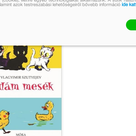
 (cookie), illetve egyéb technológiákat alkalmazunk. A sütik hasz
valamint azok testreszabási lehetőségeiről bővebb információ
ide kat
an.