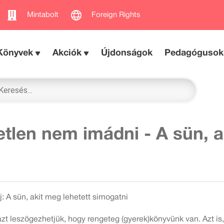
Mintabolt
Foreign Rights
Könyvek
Akciók
Újdonságok
Pedagógusok
etlen nem imádni - A sün, a
j: A sün, akit meg lehetett simogatni
zt leszögezhetjük, hogy rengeteg (gyerek)könyvünk van. Azt i