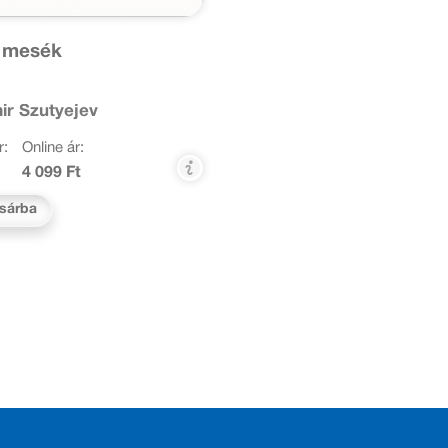
 mesék
ir Szutyejev
r:
Online ár:
4 099 Ft
sárba