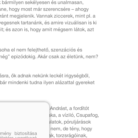
zék bármilyen sekélyesen és unalmasan,
Pláne, hogy most már szerencsére – ahogy
ánt megjelenik. Vannak ziccerek, mint pl. a
nyegesnek tartanánk, és amire vizuálisan is ki
it; és azon is, hogy amit mégsem látok, azt
oha el nem felejthető, szenzációs és
 még” epizódokig. Akár csak az életünk, nem?
sra, ők adnak nekünk leckét irigységből,
bár mindenki tudna ilyen alázattal gyereket
em utolsó sorban Réz Andrást, a fordítót
usz, az elefánt, Cipócska, a víziló, Csupafog,
síkja: csattanók, fordulatok, póruljárások
nk mögé látunk, ha nem, nem, de tény, hogy
mény biztosítása
érkéinek, nagyvadjainak, torzsrágóinak,