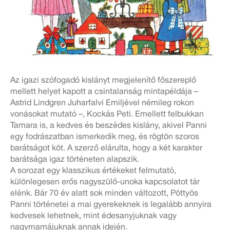
Az igazi szófogadó kislányt megjelenítő főszereplő
mellett helyet kapott a csintalanság mintapéldája –
Astrid Lindgren Juharfalvi Emiljével némileg rokon
vonásokat mutató –, Kockás Peti. Emellett felbukkan
Tamara is, a kedves és beszédes kislány, akivel Panni
egy fodrászatban ismerkedik meg, és rögtön szoros
barátságot köt. A szerző elárulta, hogy a két karakter
barátsága igaz történeten alapszik.
A sorozat egy klasszikus értékeket felmutató,
különlegesen erős nagyszülő-unoka kapcsolatot tár
elénk. Bár 70 év alatt sok minden változott, Pöttyös
Panni történetei a mai gyerekeknek is legalább annyira
kedvesek lehetnek, mint édesanyjuknak vagy
nagymamájuknak annak idején.