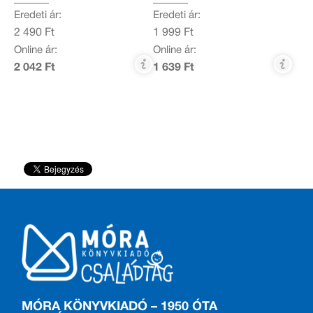
Eredeti ár:
Eredeti ár:
2 490 Ft
1 999 Ft
Online ár:
Online ár:
2 042 Ft
1 639 Ft
MÓRA KÖNYVKIADÓ – 1950 ÓTA