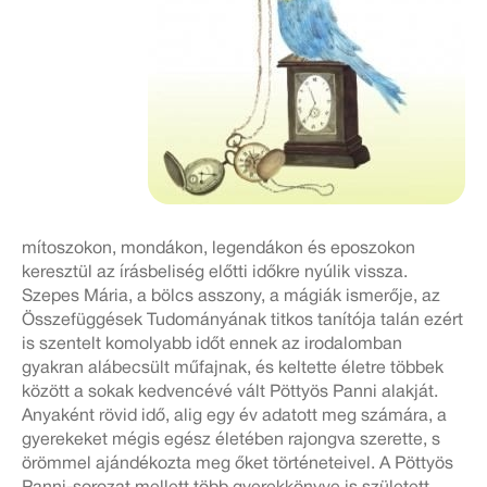
mítoszokon, mondákon, legendákon és eposzokon
keresztül az írásbeliség előtti időkre nyúlik vissza.
Szepes Mária, a bölcs asszony, a mágiák ismerője, az
Összefüggések Tudományának titkos tanítója talán ezért
is szentelt komolyabb időt ennek az irodalomban
gyakran alábecsült műfajnak, és keltette életre többek
között a sokak kedvencévé vált Pöttyös Panni alakját.
Anyaként rövid idő, alig egy év adatott meg számára, a
gyerekeket mégis egész életében rajongva szerette, s
örömmel ajándékozta meg őket történeteivel. A Pöttyös