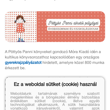
A Pöttyös Panni könyveket gondozó Móra Kiadó idén a
kultikus könyvsorozathoz kapcsolódóan egy országos
gyerekrajzpályázatot
hirdetett, amelyre közel 800 munka
érkezett be.
„Minket is meglepett az érdeklődés nagysága és az,
Ez a weboldal sütiket (cookie) használ
milyen odaadással és szeretettel készülő alkotásokat
kaptunk határon innen és túlról. Mivel a technika nem
Weboldalunk tartalmának személyre szabott
volt meghatározva, a ceruza-, filc- és zsírkrétarajzokon
megjelenítése és a böngészési élmény biztosítása
és festményeken túl kaptunk gyönyörű, kézzel készült
érdekében sütiket (cookie), illetve egyéb
technológiákat alkalmazunk. A sütik használatára
könyveket, babákat és egy újrahasznosított anyagból
vonatkozó irányelveinkről, valamint azok