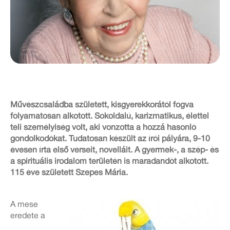
Művészcsaládba született, kisgyerekkorától fogva
folyamatosan alkotott. Sokoldalú, karizmatikus, élettel
teli személyiség volt, aki vonzotta a hozzá hasonló
gondolkodókat. Tudatosan készült az írói pályára, 9-10
évesen írta első verseit, novelláit. A gyermek-, a szép- és
a spirituális irodalom területén is maradandót alkotott.
115 éve született Szepes Mária.
A mese
eredete a