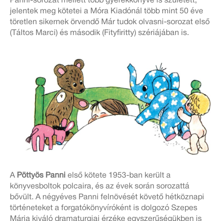
Panni-sorozat mellett több gyerekkönyve is született,
jelentek meg kötetei a Móra Kiadónál több mint 50 éve
töretlen sikernek örvendő Már tudok olvasni-sorozat első
(Táltos Marci) és második (Fityfiritty) szériájában is.
A
Pöttyös Panni
első kötete 1953-ban került a
könyvesboltok polcaira, és az évek során sorozattá
bővült. A négyéves Panni felnövését követő hétköznapi
történeteket a forgatókönyvíróként is dolgozó Szepes
Mária kiváló dramaturgiai érzéke egyszerűségükben is