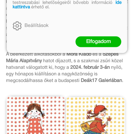
készült robotot is. Több pályázó is megosztotta velünk az
testreszabási lehetőségeiről bővebb információ
ide
kattintva
érhető el.
alkotások születésének hátterét, a Pannihoz köthető
emlékeit, élményeit. Hatalmas öröm érezni és tudni,
hogy Pöttyös Panni és barátai még mindig ott élnek a
Beállítások
szülők, nagyszülők, pedagógusok és ami a legfontosabb:
a gyerekek szíve közepén” – mondta el Kovács Zsanett,
a Móra Kiadó pályázatért felelős munkatársa.
Elfogadom
A beérkezett alkotásokból a
Móra Kiadó
és a
Szepes
Mária Alapítvány
hatot díjazott, s a szakmai zsűri közel
hatvanat válogatott ki, hogy a
2024. február 3-án
nyíló,
egy hónapos kiállításon a nagyközönség is
megcsodálhassa őket a budapesti
Deák17 Galériában
.