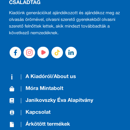
CSALÁDTAG
Kiadónk generációkat ajándékozott és ajándékoz meg az
olvasás örömével, olvasni szerető gyerekekből olvasni
szerető felnőttek lettek, akik mindezt továbbadták a
következő nemzedéknek.
A Kiadóról/About us
Móra Mintabolt
Janikovszky Éva Alapítvány
Kapcsolat
Árkötött termékek