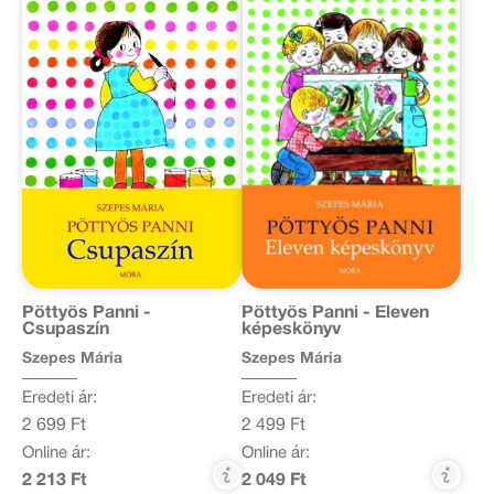
Pöttyös Panni -
Pöttyös Panni - Eleven
Csupaszín
képeskönyv
Szepes Mária
Szepes Mária
Eredeti ár:
Eredeti ár:
2 699 Ft
2 499 Ft
Online ár:
Online ár:
2 213 Ft
2 049 Ft