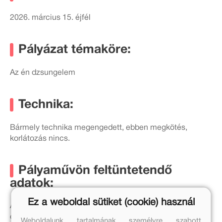
2026. március 15. éjfél
Pályázat témaköre:
Az én dzsungelem
Technika:
Bármely technika megengedett, ebben megkötés,
korlátozás nincs.
Pályaművön feltüntetendő
adatok:
Ez a weboldal sütiket (cookie) használ
Az intézmény neve, a gyerekek osztálya, az intézmény
címe, a pedagógus e-mail-címe és telefonszáma.
Weboldalunk tartalmának személyre szabott