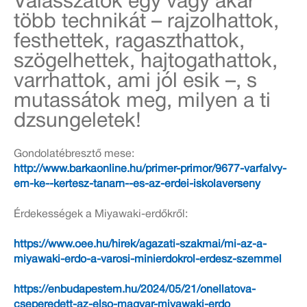
Válasszatok egy vagy akár
több technikát – rajzolhattok,
festhettek, ragaszthattok,
szögelhettek, hajtogathattok,
varrhattok, ami jól esik –, s
mutassátok meg, milyen a ti
dzsungeletek!
Gondolatébresztő mese:
http://www.barkaonline.hu/primer-primor/9677-varfalvy-
em-ke--kertesz-tanarn--es-az-erdei-iskolaverseny
Érdekességek a Miyawaki-erdőkről:
https://www.oee.hu/hirek/agazati-szakmai/mi-az-a-
miyawaki-erdo-a-varosi-minierdokrol-erdesz-szemmel
https://enbudapestem.hu/2024/05/21/onellatova-
cseperedett-az-elso-magyar-miyawaki-erdo