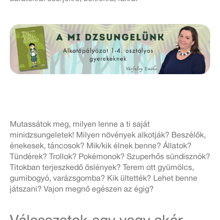
Mutassátok meg, milyen lenne a ti saját
minidzsungeletek! Milyen növények alkotják? Beszélők,
énekesek, táncosok? Mik/kik élnek benne? Állatok?
Tündérek? Trollok? Pokémonok? Szuperhős sündisznók?
Titokban terjeszkedő őslények? Terem ott gyümölcs,
gumibogyó, varázsgomba? Kik ültették? Lehet benne
játszani? Vajon megnő egészen az égig?