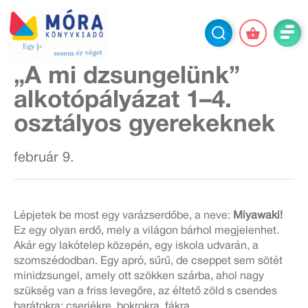
„A mi dzsungelünk”
alkotópályázat 1–4.
osztályos gyerekeknek
február 9.
Lépjetek be most egy varázserdőbe, a neve:
Miyawaki!
Ez egy olyan erdő, mely a világon bárhol megjelenhet.
Akár egy lakótelep közepén, egy iskola udvarán, a
szomszédodban. Egy apró, sűrű, de cseppet sem sötét
minidzsungel, amely ott szökken szárba, ahol nagy
szükség van a friss levegőre, az éltető zöld s csendes
barátokra: cserjékre, bokrokra, fákra.