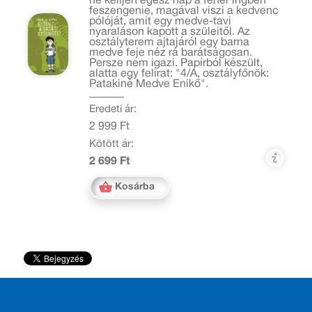
ne kelljen egész nap a fehér ingben
feszengenie, magával viszi a kedvenc
pólóját, amit egy medve-tavi
nyaraláson kapott a szüleitől. Az
osztályterem ajtajáról egy barna
medve feje néz rá barátságosan.
Persze nem igazi. Papírból készült,
alatta egy felirat: "4/A, osztályfőnök:
Patakiné Medve Enikő".
Eredeti ár:
2 999 Ft
Kötött ár:
2 699 Ft
Kosárba