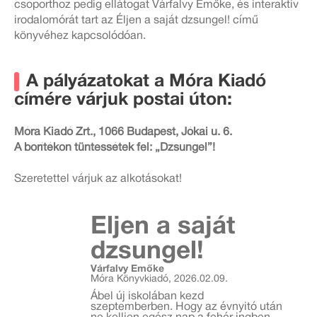
csoporthoz pedig ellátogat Várfalvy Emőke, és interaktív
irodalomórát tart az Éljen a saját dzsungel! című
könyvéhez kapcsolódóan.
A pályázatokat a Móra Kiadó
címére várjuk postai úton:
Móra Kiadó Zrt., 1066 Budapest, Jókai u. 6.
A borítékon tüntessétek fel: „Dzsungel”!
Szeretettel várjuk az alkotásokat!
Éljen a saját
dzsungel!
Várfalvy Emőke
Móra Könyvkiadó, 2026.02.09.
Ábel új iskolában kezd
szeptemberben. Hogy az évnyitó után