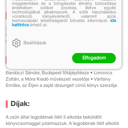
megjelenítése és a böngészési élmény biztosítása
érdekében sütiket (cookie), illetve egyéb
technológiákat alkalmazunk. A sütik használatára
Elbírálás, eredményhirdetés:
vonatkozó irányelveinkről, valamint azok
testreszabási lehetőségeiről bővebb információ
ide
kattintva
érhető el.
2026. március 30. A nyertesek listáját internetes
felületeinken tesszük közzé, valamint személyesen is
értesítjük őket.
Beállítások
Elfogadom
A zsűri tagjai:
Bardóczi Sándor, Budapest főtájépítésze • Lonovics
Zoltán, a Móra Kiadó művészeti vezetője • Várfalvy
Emőke, az Éljen a saját dzsungel! című könyv szerzője
Díjak:
A zsűri által legjobbnak ítélt 3 alkotás beküldőit
könyvcsomaggal jutalmazzuk. A legjobbnak ítélt alkotói