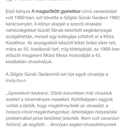
Első könyve
A megszökött gyerekkor
című verseskötet
volt 1960-ban, ezt követte a Gőgös Gúnár Gedeon 1962
karácsonyán. A könyv alapját a szerző olvasási
nehézségekkel küzdő fiának készített segédanyagai
szolgáltatták, melyet egy kollegája juttatott el a Móra
Kiadóhoz. Az anyagokból készült kötet óriási siker lett,
mára az 55. kiadásnál tart, míg kötetpárját, az 1968-ban
először megjelent Mosó Masa mosodáját a 43.
kiadásban olvashatjuk.
A Gőgös Gúnár Gedeonról ezt írja egyik olvasója a
moly.hu-n
„Gyerekkori kedvenc. Elsős korunkban már olvastuk
ezeket a tüneményes meséket. Kellőképpen nagyok
voltak a betűk, hogy megkönnyítsék az olvasást, a
hosszú-rövid magánhangzókat, lehetséges helyesírási
problémákat piros betűkkel jelezték. Nem volt zavaróan
feltűnő, de segített… Amolyan segéd-olvasókönyvnek