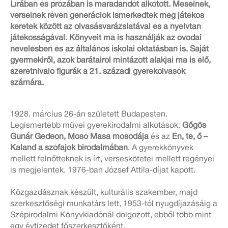
Lírában és prózában is maradandót alkotott. Meséinek,
verseinek révén generációk ismerkedtek meg játékos
keretek között az olvasásvarázslatával és a nyelvtan
játékosságával. Könyveit ma is használják az óvodai
nevelésben és az általános iskolai oktatásban is. Saját
gyermekiről, azok barátairól mintázott alakjai ma is élő,
szeretnivaló figurák a 21. századi gyerekolvasók
számára.
1928. március 26-án született Budapesten.
Legismertebb művei gyerekirodalmi alkotások:
Gőgös
Gúnár Gedeon, Mosó Masa mosodája
és az
Én, te, ő –
Kaland a szófajok birodalmában
. A gyerekkönyvek
mellett felnőtteknek is írt, verseskötetei mellett regényei
is megjelentek. 1976-ban József Attila-díjat kapott.
Közgazdásznak készült, kulturális szakember, majd
szerkesztőségi munkatárs lett, 1953-tól nyugdíjazásáig a
Szépirodalmi Könyvkiadónál dolgozott, ebből több mint
egy évtizedet főszerkesztőként.