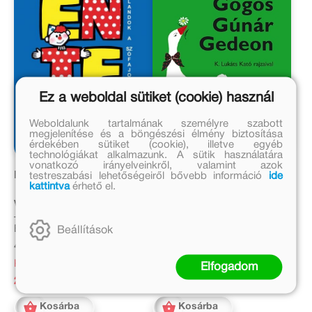
Ez a weboldal sütiket (cookie) használ
Weboldalunk tartalmának személyre szabott
megjelenítése és a böngészési élmény biztosítása
érdekében sütiket (cookie), illetve egyéb
technológiákat alkalmazunk. A sütik használatára
vonatkozó irányelveinkről, valamint azok
ÉN, TE, Ő
Gőgös Gúnár Gedeon
testreszabási lehetőségeiről bővebb információ
ide
kattintva
érhető el.
Varga Katalin
Varga Katalin
Eredeti ár:
Eredeti ár:
Beállítások
4 499 Ft
3 999 Ft
Kedvezményes ár:
Kedvezményes ár:
Elfogadom
2 699 Ft
2 799 Ft
Kosárba
Kosárba