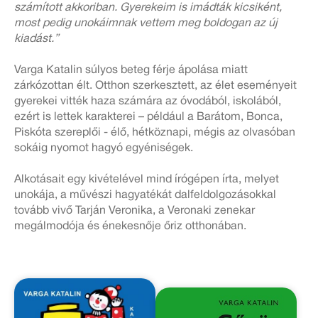
számított akkoriban. Gyerekeim is imádták kicsiként,
most pedig unokáimnak vettem meg boldogan az új
kiadást.”
Varga Katalin súlyos beteg férje ápolása miatt
zárkózottan élt. Otthon szerkesztett, az élet eseményeit
gyerekei vitték haza számára az óvodából, iskolából,
ezért is lettek karakterei – például a Barátom, Bonca,
Piskóta szereplői - élő, hétköznapi, mégis az olvasóban
sokáig nyomot hagyó egyéniségek.
Alkotásait egy kivételével mind írógépen írta, melyet
unokája, a művészi hagyatékát dalfeldolgozásokkal
tovább vivő Tarján Veronika, a Veronaki zenekar
megálmodója és énekesnője őriz otthonában.