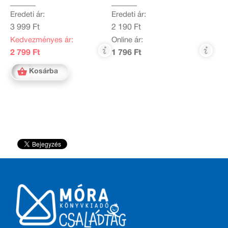
Eredeti ár:
Eredeti ár:
3 999 Ft
2 190 Ft
Kedvezményes ár:
Online ár:
2 799 Ft
1 796 Ft
Kosárba