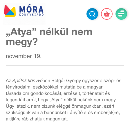
„Atya” nélkül nem
megy?
november 19.
Az
Apá!nk könyvé
ben Bolgár György egyszerre szép- és
tényirodalmi eszközökkel mutatja be a magyar
társadalom gondolkodását, érzéseit, történeteit és
legendáit arról, hogy „Atya” nélkül nekünk nem megy.
Úgy látszik, nem bízunk eléggé önmagunkban, ezért
szükségünk van a bennünket irányító erős ember(ek)re,
aki(k)re rábízhatjuk magunkat.