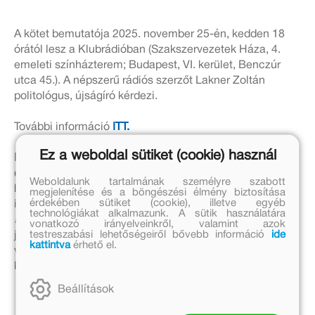
A kötet bemutatója 2025. november 25-én, kedden 18
órától lesz a Klubrádióban (Szakszervezetek Háza, 4.
emeleti színházterem; Budapest, VI. kerület, Benczúr
utca 45.). A népszerű rádiós szerzőt Lakner Zoltán
politológus, újságíró kérdezi.
További információ
ITT.
Ez a weboldal sütiket (cookie) használ
Bolgár György
(1946) író, költő, újságíró, rádiós. Bár
eddig 25 kötete jelent meg, a közönség leginkább 1992-
Weboldalunk tartalmának személyre szabott
ben indított rádióműsora, a
Beszéljük meg!
alapján
megjelenítése és a böngészési élmény biztosítása
érdekében sütiket (cookie), illetve egyéb
ismeri, amelyet 2002 óta a Klubrádióban vezet
technológiákat alkalmazunk. A sütik használatára
Megbeszéljük
címmel. Első verseskötete 1974-ben
vonatkozó irányelveinkről, valamint azok
testreszabási lehetőségeiről bővebb információ
ide
jelent meg; ezt az évtizedek folyamán négy másik,
kattintva
érhető el.
valamint öt regény, három novellás- és két drámakötet
követte.
Beállítások