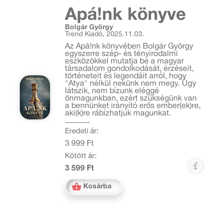
Apá!nk könyve
Bolgár György
Trend Kiadó, 2025.11.03.
Az Apá!nk könyvében Bolgár György
egyszerre szép- és tényirodalmi
eszközökkel mutatja be a magyar
társadalom gondolkodását, érzéseit,
történeteit és legendáit arról, hogy
"Atya" nélkül nekünk nem megy. Úgy
látszik, nem bízunk eléggé
önmagunkban, ezért szükségünk van
a bennünket irányító erős ember(ek)re,
aki(k)re rábízhatjuk magunkat.
Eredeti ár:
3 999 Ft
Kötött ár:
3 599 Ft
Kosárba