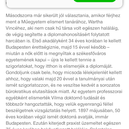
új életet kezd.
Másodszorra már sikerült jól választania, amikor férjhez
ment a Műegyetem elismert tanárához, Wartha
Vincéhez, aki nem csak hű társa volt egészen haláláig,
de végig segítette a diplomahonosításért folytatott
harcában is. Első akadályként 34 éves korában le kellett
Budapesten érettségiznie, majd 15 évvel később –
miután a nők előtt is megnyíltak a székesfőváros
egyetemének kapui – újra le kellett tennie a
szigorlatokat, hogy itthon is elismerjék a diplomáját.
Gondoljunk csak bele, hogy micsoda lélekjelenlét kellett
ahhoz, hogy valaki majd 20 évvel a tanulmányai után
ismét szigorlatozzon, és ne veszítse kedvét a sorozatos
bürokratikus elutasítások miatt. Az egyetem professzorai
egyébként elismerték Vilma doktornő tudását és
többször hangoztatták, hogy velük egyenrangú féllel
beszélgetnek vizsgáztatás helyett. 1897 májusában, 50
éves korában végül ismét doktorrá avatják, immár
Budapesten. Ezután kiterjedt praxist üzemeltet egészen