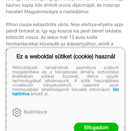
kézhez kapta hőn áhított orvosi diplomáját, és másnap
hazatért Magyarországra a családjához.
Itthon csupa katasztrófa várta, férje elkótyavetyélte apja
pándi birtokát is, így egy koszos kis pesti bérelt lakásba
költözött vissza. Az akkor már 13 éves kisfia
fenntartásokkal közeledik az édesanyjához, akiről a
nagymamája mindig csak rosszat mondott. Hugonnai
Ez a weboldal sütiket (cookie) használ
Vilma nem tudott megbékélni a továbbra is tivornyázó
férjével, és ráadásul még a diplomája honosítását sem
Weboldalunk tartalmának személyre szabott
tudta elintézni. Hiába volt a család jóbarátja az akkori
megjelenítése és a böngészési élmény biztosítása
érdekében sütiket (cookie), illetve egyéb
kultuszminiszter, Trefort Ágoston, aki egyáltalán nem
technológiákat alkalmazunk. A sütik használatára
nézte jó szemmel Vilma törekvéseit, mivel úgy gondolta
vonatkozó irányelveinkről, valamint azok
a nőknek semmi keresnivalójuk az orvosok között. Végül
testreszabási lehetőségeiről bővebb információ
ide
kattintva
érhető el.
azt tanácsolta a grófnőnek, hogy hagyjon fel a doktori
cím üldözésével és iratkozzon be egy bába-tanfolyamra.
Bár a világhírű egyetemen végzett asszony
Beállítások
megalázónak tartotta az ötletet, végül kénytelen volt
ehhez a cselhez folyamodni, ha praktizálni kívánt. Ekkor
Elfogadom
döntötte el, hogy elválik csapodár férjétől és ténylegesen