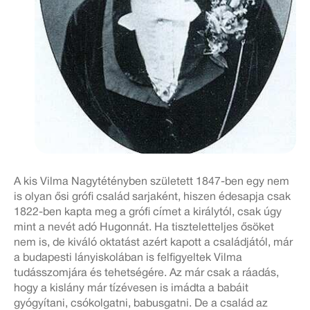
A kis Vilma Nagytétényben született 1847-ben egy nem
is olyan ősi grófi család sarjaként, hiszen édesapja csak
1822-ben kapta meg a grófi címet a királytól, csak úgy
mint a nevét adó Hugonnát. Ha tiszteletteljes ősöket
nem is, de kiváló oktatást azért kapott a családjától, már
a budapesti lányiskolában is felfigyeltek Vilma
tudásszomjára és tehetségére. Az már csak a ráadás,
hogy a kislány már tízévesen is imádta a babáit
gyógyítani, csókolgatni, babusgatni. De a család az