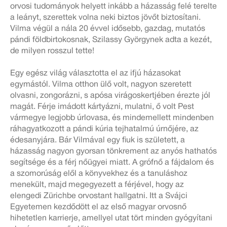
orvosi tudományok helyett inkább a házasság felé terelte
a leányt, szerettek volna neki biztos jövőt biztosítani.
Vilma végül a nála 20 évvel idősebb, gazdag, mutatós
pándi földbirtokosnak, Szilassy Györgynek adta a kezét,
de milyen rosszul tette!
Egy egész világ választotta el az ifjú házasokat
egymástól. Vilma otthon ülő volt, nagyon szeretett
olvasni, zongorázni, s apósa virágoskertjében érezte jól
magát. Férje imádott kártyázni, mulatni, ő volt Pest
vármegye legjobb úrlovasa, és mindemellett mindenben
ráhagyatkozott a pándi kúria tejhatalmú úrnőjére, az
édesanyjára. Bár Vilmával egy fiuk is született, a
házasság nagyon gyorsan tönkrement az anyós hathatós
segítsége és a férj nőügyei miatt. A grófnő a fájdalom és
a szomorúság elől a könyvekhez és a tanuláshoz
menekült, majd megegyezett a férjével, hogy az
elengedi Zürichbe orvostant hallgatni. Itt a Svájci
Egyetemen kezdődött el az első magyar orvosnő
hihetetlen karrierje, amellyel utat tört minden gyógyítani