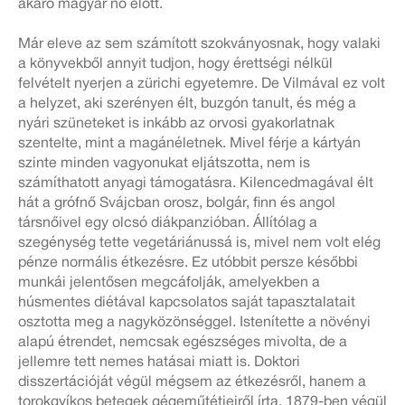
akaró magyar nő előtt.
Már eleve az sem számított szokványosnak, hogy valaki
a könyvekből annyit tudjon, hogy érettségi nélkül
felvételt nyerjen a zürichi egyetemre. De Vilmával ez volt
a helyzet, aki szerényen élt, buzgón tanult, és még a
nyári szüneteket is inkább az orvosi gyakorlatnak
szentelte, mint a magánéletnek. Mivel férje a kártyán
szinte minden vagyonukat eljátszotta, nem is
számíthatott anyagi támogatásra. Kilencedmagával élt
hát a grófnő Svájcban orosz, bolgár, finn és angol
társnőivel egy olcsó diákpanzióban. Állítólag a
szegénység tette vegetáriánussá is, mivel nem volt elég
pénze normális étkezésre. Ez utóbbit persze későbbi
munkái jelentősen megcáfolják, amelyekben a
húsmentes diétával kapcsolatos saját tapasztalatait
osztotta meg a nagyközönséggel. Istenítette a növényi
alapú étrendet, nemcsak egészséges mivolta, de a
jellemre tett nemes hatásai miatt is. Doktori
disszertációját végül mégsem az étkezésről, hanem a
torokgyíkos betegek gégeműtétjeiről írta. 1879-ben végül