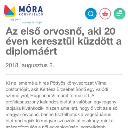
Az első orvosnő, aki 20
éven keresztül küzdött a
diplomáért
2018. augusztus 2.
Ki ne ismerné a híres Pöttyös könyvsorozat Vilma
doktornőjét, akit Kertész Erzsébet írónő egy valódi
személyről, Hugonnai Vilmáról formázott. A
grófkiasasszony kalandos életútja valóban egy regény
lapjaira kívánkozik, hiszen amellett, hogy ő volt az első
magyar orvosnő, benne tisztelhetjük a vegetáriánus
életmód egyik fő magyar szószólóját csakúgy, mint a
századfordulón a női egyenjogúság legszelídebb