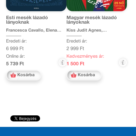
Esti mesék lázadó
Magyar mesék lázadó
lányoknak
lányoknak
Francesca Cavallo, Elena
Kiss Judit Ágnes,
Favilli
Mesterházi Mónika, Miklya
Luzsányi Mónika, Molnár
Eredeti ár:
Eredeti ár:
Krisztina Rita, Szabó T.
Anna, Tóth Krisztina
6 999 Ft
2 999 Ft
Online ár:
Kedvezményes ár:
5 739 Ft
1 500 Ft
Kosárba
Kosárba