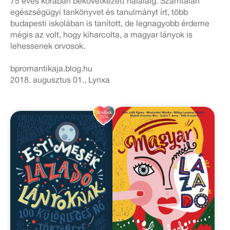
75 éves korában bekövetkezett haláláig. Számtalan
egészségügyi tankönyvet és tanulmányt írt, több
budapesti iskolában is tanított, de legnagyobb érdeme
mégis az volt, hogy kiharcolta, a magyar lányok is
lehessenek orvosok.
bpromantikaja.blog.hu
2018. augusztus 01., Lynxa