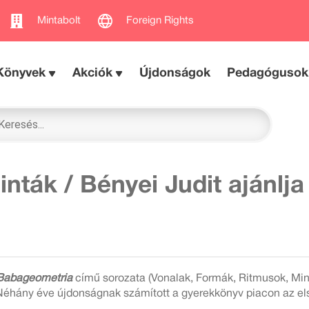
Mintabolt
Foreign Rights
Könyvek
Akciók
Újdonságok
Pedagógusok
ták / Bényei Judit ajánlja
Babageometria
című sorozata (Vonalak, Formák, Ritmusok, Min
Néhány éve újdonságnak számított a gyerekkönyv piacon az első