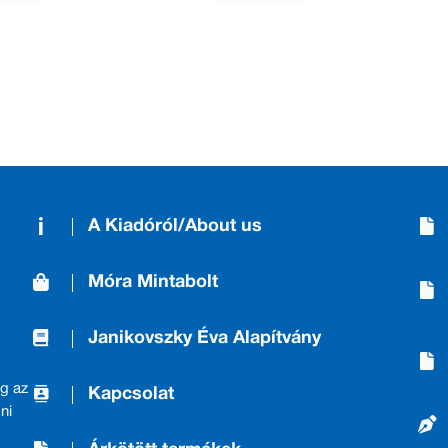
A Kiadóról/About us
Móra Mintabolt
Janikovszky Éva Alapítvány
g az
Kapcsolat
ni