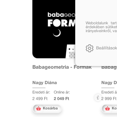
Weboldalunk tar
érdekében sütiket
irányelveinkről, 
Beállítások
Babageometria - Formák
Babage
Nagy Diána
Nagy D
Eredeti ár:
Online ár:
Eredeti á
2 499 Ft
2 049 Ft
2 999 Ft
Kosárba
Ko