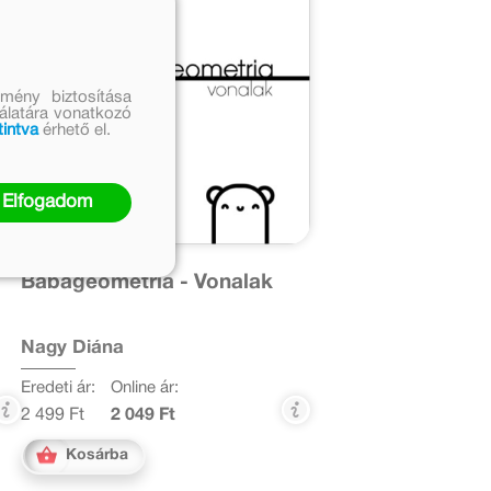
mény biztosítása
nálatára vonatkozó
tintva
érhető el.
Elfogadom
k
Babageometria - Vonalak
Nagy Diána
Eredeti ár:
Online ár:
2 499 Ft
2 049 Ft
Kosárba