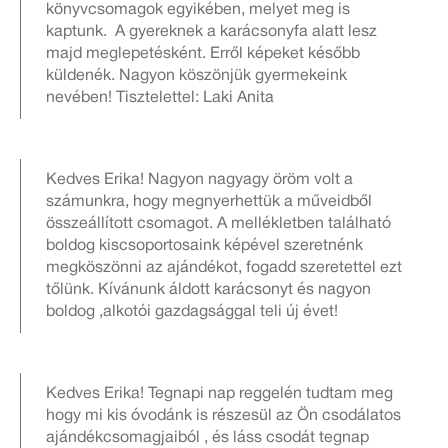
könyvcsomagok egyikében, melyet meg is
kaptunk. A gyereknek a karácsonyfa alatt lesz
majd meglepetésként. Erről képeket később
küldenék. Nagyon köszönjük gyermekeink
nevében! Tisztelettel: Laki Anita
Kedves Erika! Nagyon nagyagy öröm volt a
számunkra, hogy megnyerhettük a műveidből
összeállított csomagot. A mellékletben található
boldog kiscsoportosaink képével szeretnénk
megköszönni az ajándékot, fogadd szeretettel ezt
tőlünk. Kívánunk áldott karácsonyt és nagyon
boldog ,alkotói gazdagsággal teli új évet!
Kedves Erika! Tegnapi nap reggelén tudtam meg
hogy mi kis óvodánk is részesül az Ön csodálatos
ajándékcsomagjaiból , és láss csodát tegnap