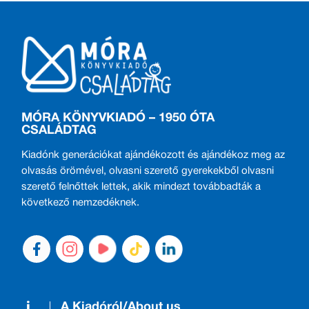
MÓRA KÖNYVKIADÓ – 1950 ÓTA
CSALÁDTAG
Kiadónk generációkat ajándékozott és ajándékoz meg az
olvasás örömével, olvasni szerető gyerekekből olvasni
szerető felnőttek lettek, akik mindezt továbbadták a
következő nemzedéknek.
A Kiadóról/About us