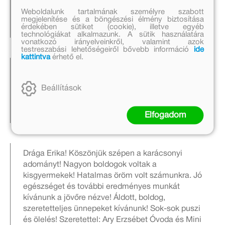
tartalmas , számomra ismeretlen könyvek is
Weboldalunk tartalmának személyre szabott
érkeztek. Azt hiszem a gyerekek is velem együtt
megjelenítése és a böngészési élmény biztosítása
érdekében sütiket (cookie), illetve egyéb
fognak örülni.
technológiákat alkalmazunk. A sütik használatára
vonatkozó irányelveinkről, valamint azok
testreszabási lehetőségeiről bővebb információ
ide
kattintva
érhető el.
Megkaptuk a csomagot. Nagyon nagyon nagyon
boldog vagyok, mert lesz mit tennünk a fa alá a
Beállítások
gyereknek. Szebbé tették a napomat, és a
gyerekek is nagyon fognak örülni. Hálásak
vagyunk. ❤️
Elfogadom
Drága Erika! Köszönjük szépen a karácsonyi
adományt! Nagyon boldogok voltak a
kisgyermekek! Hatalmas öröm volt számunkra. Jó
egészséget és további eredményes munkát
kívánunk a jövőre nézve! Áldott, boldog,
szeretetteljes ünnepeket kívánunk! Sok-sok puszi
és ölelés! Szeretettel: Ary Erzsébet Óvoda és Mini