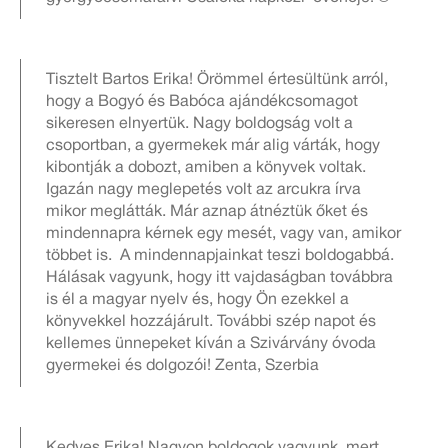
Tisztelt Bartos Erika! Örömmel értesültünk arról,
hogy a Bogyó és Babóca ajándékcsomagot
sikeresen elnyertük. Nagy boldogság volt a
csoportban, a gyermekek már alig várták, hogy
kibontják a dobozt, amiben a könyvek voltak.
Igazán nagy meglepetés volt az arcukra írva
mikor meglátták. Már aznap átnéztük őket és
mindennapra kérnek egy mesét, vagy van, amikor
többet is. A mindennapjainkat teszi boldogabbá.
Hálásak vagyunk, hogy itt vajdaságban továbbra
is él a magyar nyelv és, hogy Ön ezekkel a
könyvekkel hozzájárult. További szép napot és
kellemes ünnepeket kíván a Szivárvány óvoda
gyermekei és dolgozói! Zenta, Szerbia