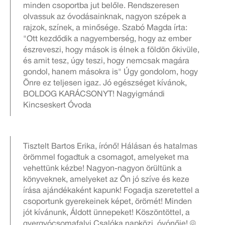
minden csoportba jut belőle. Rendszeresen
olvassuk az óvodásainknak, nagyon szépek a
rajzok, színek, a minősége. Szabó Magda írta:
"Ott kezdődik a nagyemberség, hogy az ember
észreveszi, hogy mások is élnek a földön őkivüle,
és amit tesz, úgy teszi, hogy nemcsak magára
gondol, hanem másokra is" Úgy gondolom, hogy
Önre ez teljesen igaz. Jó egészséget kívánok,
BOLDOG KARÁCSONYT! Nagyigmándi
Kincseskert Óvoda
Tisztelt Bartos Erika, írónő! Hálásan és hatalmas
örömmel fogadtuk a csomagot, amelyeket ma
vehettünk kézbe! Nagyon-nagyon örültünk a
könyveknek, amelyeket az Ön jó szíve és keze
írása ajándékaként kapunk! Fogadja szeretettel a
csoportunk gyerekeinek képet, örömét! Minden
jót kívánunk, Áldott ünnepeket! Köszöntöttel, a
gyergyócsomafalvi Csalóka napközi óvónője! ☺️