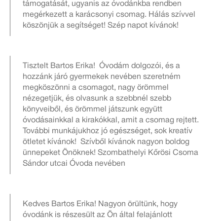
támogatását, ugyanis az óvodánkba rendben
megérkezett a karácsonyi csomag. Hálás szívvel
köszönjük a segítséget! Szép napot kívánok!
Tisztelt Bartos Erika! Óvodám dolgozói, és a
hozzánk járó gyermekek nevében szeretném
megköszönni a csomagot, nagy örömmel
nézegetjük, és olvasunk a szebbnél szebb
könyveiből, és örömmel játszunk együtt
óvodásainkkal a kirakókkal, amit a csomag rejtett.
További munkájukhoz jó egészséget, sok kreatív
ötletet kívánok! Szívből kívánok nagyon boldog
ünnepeket Önöknek! Szombathelyi Kőrösi Csoma
Sándor utcai Óvoda nevében
Kedves Bartos Erika! Nagyon örültünk, hogy
óvodánk is részesült az Ön által felajánlott