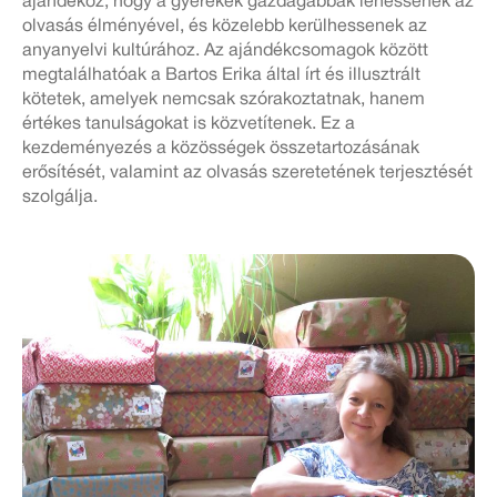
ajándékoz, hogy a gyerekek gazdagabbak lehessenek az
olvasás élményével, és közelebb kerülhessenek az
anyanyelvi kultúrához. Az ajándékcsomagok között
megtalálhatóak a Bartos Erika által írt és illusztrált
kötetek, amelyek nemcsak szórakoztatnak, hanem
értékes tanulságokat is közvetítenek. Ez a
kezdeményezés a közösségek összetartozásának
erősítését, valamint az olvasás szeretetének terjesztését
szolgálja.