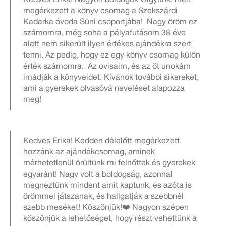
Kedves Erika! Nagyon boldogok vagyunk, mert
megérkezett a könyv csomag a Szekszárdi
Kadarka óvoda Süni csoportjába! Nagy öröm ez
számomra, még soha a pályafutásom 38 éve
alatt nem sikerült ilyen értékes ajándékra szert
tenni. Az pedig, hogy ez egy könyv csomag külön
érték számomra. Az ovisaim, és az öt unokám
imádják a könyveidet. Kívánok további sikereket,
ami a gyerekek olvasóvá nevelését alapozza
meg!
Kedves Erika! Kedden délelőtt megérkezett
hozzánk az ajándékcsomag, aminek
mérhetetlenül örültünk mi felnőttek és gyerekek
egyaránt! Nagy volt a boldogság, azonnal
megnéztünk mindent amit kaptunk, és azóta is
örömmel játszanak, és hallgatják a szebbnél
szebb meséket! Köszönjük!❤️ Nagyon szépen
köszönjük a lehetőséget, hogy részt vehettünk a