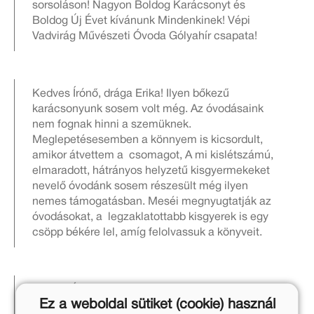
sorsoláson! Nagyon Boldog Karácsonyt és
Boldog Új Évet kívánunk Mindenkinek! Vépi
Vadvirág Művészeti Óvoda Gólyahír csapata!
Kedves Írónő, drága Erika! Ilyen bőkezű
karácsonyunk sosem volt még. Az óvodásaink
nem fognak hinni a szemüknek.
Meglepetésesemben a könnyem is kicsordult,
amikor átvettem a csomagot, A mi kislétszámú,
elmaradott, hátrányos helyzetű kisgyermekeket
nevelő óvodánk sosem részesült még ilyen
nemes támogatásban. Meséi megnyugtatják az
óvodásokat, a legzaklatottabb kisgyerek is egy
csöpp békére lel, amíg felolvassuk a könyveit.
Kedves Írónő! Nagyon nagy boldogság volt ma,
Ez a weboldal sütiket (cookie) használ
amikor át vettem a könyv csomagot :). Nagyon