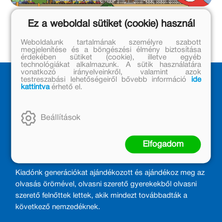
Ez a weboldal sütiket (cookie) használ
Weboldalunk tartalmának személyre szabott
megjelenítése és a böngészési élmény biztosítása
érdekében sütiket (cookie), illetve egyéb
technológiákat alkalmazunk. A sütik használatára
vonatkozó irányelveinkről, valamint azok
testreszabási lehetőségeiről bővebb információ
ide
kattintva
érhető el.
Beállítások
Elfogadom
MÓRA KÖNYVKIADÓ – 1950 ÓTA
CSALÁDTAG
Kiadónk generációkat ajándékozott és ajándékoz meg az
olvasás örömével, olvasni szerető gyerekekből olvasni
szerető felnőttek lettek, akik mindezt továbbadták a
következő nemzedéknek.