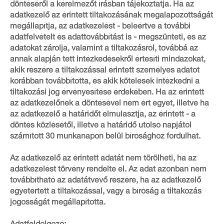
döntéséről a kérelmezőt írásban tájékoztatja. Ha az
adatkezelő az érintett tiltakozásának megalapozottságát
megállapítja, az adatkezelést - beleértve a további
adatfelvételt és adattovábbítást is - megszünteti, és az
adatokat zárolja, valamint a tiltakozásról, továbbá az
annak alapján tett intézkedésekről értesíti mindazokat,
akik részére a tiltakozással érintett személyes adatot
korábban továbbította, és akik kötelesek intézkedni a
tiltakozási jog érvényesítése érdekében. Ha az érintett
az adatkezelőnek a döntésével nem ért egyet, illetve ha
az adatkezelő a határidőt elmulasztja, az érintett - a
döntés közlésétől, illetve a határidő utolsó napjától
számított 30 munkanapon belül bírósághoz fordulhat.
Az adatkezelő az érintett adatát nem törölheti, ha az
adatkezelést törvény rendelte el. Az adat azonban nem
továbbítható az adatátvevő részére, ha az adatkezelő
egyetértett a tiltakozással, vagy a bíróság a tiltakozás
jogosságát megállapította.