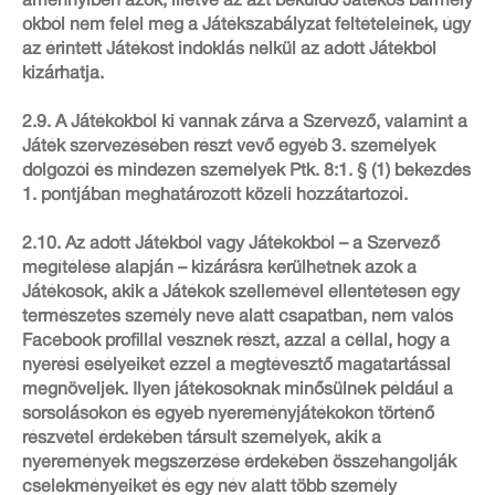
amennyiben azok, illetve az azt beküldő Játékos bármely
okból nem felel meg a Játékszabályzat feltételeinek, úgy
az érintett Játékost indoklás nélkül az adott Játékból
kizárhatja.
2.9. A Játékokból ki vannak zárva a Szervező, valamint a
Játék szervezésében részt vevő egyéb 3. személyek
dolgozói és mindezen személyek Ptk. 8:1. § (1) bekezdés
1. pontjában meghatározott közeli hozzátartozói.
2.10. Az adott Játékból vagy Játékokból – a Szervező
megítélése alapján – kizárásra kerülhetnek azok a
Játékosok, akik a Játékok szellemével ellentétesen egy
természetes személy neve alatt csapatban, nem valós
Facebook profillal vesznek részt, azzal a céllal, hogy a
nyerési esélyeiket ezzel a megtévesztő magatartással
megnöveljék. Ilyen játékosoknak minősülnek például a
sorsolásokon és egyéb nyereményjátékokon történő
részvétel érdekében társult személyek, akik a
nyeremények megszerzése érdekében összehangolják
cselekményeiket és egy név alatt több személy