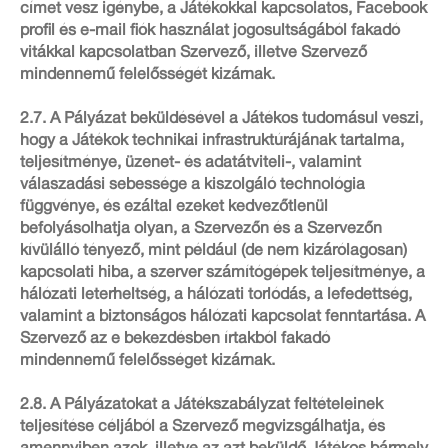
címet vesz igénybe, a Játékokkal kapcsolatos, Facebook
profil és e-mail fiók használat jogosultságából fakadó
vitákkal kapcsolatban Szervező, illetve Szervező
mindennemű felelősségét kizárnak.
2.7. A Pályázat beküldésével a Játékos tudomásul veszi,
hogy a Játékok technikai infrastruktúrájának tartalma,
teljesítménye, üzenet- és adatátviteli-, valamint
válaszadási sebessége a kiszolgáló technológia
függvénye, és ezáltal ezeket kedvezőtlenül
befolyásolhatja olyan, a Szervezőn és a Szervezőn
kívülálló tényező, mint például (de nem kizárólagosan)
kapcsolati hiba, a szerver számítógépek teljesítménye, a
hálózati leterheltség, a hálózati torlódás, a lefedettség,
valamint a biztonságos hálózati kapcsolat fenntartása. A
Szervező az e bekezdésben írtakból fakadó
mindennemű felelősséget kizárnak.
2.8. A Pályázatokat a Játékszabályzat feltételeinek
teljesítése céljából a Szervező megvizsgálhatja, és