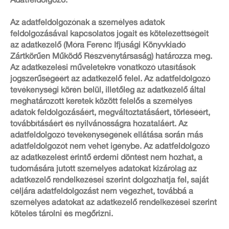
Adatfeldolgozó:
Az adatfeldolgozónak a személyes adatok
feldolgozásával kapcsolatos jogait és kötelezettségeit
az adatkezelő (Móra Ferenc Ifjúsági Könyvkiadó
Zártkörűen Működő Részvénytársaság) határozza meg.
Az adatkezelési műveletekre vonatkozó utasítások
jogszerűségéért az adatkezelő felel. Az adatfeldolgozó
tevékenységi körén belül, illetőleg az adatkezelő által
meghatározott keretek között felelős a személyes
adatok feldolgozásáért, megváltoztatásáért, törléséért,
továbbításáért és nyilvánosságra hozataláért. Az
adatfeldolgozó tevékenységének ellátása során más
adatfeldolgozót nem vehet igénybe. Az adatfeldolgozó
az adatkezelést érintő érdemi döntést nem hozhat, a
tudomására jutott személyes adatokat kizárólag az
adatkezelő rendelkezései szerint dolgozhatja fel, saját
céljára adatfeldolgozást nem végezhet, továbbá a
személyes adatokat az adatkezelő rendelkezései szerint
köteles tárolni és megőrizni.