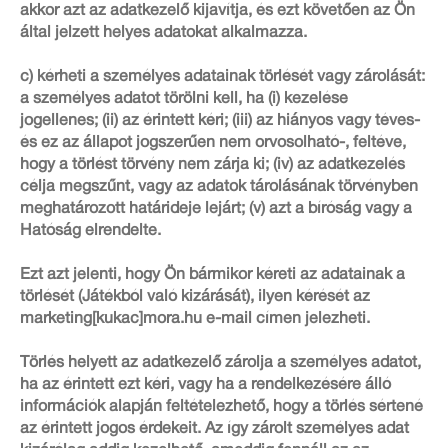
akkor azt az adatkezelő kijavítja, és ezt követően az Ön
által jelzett helyes adatokat alkalmazza.
c) kérheti a személyes adatainak törlését vagy zárolását:
a személyes adatot törölni kell, ha (i) kezelése
jogellenes; (ii) az érintett kéri; (iii) az hiányos vagy téves-
és ez az állapot jogszerűen nem orvosolható-, feltéve,
hogy a törlést törvény nem zárja ki; (iv) az adatkezelés
célja megszűnt, vagy az adatok tárolásának törvényben
meghatározott határideje lejárt; (v) azt a bíróság vagy a
Hatóság elrendelte.
Ezt azt jelenti, hogy Ön bármikor kéreti az adatainak a
törlését (Játékból való kizárását), ilyen kérését az
marketing[kukac]mora.hu e-mail címen jelezheti.
Törlés helyett az adatkezelő zárolja a személyes adatot,
ha az érintett ezt kéri, vagy ha a rendelkezésére álló
információk alapján feltételezhető, hogy a törlés sértené
az érintett jogos érdekeit. Az így zárolt személyes adat