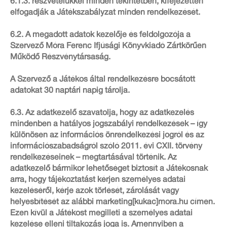
6.1.3. részvételükkel minden tekintetben, kifejezetten
elfogadják a Játékszabályzat minden rendelkezését.
6.2. A megadott adatok kezelője és feldolgozója a
Szervező Móra Ferenc Ifjúsági Könyvkiadó Zártkörűen
Működő Részvénytársaság.
A Szervező a Játékos által rendelkezésre bocsátott
adatokat 30 naptári napig tárolja.
6.3. Az adatkezelő szavatolja, hogy az adatkezelés
mindenben a hatályos jogszabályi rendelkezések – így
különösen az információs önrendelkezési jogról és az
információszabadságról szóló 2011. évi CXII. törvény
rendelkezéseinek – megtartásával történik. Az
adatkezelő bármikor lehetőséget biztosít a Játékosnak
arra, hogy tájékoztatást kérjen személyes adatai
kezeléséről, kérje azok törlését, zárolását vagy
helyesbítését az alábbi marketing[kukac]mora.hu címen.
Ezen kívül a Játékost megilleti a személyes adatai
kezelése elleni tiltakozás joga is. Amennyiben a