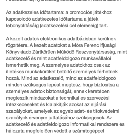
Az adatkezelés időtartama: a promóciós játékhoz
kapcsolódó adatkezelés időtartama a játék
lebonyolításáig (adatkezelési cél eléréséig) tart.
A kezelt adatok elektronikus adatbázisban kerülnek
rögzítésre. A kezelt adatokat a Móra Ferenc Ifjúsági
Könyvkiadó Zártkörűen Működő Részvénytársaság, mint
adatkezelő és mint adatfeldolgozó munkavállalói
ismerhetik meg. A személyes adatokhoz csak az
illetékes munkaköröket betöltő személyek férhetnek
hozzá. Mind az adatkezelő, mind az adatfeldolgozó
minden szükséges lépést megtesz, hogy biztosítsa a
személyes adatok biztonságát, ennek keretében
megteszik mindazokat a technikai és szervezési
intézkedéseket és kialakítják azokat az eljárási
szabályokat, amelyek az egyéb adat- és titokvédelmi
szabályok érvényre juttatásához szükségesek. Az
adatkezelő és adatfeldolgozó informatikai rendszere és
hálózata megfelelően védett a számítógéppel