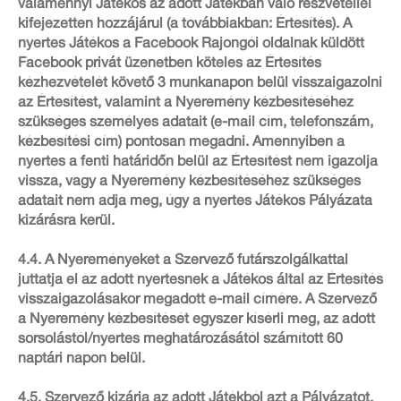
valamennyi Játékos az adott Játékban való részvétellel
kifejezetten hozzájárul (a továbbiakban: Értesítés). A
nyertes Játékos a Facebook Rajongói oldalnak küldött
Facebook privát üzenetben köteles az Értesítés
kézhezvételét követő 3 munkanapon belül visszaigazolni
az Értesítést, valamint a Nyeremény kézbesítéséhez
szükséges személyes adatait (e-mail cím, telefonszám,
kézbesítési cím) pontosan megadni. Amennyiben a
nyertes a fenti határidőn belül az Értesítést nem igazolja
vissza, vagy a Nyeremény kézbesítéséhez szükséges
adatait nem adja meg, úgy a nyertes Játékos Pályázata
kizárásra kerül.
4.4. A Nyereményeket a Szervező futárszolgálkattal
juttatja el az adott nyertesnek a Játékos által az Értesítés
visszaigazolásakor megadott e-mail címére. A Szervező
a Nyeremény kézbesítését egyszer kísérli meg, az adott
sorsolástól/nyertes meghatározásától számított 60
naptári napon belül.
4.5. Szervező kizárja az adott Játékból azt a Pályázatot,