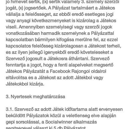
jó hírnevét sértik, (ix) sértik valamely 3. személy szerzői
jogát, (x) jogsértőek. A Pályázat tartalmáért a Játékos
vállalja a felelősséget, az ebből eredő esetleges jogi
vagy anyagi következményeket is kizárólag a Játékos
viseli. Amennyiben személyiségi vagy szerzői jogok
vonatkozásában harmadik személynek a Pályázattal
kapcsolatban bármilyen kifogása merülne fel, az ezzel
kapcsolatos felelősség kizárólagosan a Játékost terheli,
és az ilyen jellegű igényekből eredő követeléseket a
Szervező jogosult a Játékosra áthárítani. Szervező
fenntartja a jogot, hogy a fenti alapelveket megsértő
Játékos Pályázatát a Facebook Rajongói oldalról
eltávolítsa és a Játékost az adott Játékból vagy
Játékokból kizárja.
3. Nyertesek meghatározása
3.1. Szervező az adott Játék időtartama alatt érvényesen
beküldött Pályázatok közül a véletlenség elve alapján
gépi sorsolással, a Socialwinner alkalmazás
segítségével választ ki 5 db Pályázatot.