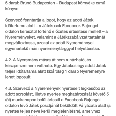
5 darab Brúnó Budapesten – Budapest környéke című
könyve
Szervező fenntartja a jogot, hogy az adott Játék
időtartama alatt – a Játékosok Facebook Rajongói
oldalon keresztül történő előzetes értesítése mellett – a
Nyereményeket, valamint a Játékszabályzat tartalmát
megváltoztassa, azokat az adott Nyereménnyel
egyenértékű más nyereménytárggyal helyettesítse.
4.2. A Nyeremény másra át nem ruházható, és
készpénzre nem váltható. Egy Játékos egy adott Játék
teljes időtartama alatt kizárólag 1 darab Nyereményre
lehet jogosult.
4.3. Szervező a Nyeremények nyerteseit legkésőbb az
adott sorsolást, illetve nyertes meghatározását követő 5
(öt) munkanapon belül értesíti a Facebook Rajongói
oldalon lévő Játék posztjánál beküldött Pályázata alatt (a
nyertes teljes neve kerül megjelenítésre), amelyhez