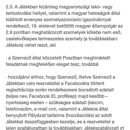
2.3. A Játékban kizárólag magyarországi lakó- vagy
tartózkodási hellyel, valamint a magyar hatóságok által
kiállított érvényes személyazonosító igazolvánnyal
rendelkező, 18. életévét betöltött magyar állampolgár az
2.9 pontban meghatározott személyek körébe nem eső,
cselekvőképes természetes személy (a továbbiakban:
Játékos) vehet részt, aki
· a Szervező által közzétett Posztban meghirdetett
feladatnak megfelelően eleget tesz, továbbá
· hozzájárul ahhoz, hogy Szervező, illetve Szervező a
Játékban való részvétellel a Facebookra történt
regisztrációja során rendelkezésre bocsátott adatait
(teljes név, Facebook ID, profilkép) majd később –
nyertesség esetén – szükséges adatait (lakcím,
telefonszám, e-mail cím, valamint a Játékos által
benyújtott Pályázat tartalma (hozzászólás) az adott
Játékkal összefüggésben kezelje, és a részvétellel a
jelen szabályzatban (a továbbiakban: Játékszabályzat) írt