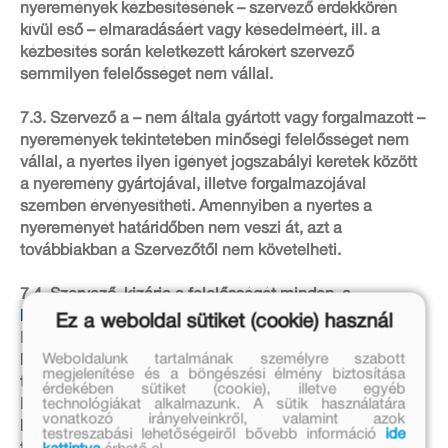
nyeremények kézbesítésének – szervező érdekkörén
kívül eső – elmaradásáért vagy késedelméért, ill. a
kézbesítés során keletkezett károkért szervező
semmilyen felelősséget nem vállal.
7.3. Szervező a – nem általa gyártott vagy forgalmazott –
nyeremények tekintetében minőségi felelősséget nem
vállal, a nyertes ilyen igényét jogszabályi keretek között
a nyeremény gyártójával, illetve forgalmazójával
szemben érvényesítheti. Amennyiben a nyertes a
nyereményét határidőben nem veszi át, azt a
továbbiakban a Szervezőtől nem követelheti.
7.4. Szervező, kizárja a felelősségét minden, a
https://www.facebook.com
weboldalt, Facebook
Ez a weboldal sütiket (cookie) használ
Rajongói oldalt, illetve az azokat működtető szervert ért
Weboldalunk tartalmának személyre szabott
külső, ún. sql támadások, illetve a telefonhálózatot ért
megjelenítése és a böngészési élmény biztosítása
támadások, meghibásodás estére. Tehát amennyiben a
érdekében sütiket (cookie), illetve egyéb
technológiákat alkalmazunk. A sütik használatára
Facebook rajongói oldalt, illetve szervert vagy a
vonatkozó irányelveinkről, valamint azok
kiszolgáló hálózatot ért támadás folytán a Játékosok
testreszabási lehetőségeiről bővebb információ
ide