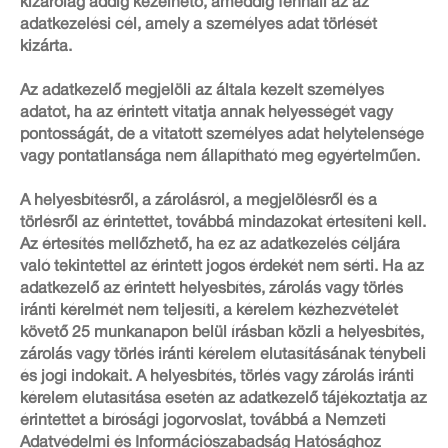
kizárólag addig kezelhető, ameddig fennáll az az
adatkezelési cél, amely a személyes adat törlését
kizárta.
Az adatkezelő megjelöli az általa kezelt személyes
adatot, ha az érintett vitatja annak helyességét vagy
pontosságát, de a vitatott személyes adat helytelensége
vagy pontatlansága nem állapítható meg egyértelműen.
A helyesbítésről, a zárolásról, a megjelölésről és a
törlésről az érintettet, továbbá mindazokat értesíteni kell.
Az értesítés mellőzhető, ha ez az adatkezelés céljára
való tekintettel az érintett jogos érdekét nem sérti. Ha az
adatkezelő az érintett helyesbítés, zárolás vagy törlés
iránti kérelmét nem teljesíti, a kérelem kézhezvételét
követő 25 munkanapon belül írásban közli a helyesbítés,
zárolás vagy törlés iránti kérelem elutasításának ténybeli
és jogi indokait. A helyesbítés, törlés vagy zárolás iránti
kérelem elutasítása esetén az adatkezelő tájékoztatja az
érintettet a bírósági jogorvoslat, továbbá a Nemzeti
Adatvédelmi és Információszabadság Hatósághoz