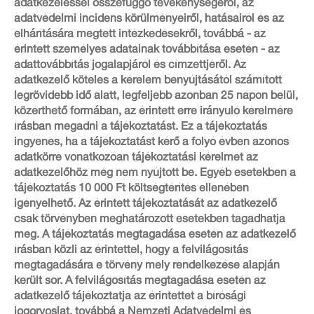
adatkezeléssel összefüggő tevékenységéről, az
adatvédelmi incidens körülményeiről, hatásairól és az
elhárítására megtett intézkedésekről, továbbá - az
érintett személyes adatainak továbbítása esetén - az
adattovábbítás jogalapjáról és címzettjéről. Az
adatkezelő köteles a kérelem benyújtásától számított
legrövidebb idő alatt, legfeljebb azonban 25 napon belül,
közérthető formában, az érintett erre irányuló kérelmére
írásban megadni a tájékoztatást. Ez a tájékoztatás
ingyenes, ha a tájékoztatást kérő a folyó évben azonos
adatkörre vonatkozóan tájékoztatási kérelmet az
adatkezelőhöz még nem nyújtott be. Egyéb esetekben a
tájékoztatás 10 000 Ft költségtérítés ellenében
igényelhető. Az érintett tájékoztatását az adatkezelő
csak törvényben meghatározott esetekben tagadhatja
meg. A tájékoztatás megtagadása esetén az adatkezelő
írásban közli az érintettel, hogy a felvilágosítás
megtagadására e törvény mely rendelkezése alapján
került sor. A felvilágosítás megtagadása esetén az
adatkezelő tájékoztatja az érintettet a bírósági
jogorvoslat, továbbá a Nemzeti Adatvédelmi és