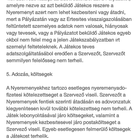
amelyre nézve az azt beküldő Játékos részére a
Nyereményt azért nem lehet kézbesíteni vagy átadni,
mert a Pályázatán vagy az Értesítés visszaigazolásában
feltüntetett személyes adatok nem valósak, hiányosak
vagy tévesek, vagy a Pályázatot beküldő Játékos egyéb
okból nem felel meg a jelen Játékszabályzatban írt
személyi feltételeknek. A Játékos téves
adatszolgáltatásából eredően a Szervezőt, Szervezőt
semmilyen felelősség nem terheli.
5. Adózás, költségek
A Nyereményekhez tartozó esetleges nyereményadó-
fizetési kötelezettséget a Szervező viseli. Szervezőt a
Nyeremények fentiek szerinti átadásán és adóvonzatuk
kiegyenlítésén kívül további kötelezettség nem terheli. A
Játék lebonyolításával járó költségeket, valamint a
Nyeremények kézbesítésével járó postaköltséget a
Szervező viseli. Egyéb esetlegesen felmerülő költségek
a Játékost terhelik.