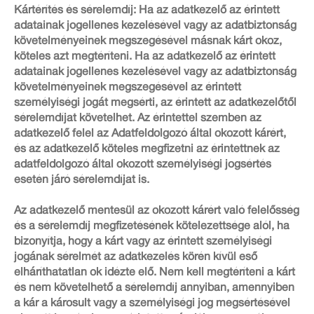
Kártérítés és sérelemdíj: Ha az adatkezelő az érintett
adatainak jogellenes kezelésével vagy az adatbiztonság
követelményeinek megszegésével másnak kárt okoz,
köteles azt megtéríteni. Ha az adatkezelő az érintett
adatainak jogellenes kezelésével vagy az adatbiztonság
követelményeinek megszegésével az érintett
személyiségi jogát megsérti, az érintett az adatkezelőtől
sérelemdíjat követelhet. Az érintettel szemben az
adatkezelő felel az Adatfeldolgozó által okozott kárért,
és az adatkezelő köteles megfizetni az érintettnek az
adatfeldolgozó által okozott személyiségi jogsértés
esetén járó sérelemdíjat is.
Az adatkezelő mentesül az okozott kárért való felelősség
és a sérelemdíj megfizetésének kötelezettsége alól, ha
bizonyítja, hogy a kárt vagy az érintett személyiségi
jogának sérelmét az adatkezelés körén kívül eső
elháríthatatlan ok idézte elő. Nem kell megtéríteni a kárt
és nem követelhető a sérelemdíj annyiban, amennyiben
a kár a károsult vagy a személyiségi jog megsértésével