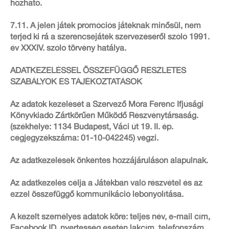
hozható.
7.11. A jelen játék promóciós játéknak minősül, nem
terjed ki rá a szerencsejáték szervezéséről szóló 1991.
év XXXIV. szóló törvény hatálya.
ADATKEZELÉSSEL ÖSSZEFÜGGŐ RÉSZLETES
SZABÁLYOK ÉS TÁJÉKOZTATÁSOK
Az adatok kezelését a Szervező Móra Ferenc Ifjúsági
Könyvkiadó Zártkörűen Működő Részvénytársaság.
(székhelye: 1134 Budapest, Váci út 19. II. ép.
cégjegyzékszáma: 01-10-042245) végzi.
Az adatkezelések önkéntes hozzájáruláson alapulnak.
Az adatkezelés célja a Játékban való részvétel és az
ezzel összefüggő kommunikáció lebonyolítása.
A kezelt személyes adatok köre: teljes név, e-mail cím,
Facebook ID, nyertesség esetén lakcím, telefonszám.