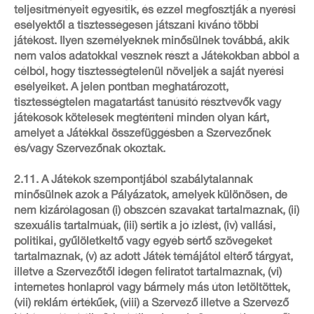
teljesítményeit egyesítik, és ezzel megfosztják a nyerési
esélyektől a tisztességesen játszani kívánó többi
játékost. Ilyen személyeknek minősülnek továbbá, akik
nem valós adatokkal vesznek részt a Játékokban abból a
célból, hogy tisztességtelenül növeljék a saját nyerési
esélyeiket. A jelen pontban meghatározott,
tisztességtelen magatartást tanúsító résztvevők vagy
játékosok kötelesek megtéríteni minden olyan kárt,
amelyet a Játékkal összefüggésben a Szervezőnek
és/vagy Szervezőnak okoztak.
2.11. A Játékok szempontjából szabálytalannak
minősülnek azok a Pályázatok, amelyek különösen, de
nem kizárólagosan (i) obszcén szavakat tartalmaznak, (ii)
szexuális tartalmúak, (iii) sértik a jó ízlést, (iv) vallási,
politikai, gyűlöletkeltő vagy egyéb sértő szövegeket
tartalmaznak, (v) az adott Játék témájától eltérő tárgyat,
illetve a Szervezőtől idegen feliratot tartalmaznak, (vi)
internetes honlapról vagy bármely más úton letöltöttek,
(vii) reklám értékűek, (viii) a Szervező illetve a Szervező