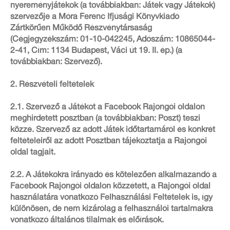
nyereményjátékok (a továbbiakban: Játék vagy Játékok)
szervezője a Móra Ferenc Ifjúsági Könyvkiadó
Zártkörűen Működő Részvénytársaság
(Cégjegyzékszám: 01-10-042245, Adószám: 10865044-
2-41, Cím: 1134 Budapest, Váci út 19. II. ép.) (a
továbbiakban: Szervező).
2. Részvételi feltételek
2.1. Szervező a Játékot a Facebook Rajongói oldalon
meghirdetett posztban (a továbbiakban: Poszt) teszi
közzé. Szervező az adott Játék időtartamáról és konkrét
feltételeiről az adott Posztban tájékoztatja a Rajongói
oldal tagjait.
2.2. A Játékokra irányadó és kötelezően alkalmazandó a
Facebook Rajongói oldalon közzétett, a Rajongói oldal
használatára vonatkozó Felhasználási Feltételek is, így
különösen, de nem kizárólag a felhasználói tartalmakra
vonatkozó általános tilalmak és előírások.