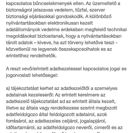
kapcsolatos bűncselekmények ellen. Az üzemeltető a
biztonságról jelszavas védelem, tűzfal, szerver
biztonsági eljárásokkal gondoskodik. A különböző
nyilvántartásokban elektronikusan kezelt
adatállományok védelme érdekében megfelelő technikai
megoldásokat biztosítanak, hogy a nyilvántartásokban
tárolt adatok – kivéve, ha azt törvény lehetővé teszi -
közvetlenül ne legyenek összekapcsolhatók és az
érintetthez rendelhetők.
A részt vevő/érintett adatkezeléssel kapcsolatos jogai és
jogorvoslati lehetőségei:
a) tájékoztatást kérhet az adatkezelőtől a személyes
adatainak kezeléséről: Az érintett kérelmére az
adatkezelő tájékoztatást ad az érintett általa kezelt,
illetve az általa vagy rendelkezése szerint megbízott
adatfeldolgozó által feldolgozott adatairól, azok
forrásáról, az adatkezelés céljáról, jogalapjáról,
időtartamáról, az adatfeldolgozó nevéről, címéről és az