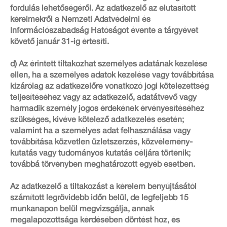
fordulás lehetőségéről. Az adatkezelő az elutasított
kérelmekről a Nemzeti Adatvédelmi és
Információszabadság Hatóságot évente a tárgyévet
követő január 31-ig értesíti.
d) Az érintett tiltakozhat személyes adatának kezelése
ellen, ha a személyes adatok kezelése vagy továbbítása
kizárólag az adatkezelőre vonatkozó jogi kötelezettség
teljesítéséhez vagy az adatkezelő, adatátvevő vagy
harmadik személy jogos érdekének érvényesítéséhez
szükséges, kivéve kötelező adatkezelés esetén;
valamint ha a személyes adat felhasználása vagy
továbbítása közvetlen üzletszerzés, közvélemény-
kutatás vagy tudományos kutatás céljára történik;
továbbá törvényben meghatározott egyéb esetben.
Az adatkezelő a tiltakozást a kérelem benyújtásától
számított legrövidebb időn belül, de legfeljebb 15
munkanapon belül megvizsgálja, annak
megalapozottsága kérdésében döntést hoz, és