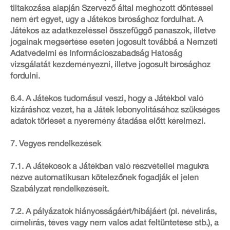
tiltakozása alapján Szervező által meghozott döntéssel
nem ért egyet, úgy a Játékos bírósághoz fordulhat. A
Játékos az adatkezeléssel összefüggő panaszok, illetve
jogainak megsértése esetén jogosult továbbá a Nemzeti
Adatvédelmi és Információszabadság Hatóság
vizsgálatát kezdeményezni, illetve jogosult bírósághoz
fordulni.
6.4. A Játékos tudomásul veszi, hogy a Játékból való
kizáráshoz vezet, ha a Játék lebonyolításához szükséges
adatok törlését a nyeremény átadása előtt kérelmezi.
7. Vegyes rendelkezések
7.1. A Játékosok a Játékban való részvétellel magukra
nézve automatikusan kötelezőnek fogadják el jelen
Szabályzat rendelkezéseit.
7.2. A pályázatok hiányosságáért/hibájáért (pl. névelírás,
címelírás, téves vagy nem valós adat feltüntetése stb.), a