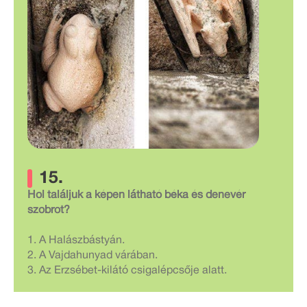
15.
Hol találjuk a képen látható béka és denevér
szobrot?
1. A Halászbástyán.
2. A Vajdahunyad várában.
3. Az Erzsébet-kilátó csigalépcsője alatt.