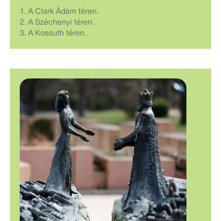
1. A Clark Ádám téren.
2. A Széchenyi téren.
3. A Kossuth téren.