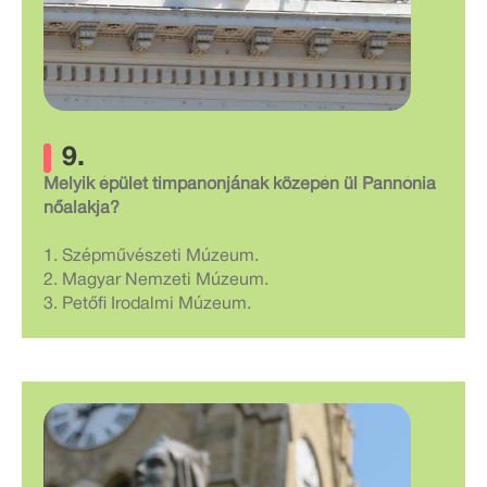
9.
Melyik épület timpanonjának közepén ül Pannónia
nőalakja?
1. Szépművészeti Múzeum.
2. Magyar Nemzeti Múzeum.
3. Petőfi Irodalmi Múzeum.