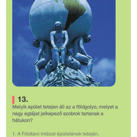
13.
Melyik épület tetején áll az a földgolyó, melyet a
négy égtájat jelképező szobrok tartanak a
hátukon?
1. A Földtani Intézet épületének tetején.