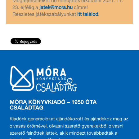
Megfejtéseiteket ne feledjétek elküldeni 2021. 11.
23. éjfélig a
jatek@mora.hu
címre!
Részletes játékszabályunkat
itt találod
.
MÓRA KÖNYVKIADÓ – 1950 ÓTA
CSALÁDTAG
Kiadónk generációkat ajándékozott és ajándékoz meg az
olvasás örömével, olvasni szerető gyerekekből olvasni
szerető felnőttek lettek, akik mindezt továbbadták a