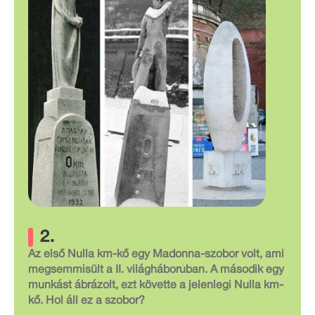
2.
Az első Nulla km-kő egy Madonna-szobor volt, ami
megsemmisült a II. világháborúban. A második egy
munkást ábrázolt, ezt követte a jelenlegi Nulla km-
kő. Hol áll ez a szobor?