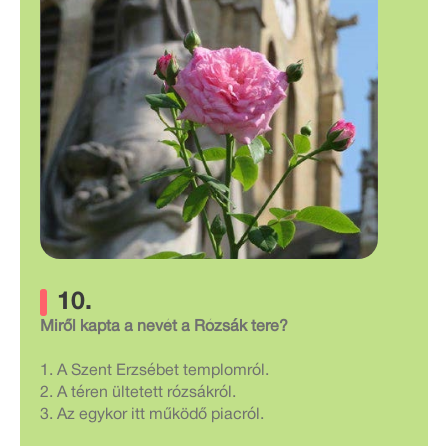
10.
Miről kapta a nevét a Rózsák tere?
1. A Szent Erzsébet templomról.
2. A téren ültetett rózsákról.
3. Az egykor itt működő piacról.