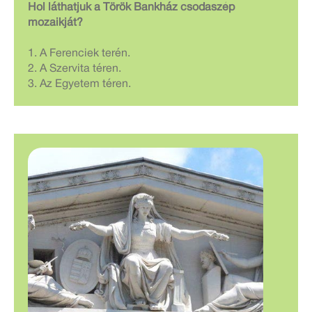
Hol láthatjuk a Török Bankház csodaszép
mozaikját?
1. A Ferenciek terén.
2. A Szervita téren.
3. Az Egyetem téren.