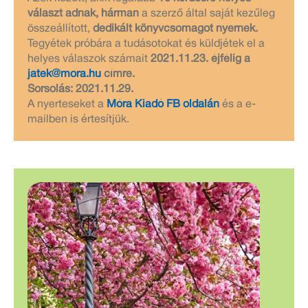
választ adnak, hárman
a szerző által saját kezűleg
összeállított,
dedikált könyvcsomagot nyernek.
Tegyétek próbára a tudásotokat és küldjétek el a
helyes válaszok számait
2021.11.23. éjfélig a
jatek@mora.hu
címre.
Sorsolás: 2021.11.29.
A nyerteseket a
Móra Kiadó FB oldalán
és a e-
mailben is értesítjük.