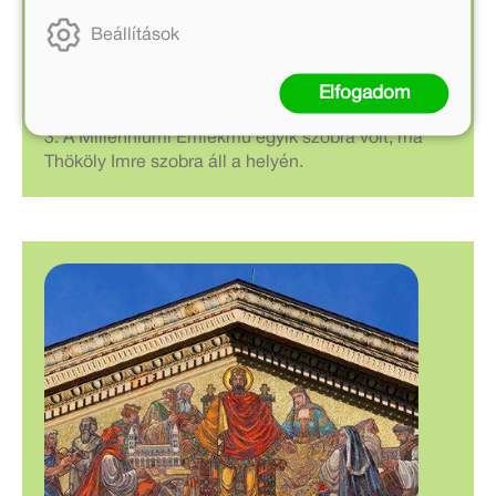
Mária Terézia szobra ma Gödöllőn, a Grassalkovich
Beállítások
Kastély parkjában látható. Hol állt eredetileg?
1. A Budai várban.
Elfogadom
2. A Vigadó előtt, a szökőkút helyén.
3. A Millenniumi Emlékmű egyik szobra volt, ma
Thököly Imre szobra áll a helyén.