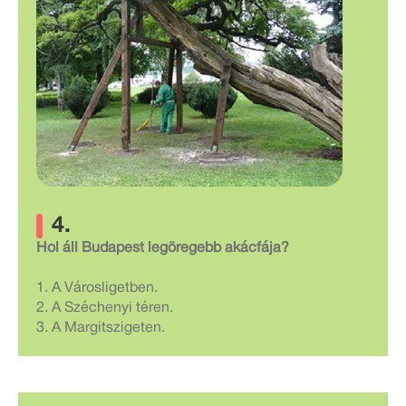
4.
Hol áll Budapest legöregebb akácfája?
1. A Városligetben.
2. A Széchenyi téren.
3. A Margitszigeten.