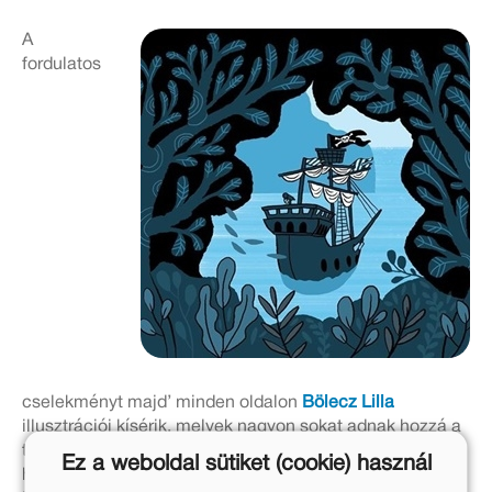
A
fordulatos
cselekményt majd’ minden oldalon
Bölecz Lilla
illusztrációi kísérik, melyek nagyon sokat adnak hozzá a
történet és a világ hangulatához és megértéséhez is,
Ez a weboldal sütiket (cookie) használ
hiszen a különféle szigetek térképe vagy madártávlati