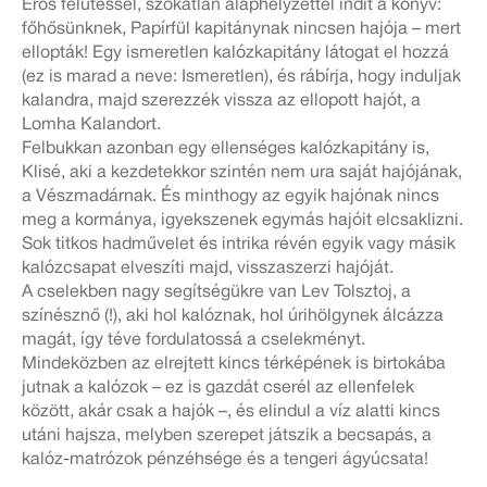
Erős felütéssel, szokatlan alaphelyzettel indít a könyv:
főhősünknek, Papírfül kapitánynak nincsen hajója – mert
ellopták! Egy ismeretlen kalózkapitány látogat el hozzá
(ez is marad a neve: Ismeretlen), és rábírja, hogy induljak
kalandra, majd szerezzék vissza az ellopott hajót, a
Lomha Kalandort.
Felbukkan azonban egy ellenséges kalózkapitány is,
Klisé, aki a kezdetekkor szintén nem ura saját hajójának,
a Vészmadárnak. És minthogy az egyik hajónak nincs
meg a kormánya, igyekszenek egymás hajóit elcsaklizni.
Sok titkos hadművelet és intrika révén egyik vagy másik
kalózcsapat elveszíti majd, visszaszerzi hajóját.
A cselekben nagy segítségükre van Lev Tolsztoj, a
színésznő (!), aki hol kalóznak, hol úrihölgynek álcázza
magát, így téve fordulatossá a cselekményt.
Mindeközben az elrejtett kincs térképének is birtokába
jutnak a kalózok – ez is gazdát cserél az ellenfelek
között, akár csak a hajók –, és elindul a víz alatti kincs
utáni hajsza, melyben szerepet játszik a becsapás, a
kalóz-matrózok pénzéhsége és a tengeri ágyúcsata!