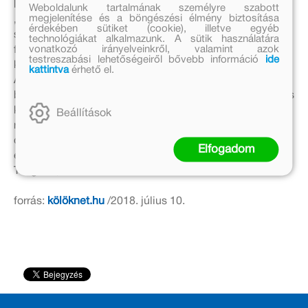
látképe nagyban megkönnyítik az olvasó számára, hogy
Weboldalunk tartalmának személyre szabott
megjelenítése és a böngészési élmény biztosítása
„belakja” e világot, és hogy jól el tudja különíteni a
érdekében sütiket (cookie), illetve egyéb
szereplőket. Hiszen a könyv egyik csavarossága, hogy a
technológiákat alkalmazunk. A sütik használatára
vonatkozó irányelveinkről, valamint azok
főszereplők között három kapitány is van – ebbe akár
testreszabási lehetőségeiről bővebb információ
ide
könnyen bele is zavarodhatna az olvasó.
kattintva
érhető el.
A jól ismert motívumok – a háromszög-kalap, horog-kéz,
beszélő madár, kocsmai bunyó, tengeri szörny és a titkos
kincs – minden gyermek számára otthonos világot
Beállítások
rajzolnak meg, amiben azonban szokatlan szövésű
cselekményt könnyedén követhetnek végig. Ezért
Elfogadom
érdemes kézbe venni a
Papírfül kapitány
t.
Tengerre, ti szárazföldi... olvasók!
forrás:
kölöknet.hu
/2018. július 10.