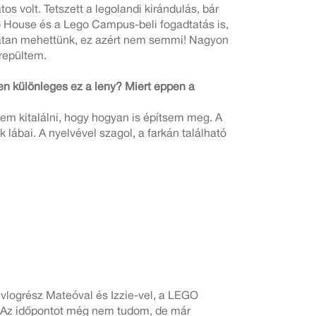
s volt. Tetszett a legolandi kirándulás, bár
go House és a Lego Campus-beli fogadtatás is,
l hatan mehettünk, ez azért nem semmi! Nagyon
 repültem.
en különleges ez a lény? Miért éppen a
tem kitalálni, hogy hogyan is építsem meg. A
k lábai. A nyelvével szagol, a farkán található
 vlogrész Mateóval és Izzie-vel, a LEGO
 Az időpontot még nem tudom, de már