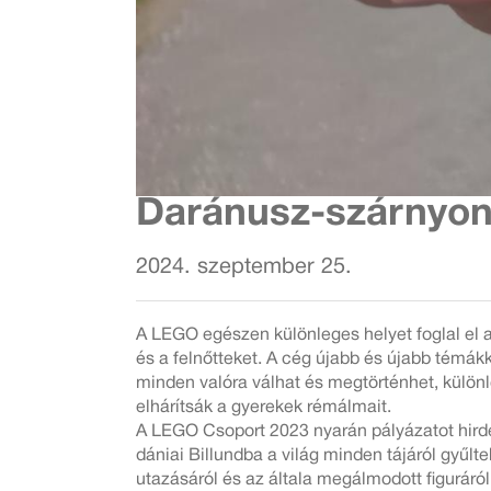
Daránusz-szárnyon 
2024. szeptember 25.
A LEGO egészen különleges helyet foglal el a
és a felnőtteket. A cég újabb és újabb témá
minden valóra válhat és megtörténhet, külön
elhárítsák a gyerekek rémálmait.
A LEGO Csoport 2023 nyarán pályázatot hirdet
dániai Billundba a világ minden tájáról gyűlt
utazásáról és az általa megálmodott figuráról