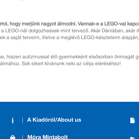
ról, hogy merjünk nagyot álmodni. Vannak-e a LEGO-val kapcs
 a LEGO-nál dolgozhassak mint tervező. Akár Dániában, akár it
tek a saját terveim, illetve a meglévő LEGO-készleteim alapján
ke, hiszen autizmussal élő gyermekként elsősorban önmagát gy
lmához. Sok sikert kívánunk neki az célja eléréséhez!
A Kiadóról/About us
Móra Mintabolt