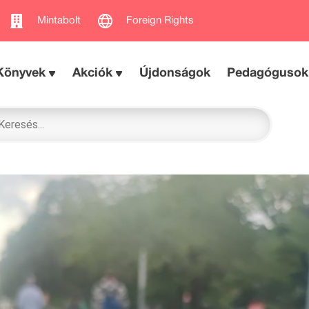
Mintabolt
Foreign Rights
Könyvek
Akciók
Újdonságok
Pedagógusok