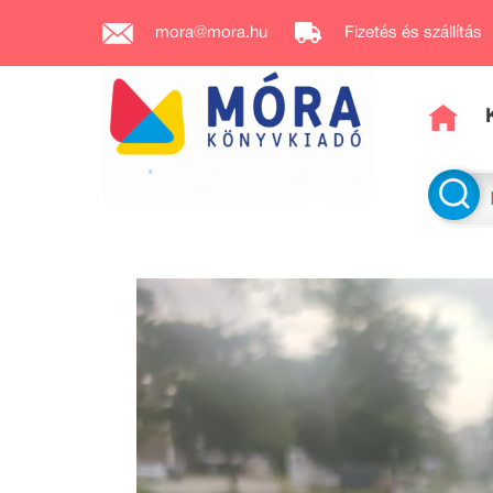
mora@mora.hu
Fizetés és szállítás