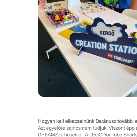
Hogyan kell elképzelnünk Daránusz további
Azt egyelőre sajnos nem tudjuk. Viszont épp 
DREAMZzz hőseivel. A LEGO YouTube Shorts 