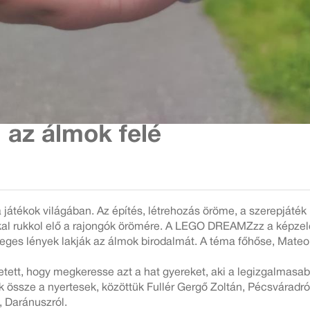
az álmok felé
 játékok világában. Az építés, létrehozás öröme, a szerepjáték
kkal rukkol elő a rajongók örömére. A LEGO DREAMZzz a képzel
leges lények lakják az álmok birodalmát. A téma főhőse, Mateo
ett, hogy megkeresse azt a hat gyereket, aki a legizgalmasab
ek össze a nyertesek, közöttük Fullér Gergő Zoltán, Pécsváradr
, Daránuszról.