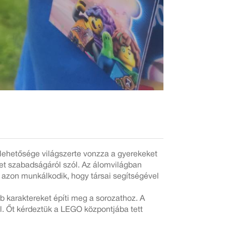
 lehetősége világszerte vonzza a gyerekeket
et szabadságáról szól. Az álomvilágban
 azon munkálkodik, hogy társai segítségével
b karaktereket építi meg a sorozathoz. A
ól. Őt kérdeztük a LEGO központjába tett