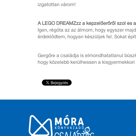
izgatottan várom!
A LEGO DREAMZzz a képzelőerőről szól és ar
Igen, régóta az az álmom, hogy egyszer majd
érdeklődtem, hogyan készüljek fel. Sokat épí
Gergőre a családja is elmondhatatlanul büsz
hogy közelebb kerülhessen a kisgyermekkori á