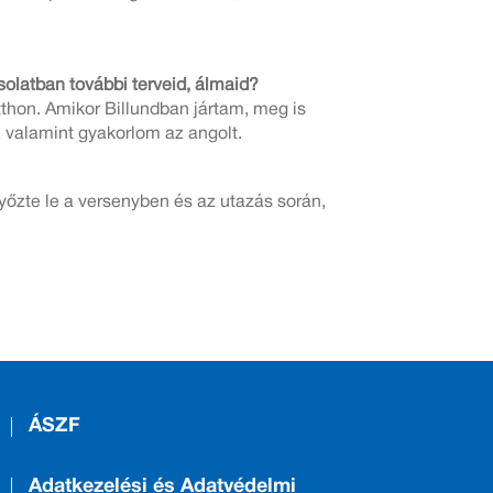
olatban további terveid, álmaid?
thon. Amikor Billundban jártam, meg is
, valamint gyakorlom az angolt.
őzte le a versenyben és az utazás során,
ÁSZF
Adatkezelési és Adatvédelmi