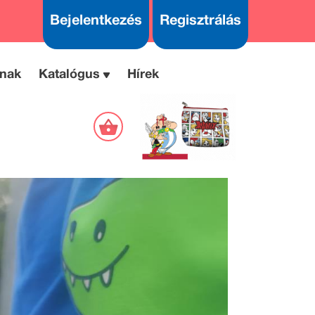
Bejelentkezés
Regisztrálás
nak
Katalógus
Hírek