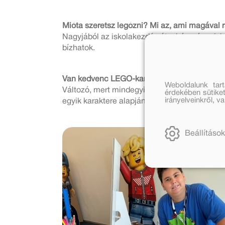
Mióta szeretsz legózni? Mi az, ami magával
Nagyjából az iskolakezdés óta, bár már ovis
bízhatok.
Van kedvenc LEGO-karaktered? Ki ő, és mit 
Weboldalunk tar
Változó, mert mindegyik legómat szeretem, é
érdekében sütiket
irányelveinkről, 
egyik karaktere alapján építettem.
Beállítások