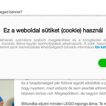
 ragad benne?
koromban is duplóztam. Azt szeretem a legózásban, hogy kikapc
Ez a weboldal sütiket (cookie) használ
találsz benne izgalmasnak?
talmának személyre szabott megjelenítése és a böngészési él
s nem tudok közülük választani. Jelenleg éppen Mecha Edgar a
 (cookie), illetve egyéb technológiákat alkalmazunk. A sütik hasz
valamint azok testreszabási lehetőségeiről bővebb információ
ide kat
Mesélnél nekünk arról, hogyan találkoztál a pályáz
kiválasztottak a billundi útra?
Anyukám találta a pályázatot a Pécsimami oldalo
hogy cselekednem kell. Pár perc alatt kitaláltam,
és a tulajdonságait pár fotóval együtt elküldtük 
hogy nyertem, mert először ők sem akarták elhin
teljesen biztos volt. Meglepődtem, de nagyon örül
Billundba eljutni minden LEGO-rajongó álma. Te 