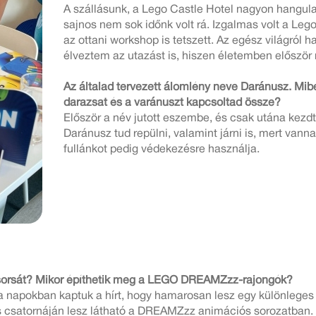
A szállásunk, a Lego Castle Hotel nagyon hangulato
sajnos nem sok időnk volt rá. Izgalmas volt a Le
az ottani workshop is tetszett. Az egész világró
élveztem az utazást is, hiszen életemben először
Az általad tervezett álomlény neve Daránusz. Mib
darazsat és a varánuszt kapcsoltad össze?
Először a név jutott eszembe, és csak utána kezd
Daránusz tud repülni, valamint járni is, mert vanna
fullánkot pedig védekezésre használja.
 sorsát? Mikor építhetik meg a LEGO DREAMZzz-rajongók?
a napokban kaptuk a hírt, hogy hamarosan lesz egy különleges
csatornáján lesz látható a DREAMZzz animációs sorozatban.