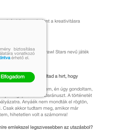
sol, és közben mindent a kreativitásra
mény biztosítása
 kedvencem, akit a Brawl Stars nevű játék
nálatára vonatkozó
tintva
érhető el.
attal, és hogyan fogadtad a hírt, hogy
Elfogadom
n. Mikor elmondta nekem, én úgy gondoltam,
 majd megépítettem a Daránuszt. A történetét
a pályázatra. Anyáék nem mondták el rögtön,
ni. Csak akkor tudtam meg, amikor már
tem, hihetetlen volt a számomra!
mire emlékszel legszívesebben az utazásból?