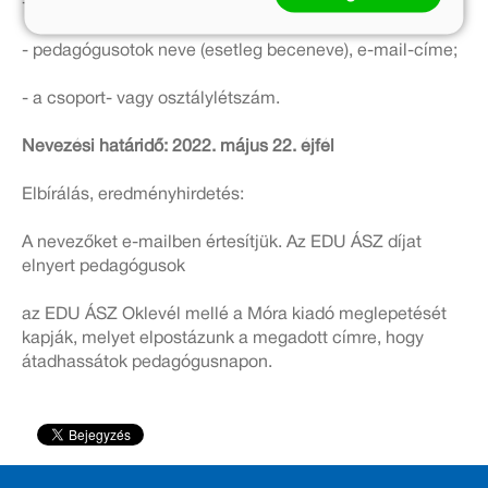
- kapcsolattartó e-mail-címe, telefonszáma; postacíme
- pedagógusotok neve (esetleg beceneve), e-mail-címe;
- a csoport- vagy osztálylétszám.
Nevezési határidő: 2022. május 22. éjfél
Elbírálás, eredményhirdetés:
A nevezőket e-mailben értesítjük. Az EDU ÁSZ díjat
elnyert pedagógusok
az EDU ÁSZ Oklevél mellé a Móra kiadó meglepetését
kapják, melyet elpostázunk a megadott címre, hogy
átadhassátok pedagógusnapon.