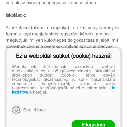
várunk az óvodapedagógussal kapcsolatban.
Iskolások:
Az iskolásoktól írást és rajzokat, fotókat, vagy bármilyen
formájú képi megjelenítést egyaránt kérünk, amiből
megtudjuk, milyen különleges dolgokat tesz a jelölt, mit
szeretnek benne a gyerekek, milyen közös élmények
vannak, vagy miért hálásak neki.
Ez a weboldal sütiket (cookie) használ
A szkennelt vagy lefotózott rajzot és az ajánlást e-
Weboldalunk tartalmának személyre szabott
megjelenítése és a böngészési élmény biztosítása
mailben küldjétek el a
jatek@mora.hu
e-mail-címre. A
érdekében sütiket (cookie), illetve egyéb
tárgyba írjátok bele: EDU ÁSZ díj bölcsőde / óvoda /
technológiákat alkalmazunk. A sütik használatára
vonatkozó irányelveinkről, valamint azok
iskola
testreszabási lehetőségeiről bővebb információ
ide
kattintva
érhető el.
A pályaművel együtt elküldendő adatok minden
korosztály esetén:
Beállítások
- az intézmény neve, címe
Elfogadom