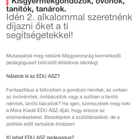
Kisgyermekgondozók, óvónők,
tanítók, tanárok.
Idén 2. alkalommal szeretnénk
díjazni őket a ti
segítségetekkel!
Mutassátok meg nekünk Magyarország kiemelkedő
pedagógusait bölcsitől általános iskoláig!
Nálatok ki az EDU ÁSZ?
Fantasztikus a bölcsiben a gondozó nénitek, az oviban
az óvónénitek, óvóbácsitok vagy a suliban a tanító
nénitek, tanító bácsitok? Ha igen, szerezzétek meg neki
a Móra Kiadó EDU ÁSZ díját, hogy érezze az
elismeréseteket. Beszéljetek a szülőtársakkal, de a
jelöltek előtt tartsátok titokban!
Ki lehet EDU ÁSZ pedagógus?