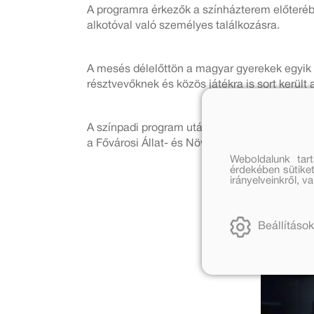
A programra érkezők a színházterem előteréb
alkotóval való személyes találkozásra.
A mesés délelőttön a magyar gyerekek egyik
résztvevőknek és közös játékra is sort került 
A színpadi program után a vállalkozó kedvűe
a Fővárosi Állat- és Növénykert elefántos ka
Weboldalunk tar
érdekében sütiket
irányelveinkről, 
Beállítások