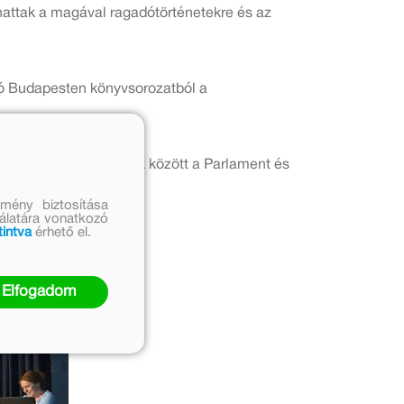
hattak a magával ragadótörténetekre és az
ó Budapesten könyvsorozatból a
n hazavihették többek között a Parlament és
mény biztosítása
nálatára vonatkozó
tintva
érhető el.
Elfogadom