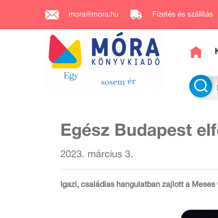
mora@mora.hu
Fizetés és szállítás
Egész Budapest elf
2023. március 3.
Igazi, családias hangulatban zajlott a Mesé