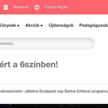
Mintabolt
Foreign Rights
Könyvek
Akciók
Újdonságok
Pedagógusok
ért a 6színben!
s városismeret –Játékos Budapest nap Bartos Erikával program