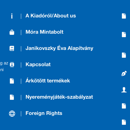
A Kiadóról/About us
Móra Mintabolt
Janikovszky Éva Alapítvány
g az
Kapcsolat
ni
Árkötött termékek
Nyereményjáték-szabályzat
Foreign Rights