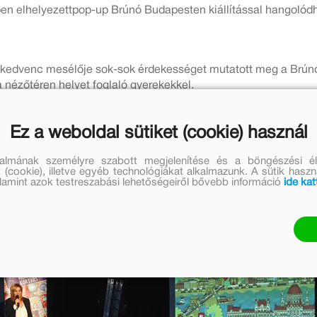
en elhelyezettpop-up Brúnó Budapesten kiállítással hangolód
 kedvenc mesélője sok-sok érdekességet mutatott meg a Brún
a nézőtéren helyet foglaló gyerekekkel.
k különleges nyomdatechnikával készíthettek képeket, melyeke
Ez a weboldal sütiket (cookie) használ
pujának lenyomatát.
talmának személyre szabott megjelenítése és a böngészési él
 (cookie), illetve egyéb technológiákat alkalmazunk. A sütik hasz
valamint azok testreszabási lehetőségeiről bővebb információ
ide kat