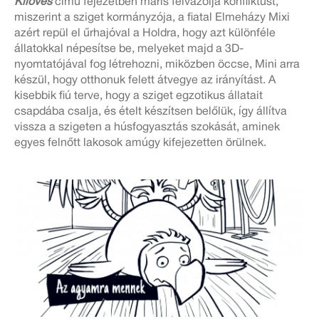
Kilövés
című fejezetben máris felvázolja konfliktust,
miszerint a sziget kormányzója, a fiatal Elmeházy Mixi
azért repül el űrhajóval a Holdra, hogy azt különféle
állatokkal népesítse be, melyeket majd a 3D-
nyomtatójával fog létrehozni, miközben öccse, Mini arra
készül, hogy otthonuk felett átvegye az irányítást. A
kisebbik fiú terve, hogy a sziget egzotikus állatait
csapdába csalja, és ételt készítsen belőlük, így állítva
vissza a szigeten a húsfogyasztás szokását, aminek
egyes felnőtt lakosok amúgy kifejezetten örülnek.