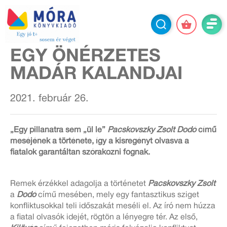
EGY ÖNÉRZETES
MADÁR KALANDJAI
2021. február 26.
„Egy pillanatra sem „ül le”
Pacskovszky Zsolt Dodó
című
meséjének a története, így a kisregényt olvasva a
fiatalok garantáltan szórakozni fognak.
Remek érzékkel adagolja a történetet
Pacskovszky Zsolt
a
Dodó
című mesében, mely egy fantasztikus sziget
konfliktusokkal teli időszakát meséli el. Az író nem húzza
a fiatal olvasók idejét, rögtön a lényegre tér. Az első,