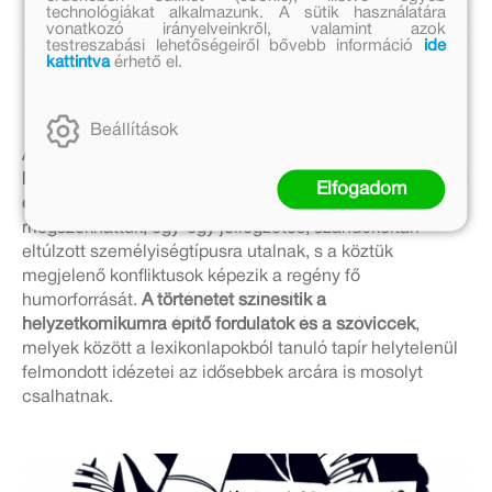
technológiákat alkalmazunk. A sütik használatára
vonatkozó irányelveinkről, valamint azok
testreszabási lehetőségeiről bővebb információ
ide
kattintva
érhető el.
Beállítások
Az elbeszélés
stílusa könnyed, mozgalmas, jól
követhető
, s az író még
a problémás témákat is humorral
Elfogadom
oldja fel
. A szereplők, ahogy az állatmesékben
megszokhattuk, egy-egy jellegzetes, szándékoltan
eltúlzott személyiségtípusra utalnak, s a köztük
megjelenő konfliktusok képezik a regény fő
humorforrását.
A történetet színesítik a
helyzetkomikumra építő fordulatok és a szóviccek
,
melyek között a lexikonlapokból tanuló tapír helytelenül
felmondott idézetei az idősebbek arcára is mosolyt
csalhatnak.