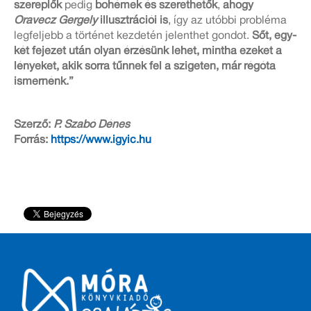
szereplők
pedig
bohémek és szerethetők
,
ahogy
Oravecz Gergely
illusztrációi is
, így az utóbbi probléma
legfeljebb a történet kezdetén jelenthet gondot.
Sőt, egy-
két fejezet után olyan érzésünk lehet, mintha ezeket a
lényeket, akik sorra tűnnek fel a szigeten, már régóta
ismernénk.”
Szerző:
P. Szabó Dénes
Forrás:
https://www.igyic.hu