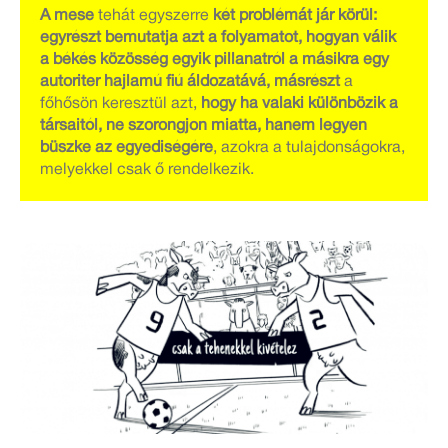
A mese
tehát egyszerre
két problémát jár körül:
egyrészt bemutatja azt a folyamatot, hogyan válik
a békés közösség egyik pillanatról a másikra egy
autoriter hajlamú fiú áldozatává, másrészt
a
főhősön keresztül azt,
hogy ha valaki különbözik a
társaitól, ne szorongjon miatta, hanem legyen
büszke az egyediségére
, azokra a tulajdonságokra,
melyekkel csak ő rendelkezik.