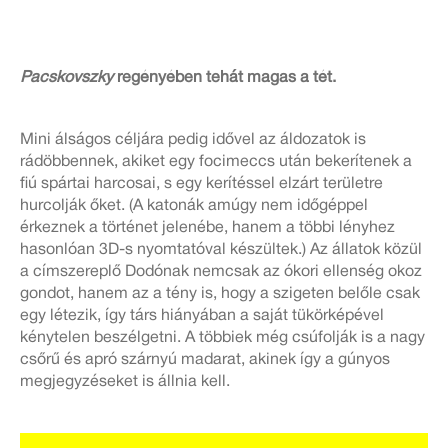
Pacskovszky
regényében tehát magas a tét.
Mini álságos céljára pedig idővel az áldozatok is
rádöbbennek, akiket egy focimeccs után bekerítenek a
fiú spártai harcosai, s egy kerítéssel elzárt területre
hurcolják őket. (A katonák amúgy nem időgéppel
érkeznek a történet jelenébe, hanem a többi lényhez
hasonlóan 3D-s nyomtatóval készültek.) Az állatok közül
a címszereplő Dodónak nemcsak az ókori ellenség okoz
gondot, hanem az a tény is, hogy a szigeten belőle csak
egy létezik, így társ hiányában a saját tükörképével
kénytelen beszélgetni. A többiek még csúfolják is a nagy
csőrű és apró szárnyú madarat, akinek így a gúnyos
megjegyzéseket is állnia kell.