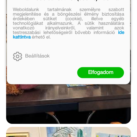
Weboldalunk tartalmának személyre szabott
megjelenítése és a böngészési élmény biztosítása
érdekében sütiket (cookie), illetve egyéb
technológiákat alkalmazunk. A sütik használatára
vonatkozó irányelveinkről, valamint azok
testreszabási lehetőségeiről bővebb információ
ide
kattintva
érhető el.
Beállítások
Elfogadom