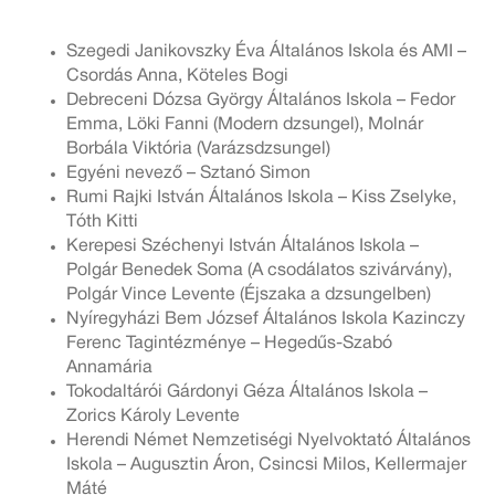
Szegedi Janikovszky Éva Általános Iskola és AMI –
Csordás Anna, Köteles Bogi
Debreceni Dózsa György Általános Iskola – Fedor
Emma, Löki Fanni (Modern dzsungel), Molnár
Borbála Viktória (Varázsdzsungel)
Egyéni nevező – Sztanó Simon
Rumi Rajki István Általános Iskola – Kiss Zselyke,
Tóth Kitti
Kerepesi Széchenyi István Általános Iskola –
Polgár Benedek Soma (A csodálatos szivárvány),
Polgár Vince Levente (Éjszaka a dzsungelben)
Nyíregyházi Bem József Általános Iskola Kazinczy
Ferenc Tagintézménye – Hegedűs-Szabó
Annamária
Tokodaltárói Gárdonyi Géza Általános Iskola –
Zorics Károly Levente
Herendi Német Nemzetiségi Nyelvoktató Általános
Iskola – Augusztin Áron, Csincsi Milos, Kellermajer
Máté