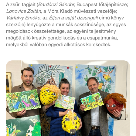
A zsűri tagjait (
Bardóczi Sándor
, Budapest főtájépítésze;
Lonovics Zoltán
, a Móra Kiadó művészeti vezetője;
Várfalvy Emőke,
az
Éljen a saját dzsungel!
című könyv
szerzője) lenyűgözte a munkák sokszínűsége, az egyes
megoldások összetettsége, az egyéni teljesítmény
mögött álló kreatív gondolkodás és a csapatmunka,
melyekből valóban egyedi alkotások kerekedtek.