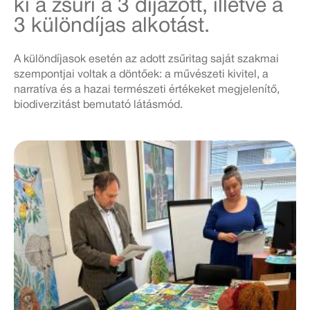
ki a zsűri a 3 díjazott, illetve a
3 különdíjas alkotást.
A különdíjasok esetén az adott zsűritag saját szakmai
szempontjai voltak a döntőek: a művészeti kivitel, a
narratíva és a hazai természeti értékeket megjelenítő,
biodiverzitást bemutató látásmód.