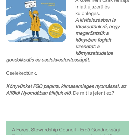
A kötet nem csak témája
miatt újszerű és
különleges.
A kivitelezésben is
törekedtünk rá, hogy
megerősítsük a
könyvben foglalt
üzenetet: a
környezettudatos
gondolkodás és cselekvésfontosságát.
Cselekedtünk.
Könyvünket FSC papírra, klímasemleges nyomással, az
Alföldi Nyomdában állítjuk elő
. De mit is jelent ez?
A Forest Stewardship Council - Erdő Gondnoksági