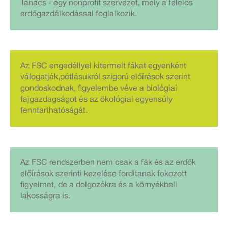
Tanács - egy nonprofit szervezet, mely a felelős
erdőgazdálkodással foglalkozik.
Az FSC engedéllyel kitermelt fákat egyenként
válogatják,pótlásukról szigorú előírások szerint
gondoskodnak, figyelembe véve a biológiai
fajgazdagságot és az ökológiai egyensúly
fenntarthatóságát.
Az FSC rendszerben nem csak a fák és az erdők
előírások szerinti kezelése fordítanak fokozott
figyelmet, de a dolgozókra és a környékbeli
lakosságra is.