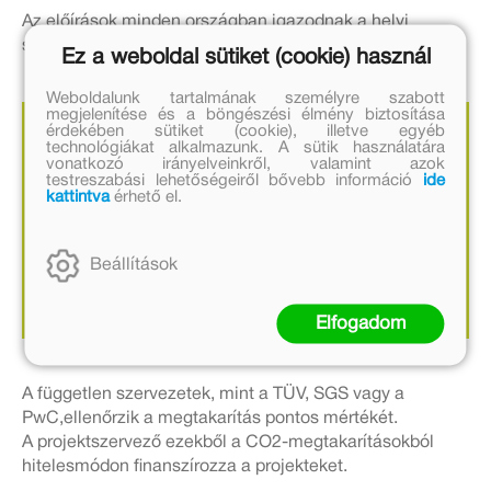
Az előírások minden országban igazodnak a helyi
sajátosságokhoz és jogszabályi háttérhez.
Ez a weboldal sütiket (cookie) használ
Weboldalunk tartalmának személyre szabott
megjelenítése és a böngészési élmény biztosítása
érdekében sütiket (cookie), illetve egyéb
A klímasemleges nyomtatás során a felmerülő
technológiákat alkalmazunk. A sütik használatára
elengedhetetlen CO2-kibocsátás egy
vonatkozó irányelveinkről, valamint azok
testreszabási lehetőségeiről bővebb információ
ide
nemzetközileg elismert klímavédelmi projekt
kattintva
érhető el.
keretében kerül kiegyenlítésre.
A klímavédelmi projektek az erdők és a megújuló
Beállítások
energiaforrások telepítésével jelentős mértékben
csökkentik az üvegházhatást.
Elfogadom
A független szervezetek, mint a TÜV, SGS vagy a
PwC,ellenőrzik a megtakarítás pontos mértékét.
A projektszervező ezekből a CO2-megtakarításokból
hitelesmódon finanszírozza a projekteket.