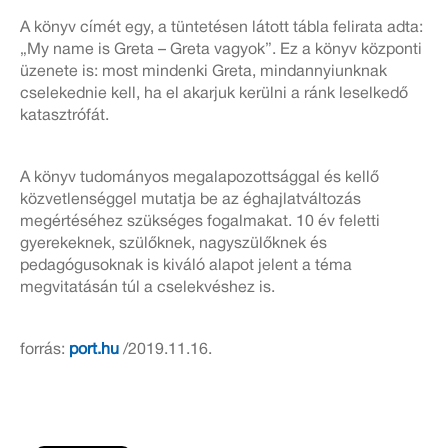
A könyv címét egy, a tüntetésen látott tábla felirata adta:
„My name is Greta – Greta vagyok”. Ez a könyv központi
üzenete is: most mindenki Greta, mindannyiunknak
cselekednie kell, ha el akarjuk kerülni a ránk leselkedő
katasztrófát.
A könyv tudományos megalapozottsággal és kellő
közvetlenséggel mutatja be az éghajlatváltozás
megértéséhez szükséges fogalmakat. 10 év feletti
gyerekeknek, szülőknek, nagyszülőknek és
pedagógusoknak is kiváló alapot jelent a téma
megvitatásán túl a cselekvéshez is.
forrás:
port.hu
/2019.11.16.