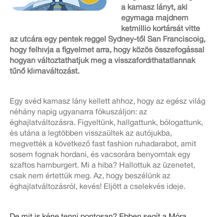
a kamasz lányt, aki
egymaga majdnem
kétmillió kortársát vitte
az utcára egy péntek reggel Sydney-től San Franciscóig,
hogy felhívja a figyelmet arra, hogy közös összefogással
hogyan változtathatjuk meg a visszafordíthatatlannak
tűnő klímaváltozást.
Egy svéd kamasz lány kellett ahhoz, hogy az egész világ
néhány napig ugyanarra fókuszáljon: az
éghajlatváltozásra. Figyeltünk, hallgattunk, bólogattunk,
és utána a legtöbben visszaültek az autójukba,
megvették a következő fast fashion ruhadarabot, amit
sosem fognak hordani, és vacsorára benyomtak egy
szaftos hamburgert. Mi a hiba? Hallottuk az üzenetet,
csak nem értettük meg. Az, hogy beszélünk az
éghajlatváltozásról, kevés! Eljött a cselekvés ideje.