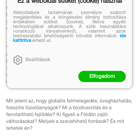
Ez a weboldal sütiket (cookie) használ
Greta Thunberg egy határokon átívelő
Weboldalunk tartalmának személyre szabott
közösségvállalásra szólít fel, ami a tudomány jelenlegi
megjelenítése és a böngészési élmény biztosítása
állása szerint az egyetlen lehetséges megoldás az
érdekében sütiket (cookie), illetve egyéb
technológiákat alkalmazunk. A sütik használatára
éghajlatváltozás megállítására.
vonatkozó irányelveinkről, valamint azok
testreszabási lehetőségeiről bővebb információ
ide
kattintva
érhető el.
Valentina Giannella, a Greta vagyok szerzője, 2019.
márciusában egy klímatüntetés után határozta el, hogy
Beállítások
könyvet ír a klímaváltozásról. Olyan kérdésekre akart
választ adni, amiket a saját gyerekei is feltettek neki, és
amiket világszerte millió és millió gyerek tesz fel a
Elfogadom
szüleinek napjainkban:
Mit jelent az, hogy globális felmelegedés, üvegházhatás,
fosszilis tüzelőanyagok? Mi a biodiverzitás és a
fenntartható fejlődés? Ki figyeli a Földön zajló
változásokat? Melyek a szavahihető források? És mit
tehetek én?