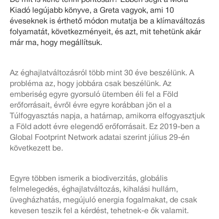
De mit is kéne tenni pontosan? Ebben segít a Móra
Kiadó legújabb könyve, a Greta vagyok, ami 10
éveseknek is érthető módon mutatja be a klímaváltozás
folyamatát, következményeit, és azt, mit tehetünk akár
már ma, hogy megállítsuk.
Az éghajlatváltozásról több mint 30 éve beszélünk. A
probléma az, hogy jobbára csak beszélünk. Az
emberiség egyre gyorsuló ütemben éli fel a Föld
erőforrásait, évről évre egyre korábban jön el a
Túlfogyasztás napja, a határnap, amikorra elfogyasztjuk
a Föld adott évre elegendő erőforrásait. Ez 2019-ben a
Global Footprint Network adatai szerint július 29-én
következett be.
Egyre többen ismerik a biodiverzitás, globális
felmelegedés, éghajlatváltozás, kihalási hullám,
üvegházhatás, megújuló energia fogalmakat, de csak
kevesen teszik fel a kérdést, tehetnek-e ők valamit.