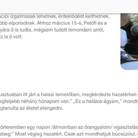
 kétszer kettő bizonyosságával érzem. Vannak
olvasok, talán mások is. S valószínűleg maga is
ációi izgalmasak lehetnek, érdeklődést kelthetnek,
óbb elporladnak. Ahhoz március 15-e, Petőfi és a
nyára ő is tudta, mégsem tudott lemondani arról,
 is ő volt.
ugusztusban itt járt a halasi temetőben, megkérdezte hazatérhe
gfeljebb néhány hónapom van.” „Ez a halálos ágyam,” mondta
gtanulta az életet elengedni.
kórteremben egy napon /álmomban az őrangyalom/ vigasztalását h
 ellebeg:” Most végleg hazatért. Csak azt mondhatjuk búcsúzóul,