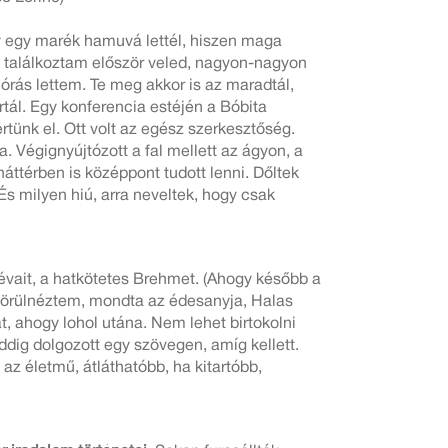
 egy marék hamuvá lettél, hiszen maga
ött találkoztam először veled, nagyon-nagyon
órás lettem. Te meg akkor is az maradtál,
tál. Egy konferencia estéjén a Bóbita
rtünk el. Ott volt az egész szerkesztőség.
. Végignyújtózott a fal mellett az ágyon, a
 háttérben is középpont tudott lenni. Dőltek
És milyen hiú, arra neveltek, hogy csak
Révait, a hatkötetes Brehmet. (Ahogy később a
e körülnéztem, mondta az édesanyja, Halas
t, ahogy lohol utána. Nem lehet birtokolni
ddig dolgozott egy szövegen, amíg kellett.
z életmű, átláthatóbb, ha kitartóbb,