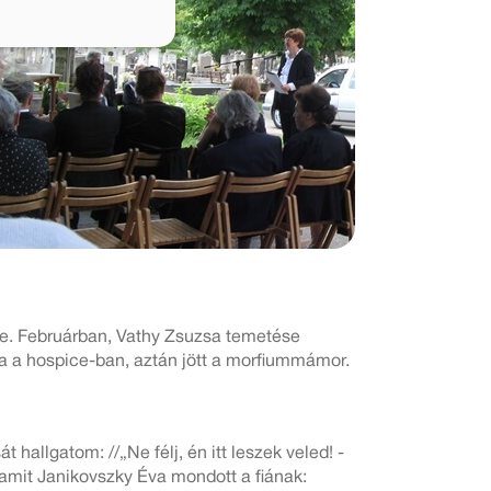
t-e. Februárban, Vathy Zsuzsa temetése
 a hospice-ban, aztán jött a morfiummámor.
allgatom: //„Ne félj, én itt leszek veled! -
 amit Janikovszky Éva mondott a fiának: