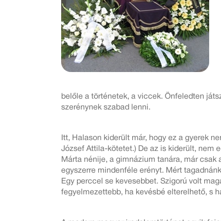
belőle a történetek, a viccek. Önfeledten ját
szerénynek szabad lenni.
Itt, Halason kiderült már, hogy ez a gyerek 
József Attila-kötetet.) De az is kiderült, ne
Márta nénije, a gimnázium tanára, már csak a 
egyszerre mindenféle erényt. Mért tagadnánk,
Egy perccel se kevesebbet. Szigorú volt magá
fegyelmezettebb, ha kevésbé elterelhető, s ha