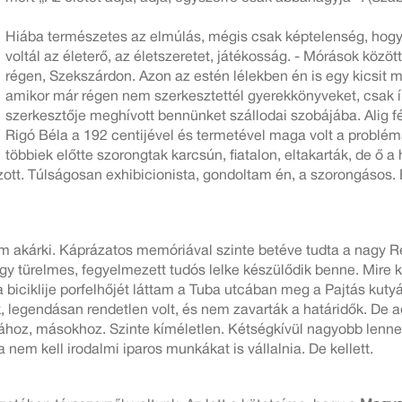
Hiába természetes az elmúlás, mégis csak képtelenség, hogy
voltál az életerő, az életszeretet, játékosság. - Mórások köz
régen, Szekszárdon. Azon az estén lélekben én is egy kicsit m
amikor már régen nem szerkesztettél gyerekkönyveket, csak ír
szerkesztője meghívott bennünket szállodai szobájába. Alig fé
Rigó Béla a 192 centijével és termetével maga volt a probléma
többiek előtte szorongtak karcsún, fiatalon, eltakarták, de ő a
szott. Túlságosan exhibicionista, gondoltam én, a szorongásos. 
nem akárki. Káprázatos memóriával szinte betéve tudta a nagy 
m egy türelmes, fegyelmezett tudós lelke készülődik benne. Mir
biciklije porfelhőjét láttam a Tuba utcában meg a Pajtás kutyá
 legendásan rendetlen volt, és nem zavarták a határidők. De a
hoz, másokhoz. Szinte kíméletlen. Kétségkívül nagyobb lenne a
 nem kell irodalmi iparos munkákat is vállalnia. De kellett.