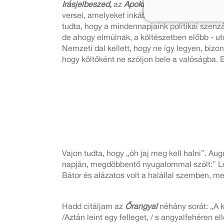
Írásjelbeszéd
,
az
Apokalipszis
,
az
Őrangyal.
A
versei, amelyeket inkább politikai esszéként 
tudta, hogy a mindennapjaink politikai szenz
de ahogy elmúlnak, a költészetben előbb - ut
Nemzeti dal kellett, hogy ne így legyen, bizo
hogy költőként ne szóljon bele a valóságba. Ez
Vajon tudta, hogy „óh jaj meg kell halni”. A
napján, megdöbbentő nyugalommal szólt:” Le
Bátor és alázatos volt a halállal szemben, me
Hadd citáljam az
Őrangyal
néhány sorát: „A 
/Aztán leint egy felleget, / s angyalfehéren