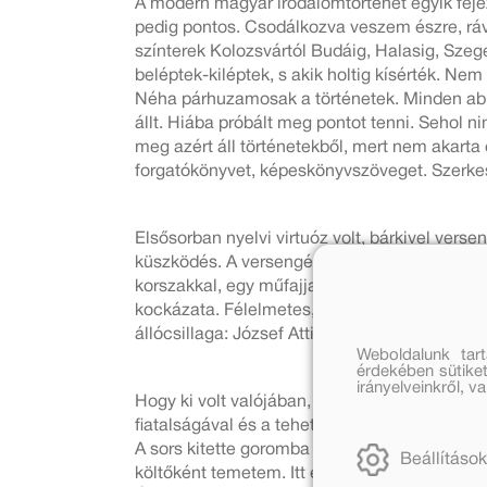
A modern magyar irodalomtörténet egyik fejez
pedig pontos. Csodálkozva veszem észre, rávet
színterek Kolozsvártól Budáig, Halasig, Szeg
beléptek-kiléptek, s akik holtig kísérték. Nem 
Néha párhuzamosak a történetek. Minden abba
állt. Hiába próbált meg pontot tenni. Sehol n
meg azért áll történetekből, mert nem akarta e
forgatókönyvet, képeskönyvszöveget. Szerkeszte
Elsősorban nyelvi virtuóz volt, bárkivel versen
küszködés. A versengés meg maga volt a játék
korszakkal, egy műfajjal bír valaki, ő a fant
kockázata. Félelmetes, hogy mennyi tudást vit
állócsillaga: József Attila. Gyászoljuk „megö
Weboldalunk tar
érdekében sütiket
irányelveinkről, 
Hogy ki volt valójában, annak eldöntését rábí
fiatalságával és a tehetségével egyszerűen e
A sors kitette goromba lábát. Valahogy nem v
Beállítások
költőként temetem. Itt érzem a maradandósá