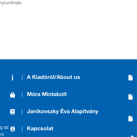
nyiunknak.
A Kiadóról/About us
Móra Mintabolt
Janikovszky Éva Alapítvány
g az
Kapcsolat
ni