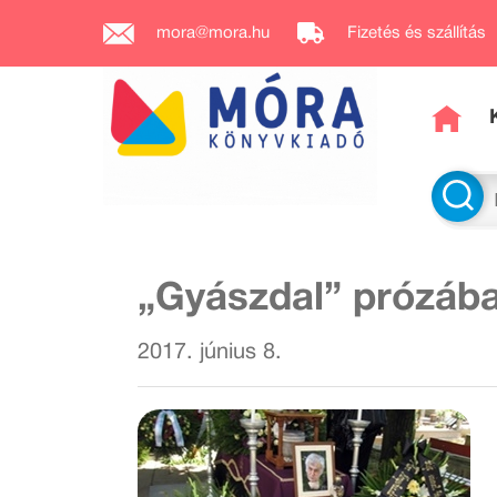
mora@mora.hu
Fizetés és szállítás
„Gyászdal” prózába
2017. június 8.