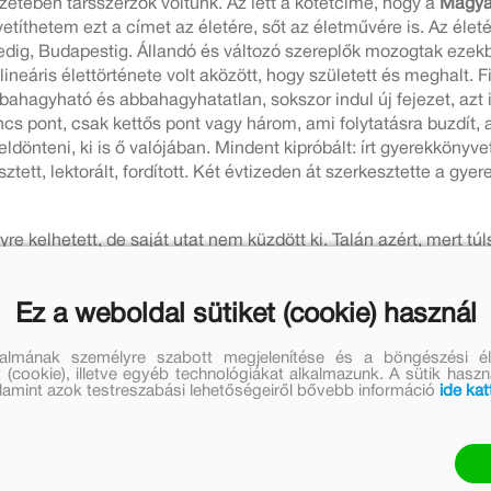
etében társszerzők voltunk. Az lett a kötetcíme, hogy a
Magyar
íthetem ezt a címet az életére, sőt az életművére is. Az életé
edig, Budapestig. Állandó és változó szereplők mozogtak ezekb
lineáris élettörténete volt aközött, hogy született és meghalt. F
hagyható és abbahagyhatatlan, sokszor indul új fejezet, azt
incs pont, csak kettős pont vagy három, ami folytatásra buzdít,
ldönteni, ki is ő valójában. Mindent kipróbált: írt gyerekkönyve
tt, lektorált, fordított. Két évtizeden át szerkesztette a gyere
yre kelhetett, de saját utat nem küzdött ki. Talán azért, mert túl
. - Irodalomtörténész is volt. Egészen rendkívüli módon. Ma, 
asztikus memóriájával könnyedén lépett át mindenféle határt. Bi
Ez a weboldal sütiket (cookie) használ
t magával. Éppen Arany verstanáról kezdett értekezni, amikor ki
zvegyült műveit „ (Ratkó József) és a meg nem születetteket is.
talmának személyre szabott megjelenítése és a böngészési él
 (cookie), illetve egyéb technológiákat alkalmazunk. A sütik hasz
valamint azok testreszabási lehetőségeiről bővebb információ
ide kat
zta az utókorra. Költőként indult Szegeden, a
lkápráztatta környezetét. A fényes kezdet elakadt.
olt ereje ahhoz, hogy korrigáljon. Most mégis
got. Az olyan művekben, mint például az