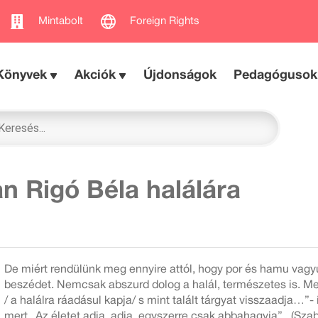
Mintabolt
Foreign Rights
Könyvek
Akciók
Újdonságok
Pedagógusok
n Rigó Béla halálára
De miért rendülünk meg ennyire attól, hogy por és hamu vagy
beszédet. Nemcsak abszurd dolog a halál, természetes is. Me
/ a halálra ráadásul kapja/ s mint talált tárgyat visszaadja…”- 
mert „Az életet adja, adja, egyszerre csak abbahagyja” . (Szab