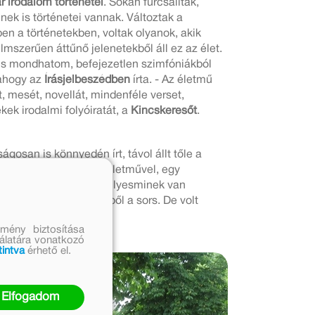
 irodalom történetei
. Sokan furcsállták,
nek is történetei vannak. Változtak a
en a történetekben, voltak olyanok, akik
ilmszerűen áttűnő jelenetekből áll ez az élet.
 is mondhatom, befejezetlen szimfóniákból
 ahogy az
Írásjelbeszédben
írta. - Az életmű
t, mesét, novellát, mindenféle verset,
kek irodalmi folyóiratát, a
Kincskeresőt
.
ságosan is könnyedén írt, távol állt tőle a
amikor jó, ha egy-egy életművel, egy
zonyára tudta, hogy az ilyesminek van
verte a „tollat” kezéből a sors. De volt
mény biztosítása
nálatára vonatkozó
tintva
érhető el.
Elfogadom