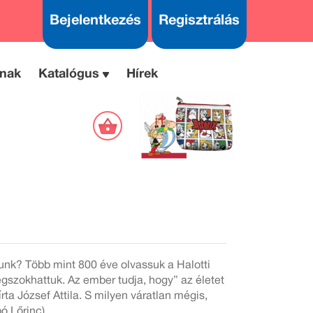
Bejelentkezés
Regisztrálás
nak
Katalógus
Hírek
unk? Több mint 800 éve olvassuk a Halotti
gszokhattuk. Az ember tudja, hogy” az életet
írta József Attila. S milyen váratlan mégis,
ó Lőrinc)