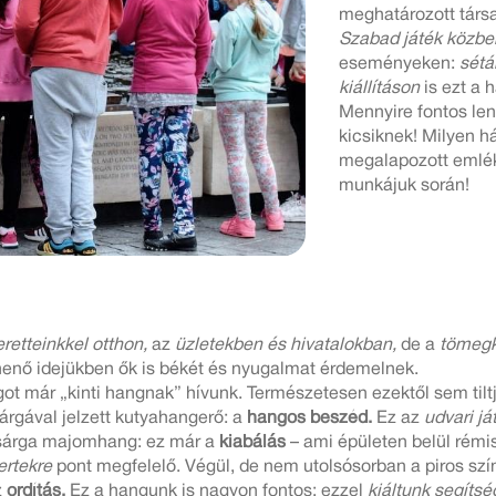
meghatározott társa
Szabad játék közbe
eseményeken:
sétá
kiállításon
is ezt a 
Mennyire fontos le
kicsiknek! Milyen h
megalapozott emlé
munkájuk során!
eretteinkkel otthon,
az
üzletekben és hivatalokban,
de a
tömegk
enő idejükben ők is békét és nyugalmat érdemelnek.
t már „kinti hangnak” hívunk. Természetesen ezektől sem tiltj
árgával jelzett kutyahangerő: a
hangos beszéd.
Ez az
udvari j
ssárga majomhang: ez már a
kiabálás
– ami épületen belül rémis
ertekre
pont megfelelő. Végül, de nem utolsósorban a piros szí
z
ordítás.
Ez a hangunk is nagyon fontos: ezzel
kiáltunk segítsé