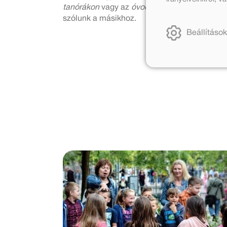
tanórákon
vagy az
óvodában, foglalkozás ala
szólunk a másikhoz.
Beállítások