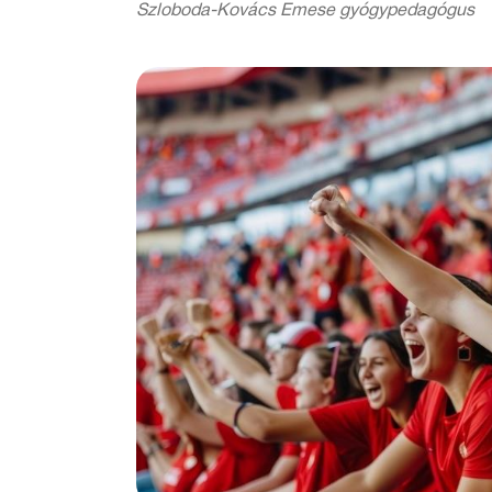
Szloboda-Kovács Emese gyógypedagógus