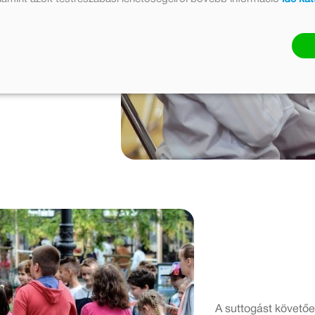
tt
is ezen a hangon
A suttogást követőe