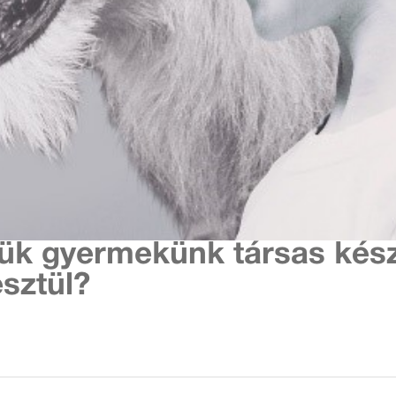
jük gyermekünk társas kés
sztül?