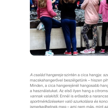
A család hangereje
szintén a cica hangja:
sz
macskahangerővel beszélgetünk – hiszen pih
Minden, a cica hangerejénél hangosabb hango
a használatukat. Az első ilyen hang a citroms
vannak valakitől
. Ennél is erősebb a naranc
sportmérkőzéseken való szurkolásra és
konc
ismerkedhetnek meg – ami nem más, mint a