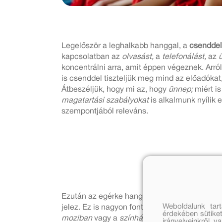
Legelőször a leghalkabb hanggal, a
csendde
kapcsolatban az
olvasást,
a
telefonálást,
az
ü
koncentrálni arra, amit éppen végeznek. Arró
is csenddel tiszteljük meg mind az előadóka
Átbeszéljük, hogy mi az, hogy
ünnep;
miért is
magatartási szabályokat
is alkalmunk nyílik
szempontjából releváns.
Ezután az egérke hangja következik: a
suttog
Weboldalunk tar
jelez. Ez is nagyon fontos hangunk; az
orvosi
érdekében sütiket
moziban
vagy a
színházban,
a
könyvtárban,
i
irányelveinkről, 