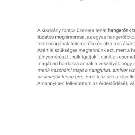
A kiadvány fontos üzenete tehát
hangerőnk t
tudatos megismerése,
az egyes hangerőfoko
fontosságának felismerése és alkalmazásán
Azért is szükséges megtennünk ezt, mert a h
túlnyomórészt „halkítgatjuk”, csitítjuk cseme
magában hordozza annak a veszélyét, hogy
merik használni majd a hangjukat, amikor vis
szükségük lenne erre
. Erről lesz szó a köve
Amennyiben felkeltettem az érdeklődését, vá