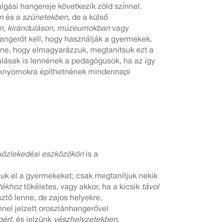
lgási hangereje következik zöld színnel.
n
és a
szünetekben,
de a külső
n, kiránduláson, múzeumokban
vagy
hangerőt kell, hogy használják a gyermekek.
nne, hogy elmagyarázzuk, megtanítsuk ezt a
álásak is lennének a pedagógusok, ha az így
knyomokra építhetnének mindennapi
özlekedési eszközökön
is a
uk el a gyermekeket; csak megtanítjuk nekik
átékhoz
tökéletes, vagy akkor, ha a kicsik
távol
ztő lenne, de zajos helyekre,
nnel jelzett oroszlánhangerővel
gért,
és jelzünk
vészhelyzetekben
.