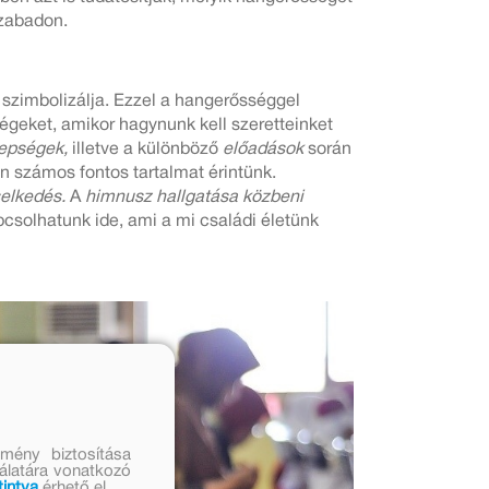
szabadon.
 szimbolizálja. Ezzel a hangerősséggel
égeket, amikor hagynunk kell szeretteinket
epségek,
illetve a különböző
előadások
során
n számos fontos tartalmat érintünk.
selkedés.
A
himnusz hallgatása közbeni
csolhatunk ide, ami a mi családi életünk
mény biztosítása
nálatára vonatkozó
tintva
érhető el.