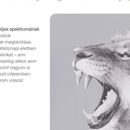
eljes spektrumának
zatok
ak megtanítása.
étköznapi életben
téinket – ami
esetleg akkor sem
zont nagyon is
tkező cikkemben.
rom vissza!