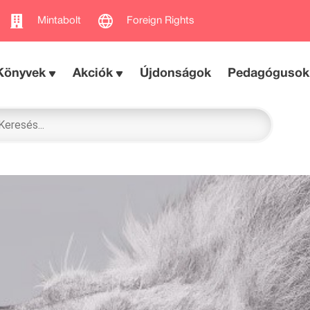
Mintabolt
Foreign Rights
Könyvek
Akciók
Újdonságok
Pedagógusok