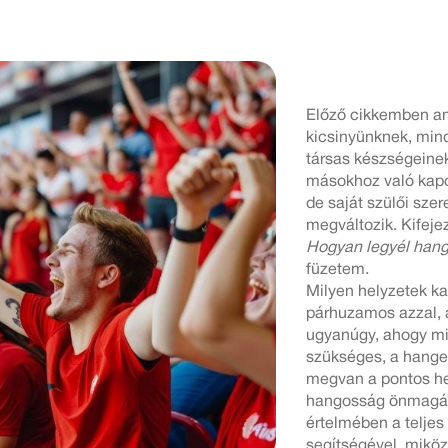
Előző cikkemben am
kicsinyünknek, mi
társas készségeinek
másokhoz való kapc
de saját szülői sz
megváltozik. Kifejez
Hogyan legyél hang
füzetem.
Milyen helyzetek ka
párhuzamos azzal, a
ugyanúgy, ahogy mi
szükséges, a hange
megvan a pontos he
hangosság önmagáb
értelmében a teljes
segítségével, miköz