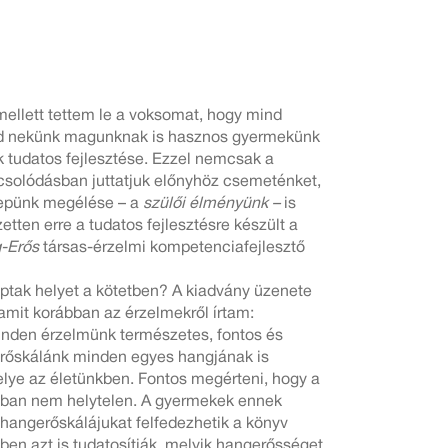
ellett tettem le a voksomat, hogy mind
nd nekünk magunknak is hasznos gyermekünk
 tudatos fejlesztése. Ezzel nemcsak a
solódásban juttatjuk előnyhöz csemeténket,
erepünk megélése – a
szülői élményünk –
is
etten erre a tudatos fejlesztésre készült a
-Erős
társas-érzelmi kompetenciafejlesztő
ptak helyet a kötetben? A kiadvány üzenete
mit korábban az érzelmekről írtam:
nden érzelmünk természetes, fontos és
rőskálánk minden egyes hangjának is
lye az életünkben. Fontos megérteni, hogy a
an nem helytelen. A gyermekek ennek
 hangerőskálájukat felfedezhetik a könyv
ben azt is tudatosítják, melyik hangerősséget