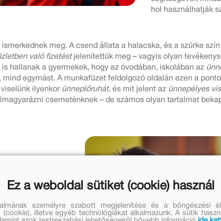
hol használhatják 
l
ismerkednek meg. A csend állata a halacska, és a szürke szín
zletben való fizetést
jelenítettük meg – vagyis olyan tevékenys
l is hallanak a gyermekek, hogy az óvodában, iskolában az
ünn
t, mind egymást. A munkafüzet feldolgozó oldalán ezen a ponto
 viselünk ilyenkor
ünneplőruhát,
és mit jelent az
ünnepélyes vi
 elmagyarázni csemeténknek – de számos olyan tartalmat bekap
Ez a weboldal sütiket (cookie) használ
ás,
amit a kék szín
talmának személyre szabott megjelenítése és a böngészési él
 rendelőben,
a
 (cookie), illetve egyéb technológiákat alkalmazunk. A sütik hasz
lletve az
iskolai
valamint azok testreszabási lehetőségeiről bővebb információ
ide kat