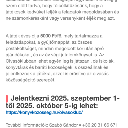
szem előtt tartva, hogy fő célkitűzésünk, hogy a
játékosok kedvüket leljék a feladatok megoldásában és
ne számonkérésként vagy versenyként éljék meg azt.
A játék éves díja
5000 Ft/fő
, mely tartalmazza a
feladatlapokat, a gyűjtőmappát, az összes
postaköltséget, minden megoldott kör után apró
ajándékokat, és az év végi jutalomkönyvet is. Az
Olvasóklubban lehet egyénileg is játszani, de iskolák,
könyvtárak és baráti közösségek is összeállnak és
jelentkeznek a játékra, ezzel is erősítve az olvasás
közösségépítő szerepét.
Jelentkezni 2025. szeptember 1-
től 2025. október 5-ig lehet:
https://konyvkozosseg.hu/olvasoklub/
További információk: Szabó Sándor ♦ +36 20 31 66 671