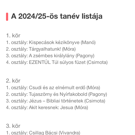
A 2024/25-ös tanév listája
1. kör
1. osztály: Kispecások kézikönyve (Manó)
2. osztály: Tárgyalhatunk! (Móra)
3. osztály: A zsémbes királylány (Pagony)
4. osztály: EZENTÚL Túl súlyos füzet (Csimota)
2. kör
1. osztály: Csudi és az elnémult erdő (Móra)
2. osztály: Tujaszörny és Nyírfakobold (Pagony)
3. osztály: Jézus – Bibliai történetek (Csimota)
4. osztály: Akit keresnek: Jesua (Móra)
3. kör
1. osztály: Csillag Bácsi (Vivandra)