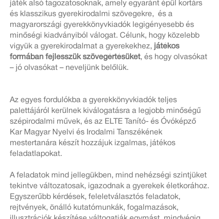
játék alsó tagozatosoknak, amely egyaránt épül kortárs
és klasszikus gyerekirodalmi szövegekre, és a
magyarországi gyerekkönyvkiadók legigényesebb és
minőségi kiadványiból válogat. Célunk, hogy közelebb
vigyük a gyerekirodalmat a gyerekekhez,
játékos
formában fejlesszük szövegértésüket
, és hogy olvasókat
– jó olvasókat – neveljünk belőlük.
Az egyes fordulókba a gyerekkönyvkiadók teljes
palettájáról kerülnek kiválogatásra a legjobb minőségű
szépirodalmi művek, és az ELTE Tanító- és Óvóképző
Kar Magyar Nyelvi és Irodalmi Tanszékének
mestertanára készít hozzájuk izgalmas, játékos
feladatlapokat.
A feladatok mind jellegükben, mind nehézségi szintjüket
tekintve változatosak, igazodnak a gyerekek életkorához.
Egyszerűbb kérdések, feleletválasztós feladatok,
rejtvények, önálló kutatómunkák, fogalmazások,
illusztrációk készítése váltogatják egymást, mindvégig