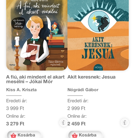
A fiú, aki mindent el akart
Akit keresnek: Jesua
mesélni – Jókai Mór
Kiss A. Kriszta
Nógrádi Gábor
Eredeti ár:
Eredeti ár:
3 999 Ft
2 999 Ft
Online ár:
Online ár:
3 279 Ft
2 459 Ft
Kosárba
Kosárba