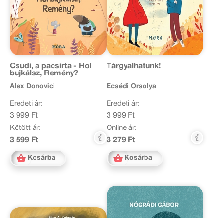
Csudi, a pacsirta - Hol
Tárgyalhatunk!
bujkálsz, Remény?
Alex Donovici
Ecsédi Orsolya
Eredeti ár:
Eredeti ár:
3 999 Ft
3 999 Ft
Kötött ár:
Online ár:
3 599 Ft
3 279 Ft
Kosárba
Kosárba