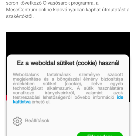
soron következő Olvasósarok programra, a
MeseCentrum online kiadványaiban kaphat útmutatást a
szakértőktől.
Ez a weboldal sütiket (cookie) használ
Weboldalunk tartalmának személyre szabott
megjelenítése és a böngészési élmény biztosítása
érdekében sütiket (cookie), illetve egyéb
technológiákat alkalmazunk. A sütik használatára
vonatkozó irányelveinkről, valamint azok
testreszabási lehetőségeiről bővebb információ
ide
kattintva
érhető el.
Beállítások