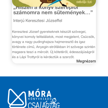
„Hiszen a könyv szereplői
számomra nem sütemények…”
Interjú Keresztesi Józseffel
Keresztesi József gyerekeknek készült szövegei,
könyvei komoly telitalálatok, most megjelent, Csücsök,
avagy a nagy pudinghajsza hajmeresztő és igaz
története című, Anyegin-strófákban írt szövege szintén
magasra teszi a mércét. Új kötetéről, édesszájúságról
és a Lápi Trottyról is kérdeztük a szerzőt.
Megnézem