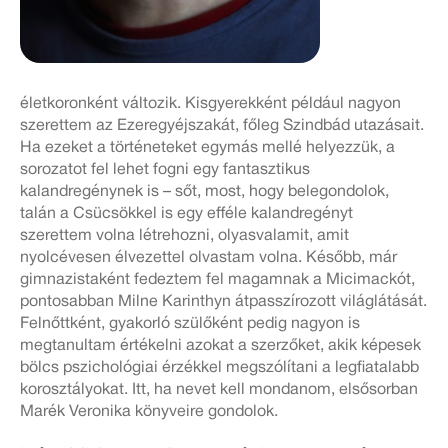
életkoronként változik. Kisgyerekként például nagyon
szerettem az Ezeregyéjszakát, főleg Szindbád utazásait.
Ha ezeket a történeteket egymás mellé helyezzük, a
sorozatot fel lehet fogni egy fantasztikus
kalandregénynek is – sőt, most, hogy belegondolok,
talán a Csücsökkel is egy efféle kalandregényt
szerettem volna létrehozni, olyasvalamit, amit
nyolcévesen élvezettel olvastam volna. Később, már
gimnazistaként fedeztem fel magamnak a Micimackót,
pontosabban Milne Karinthyn átpasszírozott világlátását.
Felnőttként, gyakorló szülőként pedig nagyon is
megtanultam értékelni azokat a szerzőket, akik képesek
bölcs pszichológiai érzékkel megszólítani a legfiatalabb
korosztályokat. Itt, ha nevet kell mondanom, elsősorban
Marék Veronika könyveire gondolok.