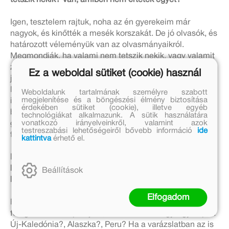
Igen, tesztelem rajtuk, noha az én gyerekeim már
nagyok, és kinőtték a mesék korszakát. De jó olvasók, és
határozott véleményük van az olvasmányaikról.
Megmondják, ha valami nem tetszik nekik, vagy valamit
zavarónak találnak, habár szerencsére azt még sosem
Ez a weboldal sütiket (cookie) használ
javasolták, hogy inkább hagyjam a fenébe az egészet.
Másfajta együttműködés mindamellett előfordult: annak
Weboldalunk tartalmának személyre szabott
megjelenítése és a böngészési élmény biztosítása
idején elkértem Rozi lányom egyik gyerekkori versét, és
érdekében sütiket (cookie), illetve egyéb
betettem a Mit eszik a micsoda? című
technológiákat alkalmazunk. A sütik használatára
vonatkozó irányelveinkről, valamint azok
gyerekverskötetbe, természetesen a szerző nevének a
testreszabási lehetőségeiről bővebb információ
ide
feltüntetésével. Oda illett, és kész.
kattintva
érhető el.
Ha egy aranyhal fölajánlaná, hogy teljesíti három
kívánságodat, de bármit kapsz, csak egy napig tart, mit
Beállítások
kívánnál?
Elfogadom
Ritkán szoktam utazni, úgyhogy valószínűleg ráböknék a
földgömb három pontjára, és ott töltenék egy-egy napot.
Új-Kaledónia?, Alaszka?, Peru? Ha a varázslatban az is