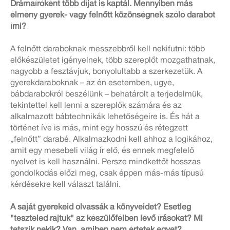
Drámaíróként több díjat is kaptál. Mennyiben más
élmény gyerek- vagy felnőtt közönségnek szóló darabot
írni?
A felnőtt daraboknak messzebbről kell nekifutni: több
előkészületet igényelnek, több szereplőt mozgathatnak,
nagyobb a fesztávjuk, bonyolultabb a szerkezetük. A
gyerekdaraboknak – az én esetemben, ugye,
bábdarabokról beszélünk – behatárolt a terjedelmük,
tekintettel kell lenni a szereplők számára és az
alkalmazott bábtechnikák lehetőségeire is. És hát a
történet íve is más, mint egy hosszú és rétegzett
„felnőtt” darabé. Alkalmazkodni kell ahhoz a logikához,
amit egy mesebeli világ ír elő, és ennek megfelelő
nyelvet is kell használni. Persze mindkettőt hosszas
gondolkodás előzi meg, csak éppen más-más típusú
kérdésekre kell választ találni.
A saját gyerekeid olvassák a könyveidet? Esetleg
"teszteled rajtuk" az készülőfélben lévő írásokat? Mi
tetszik nekik? Van, amiben nem értetek egyet?