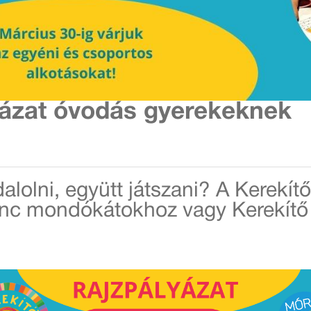
yázat óvodás gyerekeknek
lolni, együtt játszani? A Kerekít
dvenc mondókátokhoz vagy Kerekí