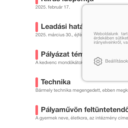
2025. február 17.
Leadási határidő
Weboldalunk tar
2025. március 30., éjfél
érdekében sütiket
irányelveinkről, 
Pályázat témaköre
Beállítások
A kedvenc mondókátok vagy a kedvenc mesé
Technika
Bármely technika megengedett, ebben megköt
Pályaművön feltüntetend
A gyermek neve, életkora, az intézmény cím