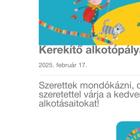
Kerekítő alkotópál
2025. február 17.
Szerettek mondókázni, da
szeretettel várja a ke
alkotásaitokat!