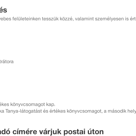
és
ebes felületeinken tesszük közzé, valamint személyesen is érte
trátora
rtékes könyvcsomagot kap.
óka Tanya-látogatást és értékes könyvcsomagot, a második hel
adó címére várjuk postai úton