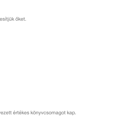
sítjük őket.
yezett értékes könyvcsomagot kap.