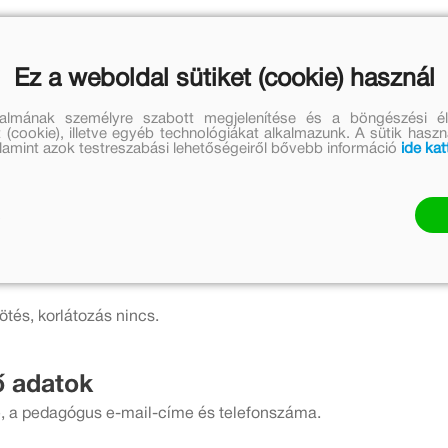
Ez a weboldal sütiket (cookie) használ
talmának személyre szabott megjelenítése és a böngészési él
 (cookie), illetve egyéb technológiákat alkalmazunk. A sütik hasz
valamint azok testreszabási lehetőségeiről bővebb információ
ide kat
tek Kerekítő manóval.
és, korlátozás nincs.
ő adatok
e, a pedagógus e-mail-címe és telefonszáma.