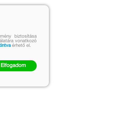
mény biztosítása
nálatára vonatkozó
tintva
érhető el.
Elfogadom