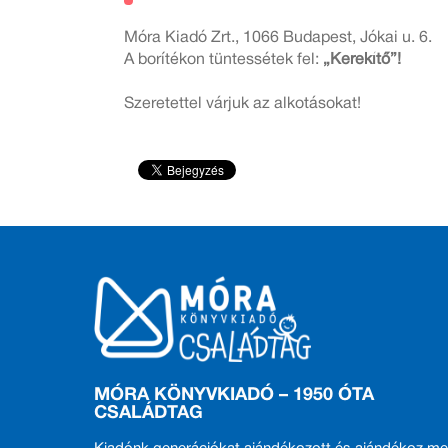
Móra Kiadó Zrt., 1066 Budapest, Jókai u. 6.
A borítékon tüntessétek fel:
„Kerekítő”!
Szeretettel várjuk az alkotásokat!
MÓRA KÖNYVKIADÓ – 1950 ÓTA
CSALÁDTAG