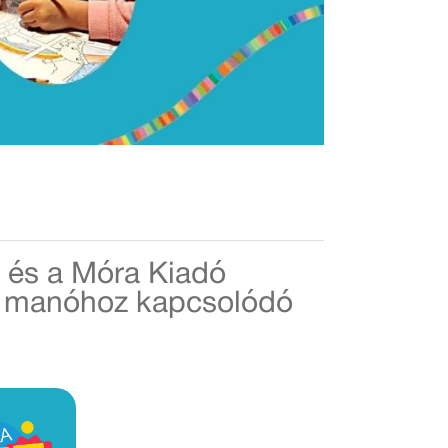
ő és a Móra Kiadó
tő manóhoz kapcsolódó