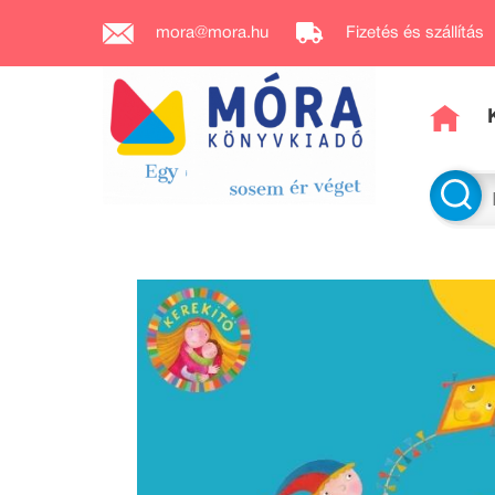
mora@mora.hu
Fizetés és szállítás