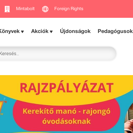
Mintabolt
Foreign Rights
Könyvek
Akciók
Újdonságok
Pedagógusok