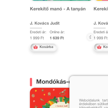
Kerekítő manó - A tanyán
Kerek
J. Kovács Judit
J. Ková
Eredeti ár:
Online ár:
Eredeti á
1 999 Ft
1 639 Ft
1 999 Ft
Kosárba
Ko
Mondókás-dalos könyve
Weboldalunk tar
érdekében sütiket
irányelveinkről, 