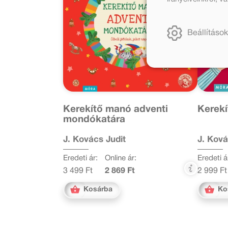
Beállítások
Kerekítő manó adventi
Kerekí
mondókatára
J. Kovács Judit
J. Ková
Eredeti ár:
Online ár:
Eredeti á
3 499 Ft
2 869 Ft
2 999 Ft
Kosárba
Ko