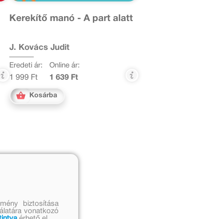
Kerekítő manó - A part alatt
J. Kovács Judit
Eredeti ár:
Online ár:
1 999 Ft
1 639 Ft
Kosárba
mény biztosítása
nálatára vonatkozó
tintva
érhető el.