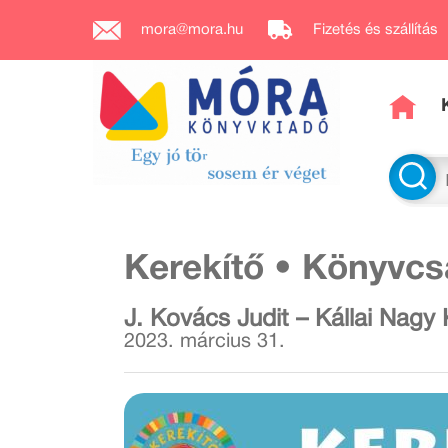
mora@mora.hu
Fizetés és szállítás
Kerekítő • Könyvcs
J. Kovács Judit – Kállai Nagy 
2023. március 31.