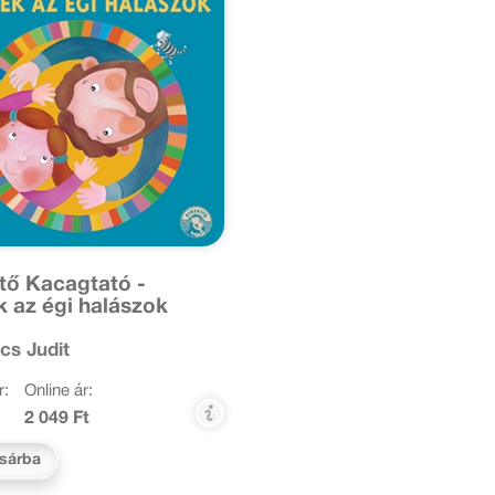
tő Kacagtató -
 az égi halászok
cs Judit
r:
Online ár:
2 049 Ft
sárba