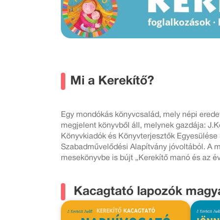
Mi a Kerekítő?
Egy mondókás könyvcsalád, mely népi eredetű
megjelent könyvből áll, melynek gazdája: J.
Könyvkiadók és Könyvterjesztők Egyesülése 
Szabadművelődési Alapítvány jóvoltából. A m
mesekönyvbe is bújt „Kerekítő manó és az év
Kacagtató lapozók magyar