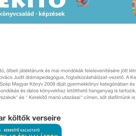
, ölbeli játéktárunk és mai mondókák felelevenítésére jött lé
Kovács Judit drámapedagógus, foglalkozáshálózat-vezető. A K
Szép Magyar Könyv 2009 díját gyermekkönyv kategóriában és kü
ondókás és dalos könyvekhez letölthető hanganyag is tartozik
szakok" és " Kerekítő manó utazásai" címen, sőt diafilmünk is
 költők verseire