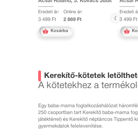
Acsai Roland, J. Kovács Judit
Acsai R
Eredeti ár:
Online ár:
Eredeti á
3 499 Ft
2 869 Ft
3 499 Ft
Kosárba
Ko
Kerekítő-kötetek letölth
A kötetekhez a termékol
Egy baba-mama foglalkozáshálózat háromféle 
250 csoportban tart Kerekítő baba-mama fogl
játéktérrel) és Kerekítő néptáncos Tippentő 
gyermekdalok felelevenítése.