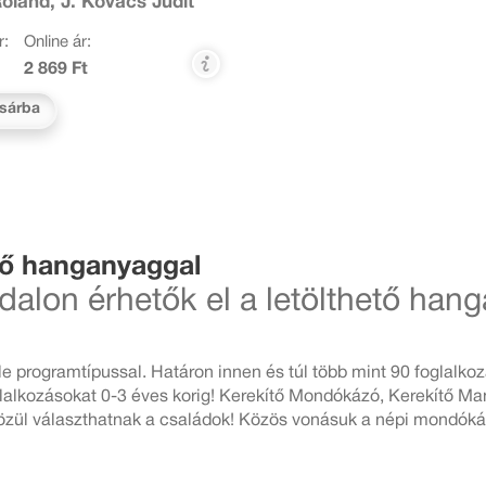
oland, J. Kovács Judit
r:
Online ár:
2 869 Ft
sárba
ető hanganyaggal
dalon érhetők el a letölthető han
programtípussal. Határon innen és túl több mint 90 foglalkoz
alkozásokat 0-3 éves korig! Kerekítő Mondókázó, Kerekítő Ma
közül választhatnak a családok! Közös vonásuk a népi mondókák