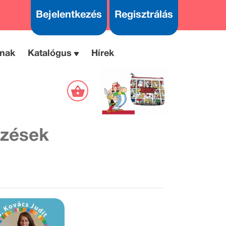
Bejelentkezés
Regisztrálás
nak
Katalógus
Hírek
pzések