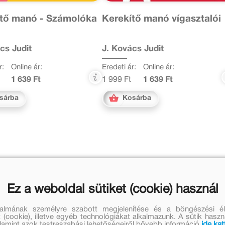
ítő manó - Számolóka
Kerekítő manó vígasztalói
cs Judit
J. Kovács Judit
r:
Online ár:
Eredeti ár:
Online ár:
1 639 Ft
1 999 Ft
1 639 Ft
sárba
Kosárba
k
Ez a weboldal sütiket (cookie) használ
talmának személyre szabott megjelenítése és a böngészési él
 (cookie), illetve egyéb technológiákat alkalmazunk. A sütik hasz
valamint azok testreszabási lehetőségeiről bővebb információ
ide kat