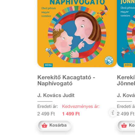
Kerekítő Kacagtató -
Kerekí
Naphívogató
Jönnek
J. Kovács Judit
J. Ková
Eredeti ár:
Kedvezményes ár:
Eredeti á
2 499 Ft
1 499 Ft
2 499 Ft
Kosárba
Ko