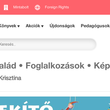
Mintabolt
Foreign Rights
Könyvek
Akciók
Újdonságok
Pedagógusok
alád • Foglalkozások • Ké
Krisztina