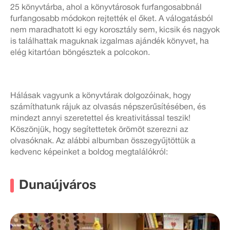
25 könyvtárba, ahol a könyvtárosok furfangosabbnál
furfangosabb módokon rejtették el őket. A válogatásból
nem maradhatott ki egy korosztály sem, kicsik és nagyok
is találhattak maguknak izgalmas ajándék könyvet, ha
elég kitartóan böngésztek a polcokon.
Hálásak vagyunk a könyvtárak dolgozóinak, hogy
számíthatunk rájuk az olvasás népszerűsítésében, és
mindezt annyi szeretettel és kreativitással teszik!
Köszönjük, hogy segítettetek örömöt szerezni az
olvasóknak. Az alábbi albumban összegyűjtöttük a
kedvenc képeinket a boldog megtalálókról:
Dunaújváros