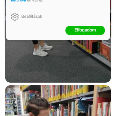
kattintva
érhető el.
Beállítások
Elfogadom