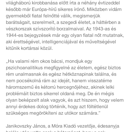
világháború kirobbanása előtt írta a néhány évtizeddel
később már Európa-hírű sikeres írónő. Miközben vidám
gyermekből fiatal felnőtté válik, megismerjük
barátságait, szerelmeit, a szegedi életet, a háttérben a
vészkorszak szívszorító borzalmaival. Az 1943-as és
1944-es bejegyzések már egy olyan fiatal nőt mutatnak,
aki érettségével, intelligenciájával és műveltségével
kitűnik kortársai közül.
„Ha valami rém okos bácsi, mondjuk egy
pszichoanalitikus megfigyelné az életem, egész biztos
rém unalmasnak és egész hétköznapinak találna, és
nem pocsékolná rám az idejét, hanem visszatérne
háromszemű és kétorrú hercegnőjéhez, akinek lelki
problémáit biztos sikerrel oldaná meg. De én mégis
olyan beképzelt alak vagyok, és azt hiszem, hogy velem
annyi érdekes dolog történik, hogy azt föltétlenül
szükséges megörökíteni az utókor számára.”
Janikovszky János, a Móra Kiadó vezetője, édesanyja