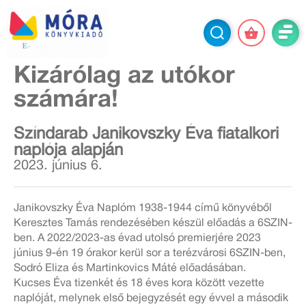
Kizárólag az utókor
számára!
Színdarab Janikovszky Éva fiatalkori
naplója alapján
2023. június 6.
Janikovszky Éva Naplóm 1938-1944 című könyvéből
Keresztes Tamás rendezésében készül előadás a 6SZIN-
ben. A 2022/2023-as évad utolsó premierjére 2023
június 9-én 19 órakor kerül sor a terézvárosi 6SZIN-ben,
Sodró Eliza és Martinkovics Máté előadásában.
Kucses Éva tizenkét és 18 éves kora között vezette
naplóját, melynek első bejegyzését egy évvel a második