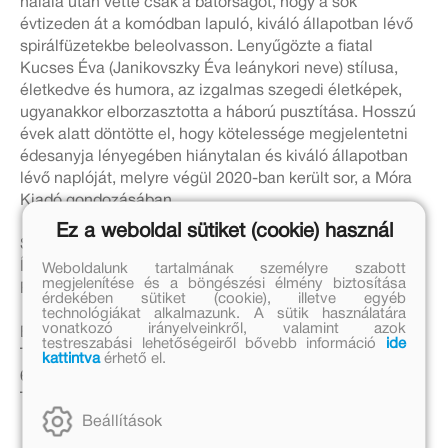
halála után vette csak a bátorságot, hogy a sok
évtizeden át a komódban lapuló, kiváló állapotban lévő
spirálfüzetekbe beleolvasson. Lenyűgözte a fiatal
Kucses Éva (Janikovszky Éva leánykori neve) stílusa,
életkedve és humora, az izgalmas szegedi életképek,
ugyanakkor elborzasztotta a háború pusztítása. Hosszú
évek alatt döntötte el, hogy kötelessége megjelentetni
édesanyja lényegében hiánytalan és kiváló állapotban
lévő naplóját, melyre végül 2020-ban került sor, a Móra
Kiadó gondozásában.
Ez a weboldal sütiket (cookie) használ
Szereplők: Sodró Eliza és Martinkovics Máté
Írta: Bíró Bence
Weboldalunk tartalmának személyre szabott
megjelenítése és a böngészési élmény biztosítása
Rendező: Keresztes Tamás
érdekében sütiket (cookie), illetve egyéb
technológiákat alkalmazunk. A sütik használatára
vonatkozó irányelveinkről, valamint azok
Bemutató: június 9, 19 óra
testreszabási lehetőségeiről bővebb információ
ide
További előadások: június 10, július 9
kattintva
érhető el.
6SZIN (1066 Budapest Jókai utca 6)
További információk
itt
Beállítások