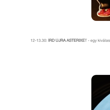
12-13.30:
ÍRD ÚJRA ASTERIXE
T - egy kivála