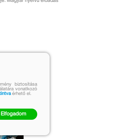
ője. Magyar nyelvű előadás
mény biztosítása
nálatára vonatkozó
tintva
érhető el.
Elfogadom