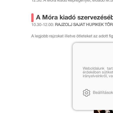
12.30: A Móra kiadó képregényei, előadó M.S
A Móra kiadó szervezéséb
10.30-12.00:
RAJZOLJ SAJÁT HUPIKÉK TÖR
A legjobb rajzokat illetve ötleteket az adott
Weboldalunk tar
érdekében sütiket
irányelveinkről, 
Beállítások