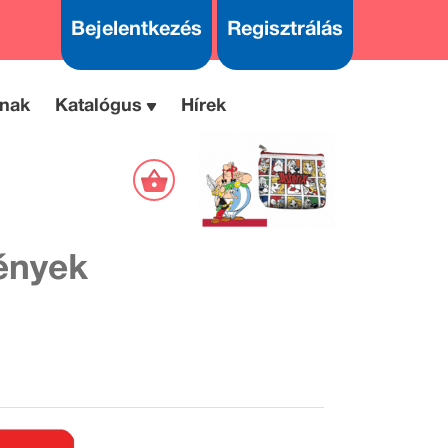
Bejelentkezés
Regisztrálás
nak
Katalógus
Hírek
ények