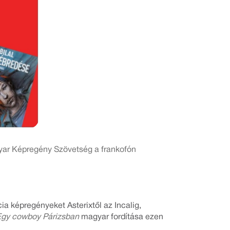
yar Képregény Szövetség a frankofón
a képregényeket Asterixtől az Incalig,
Egy cowboy Párizsban
magyar fordítása ezen