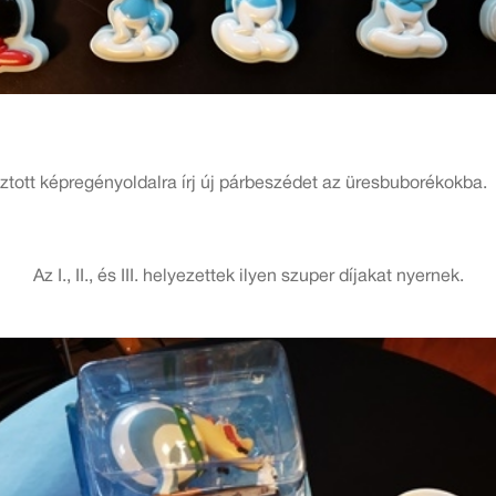
sztott képregényoldalra írj új párbeszédet az üresbuborékokba.
Az I., II., és III. helyezettek ilyen szuper díjakat nyernek.