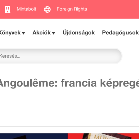
Mintabolt
Foreign Rights
Könyvek
Akciók
Újdonságok
Pedagógusok
Angoulême: francia képreg