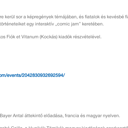
e kerül sor a képregények témájában, és fiatalok és kevésbé f
örténeteiket egy interaktív „comic jam” keretében.
os Fiók et Vitanum (Kockás) kiadók részvételével.
com/events/2042830932692594/
Bayer Antal áttekintő előadása, francia és magyar nyelven.