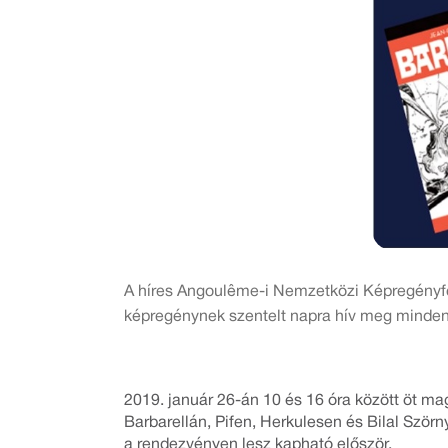
A híres Angoulême-i Nemzetközi Képregényfe
képregénynek szentelt napra hív meg minden
2019. január 26-án 10 és 16 óra között öt ma
Barbarellán, Pifen, Herkulesen és Bilal Szörn
a rendezvényen lesz kapható először.