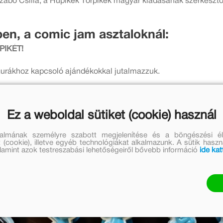
zabó Csilla, a Hupikék Törpikék magyar kiadásának szerkeszt
en, a comic jam asztaloknál:
PIKÉT!
 figurákhoz kapcsoló ajándékokkal jutalmazzuk.
Ez a weboldal sütiket (cookie) használ
talmának személyre szabott megjelenítése és a böngészési él
 (cookie), illetve egyéb technológiákat alkalmazunk. A sütik hasz
valamint azok testreszabási lehetőségeiről bővebb információ
ide kat