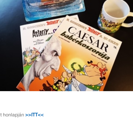
et honlapján
>>ITT<<