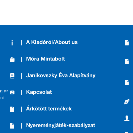
A Kiadóról/About us
Móra Mintabolt
Janikovszky Éva Alapítvány
g az
Kapcsolat
ni
Árkötött termékek
Nyereményjáték-szabályzat