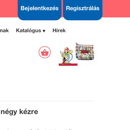
Bejelentkezés
Regisztrálás
nak
Katalógus
Hírek
 négy kézre