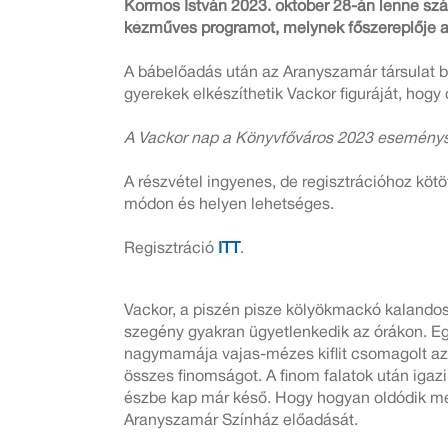
Kormos István 2023. október 28-án lenne szá
kézműves programot, melynek főszereplője az 
A bábelőadás után az Aranyszamár társulat b
gyerekek elkészíthetik Vackor figuráját, hogy 
A Vackor nap a Könyvfőváros 2023 eseménys
A részvétel ingyenes, de regisztrációhoz köt
módon és helyen lehetséges.
Regisztráció
ITT
.
Vackor, a piszén pisze kölyökmackó kalandos 
szegény gyakran ügyetlenkedik az órákon. Eg
nagymamája vajas-mézes kiflit csomagolt az u
összes finomságot. A finom falatok után iga
észbe kap már késő. Hogy hogyan oldódik me
Aranyszamár Színház előadását.