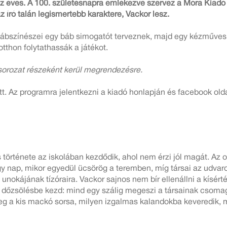
z éves. A 100. születésnapra emlékezve szervez a Móra Kiadó 
író talán legismertebb karaktere, Vackor lesz.
ábszínészei egy báb simogatót terveznek, majd egy kézműves f
otthon folytathassák a játékot.
orozat részeként kerül megrendezésre.
ött. Az programra jelentkezni a kiadó honlapján és facebook ol
története az iskolában kezdődik, ahol nem érzi jól magát. Az o
y nap, mikor egyedül ücsörög a teremben, míg társai az udvaro
nokájának tízóraira. Vackor sajnos nem bír ellenállni a kísért
zi dőzsölésbe kezd: mind egy szálig megeszi a társainak csoma
g a kis mackó sorsa, milyen izgalmas kalandokba keveredik, 