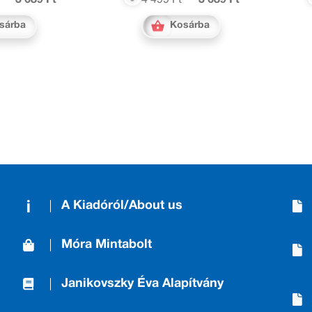
3 689 Ft
4 499 Ft
3 689 Ft
sárba
Kosárba
A Kiadóról/About us
Móra Mintabolt
Janikovszky Éva Alapítvány