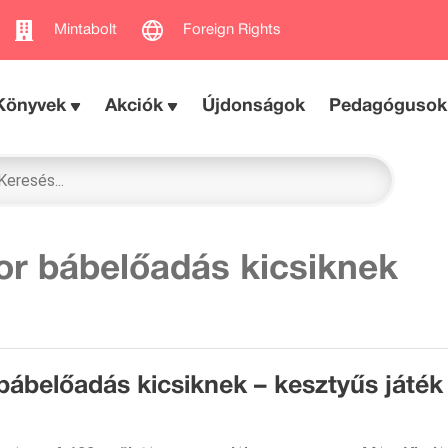
Mintabolt
Foreign Rights
Könyvek
Akciók
Újdonságok
Pedagógusok
or bábelőadás kicsiknek
bábelőadás kicsiknek – kesztyűs játék