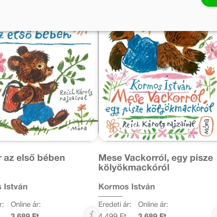
 az első bében
Mese Vackorról, egy pisze
kölyökmackóról
 István
Kormos István
r:
Online ár:
Eredeti ár:
Online ár: