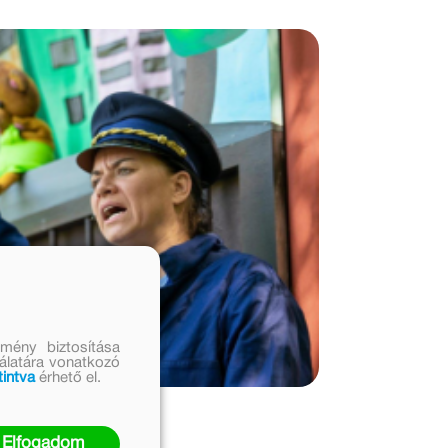
mény biztosítása
nálatára vonatkozó
tintva
érhető el.
Elfogadom