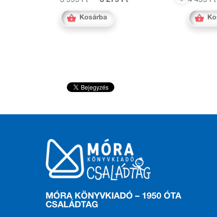
3 999 Ft
3 279 Ft
4 499 Ft
Kosárba
Ko
MÓRA KÖNYVKIADÓ – 1950 ÓTA
CSALÁDTAG