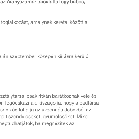
az Aranyszamár társulattal egy bábos,
oglalkozást, amelynek keretei között a
dalán szeptember közepén kiírásra kerülő
sztálytársai csak ritkán barátkoznak vele és
n fogócskáznak, kiszagolja, hogy a padtársa
ésnek és fölfalja az uzsonnás dobozból az
golt szendvicseket, gyümölcsöket. Mikor
megtudhatjátok, ha megnézitek az