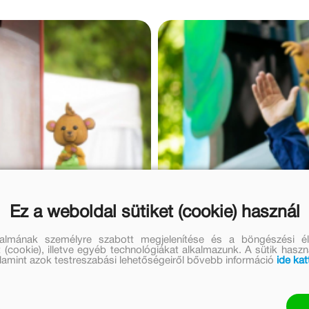
Ez a weboldal sütiket (cookie) használ
talmának személyre szabott megjelenítése és a böngészési él
 (cookie), illetve egyéb technológiákat alkalmazunk. A sütik hasz
valamint azok testreszabási lehetőségeiről bővebb információ
ide kat