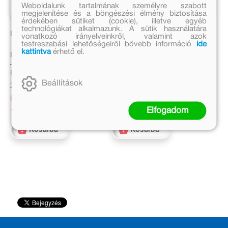
Weboldalunk tartalmának személyre szabott
megjelenítése és a böngészési élmény biztosítása
érdekében sütiket (cookie), illetve egyéb
technológiákat alkalmazunk. A sütik használatára
Kósza varjak
Óperencián innen,
vonatkozó irányelveinkről, valamint azok
Óperencián túl
testreszabási lehetőségeiről bővebb információ
ide
kattintva
érhető el.
Nemes Nagy Ágnes
Lengyel Balázs
Eredeti ár:
Eredeti ár:
Beállítások
2 499 Ft
2 499 Ft
Kedvezményes ár:
Kedvezményes ár:
Elfogadom
1 300 Ft
1 000 Ft
Kosárba
Kosárba