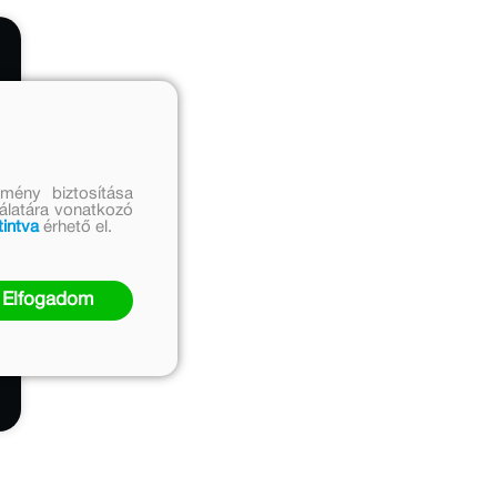
mény biztosítása
nálatára vonatkozó
tintva
érhető el.
Elfogadom