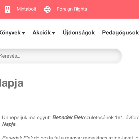
Mintabolt
Foreign Rights
Könyvek
Akciók
Újdonságok
Pedagógusok
apja
Ünnepeljük ma együtt
Benedek Elek
születésének 161. évfor
Napja
.
Benedek Elek
dolgozta fel a magyar mesekincs színe-javát, o