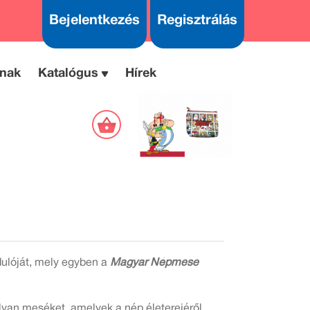
Bejelentkezés
Regisztrálás
nak
Katalógus
Hírek
dulóját, mely egyben a
Magyar Népmese
lyan meséket, amelyek a nép életerejéről,