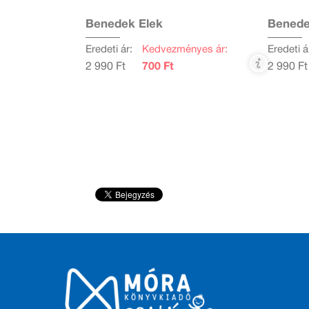
Benedek Elek
Benede
Eredeti ár:
Kedvezményes ár:
Eredeti á
2 990 Ft
700 Ft
2 990 Ft