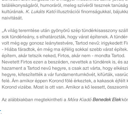
találékonyságáról, humoráról, meleg szívéről tesznek tanúsá
kultúrának.
K. Lukáts Kató
illusztrációi finomságukkal, bájuk
naivitását.
„A világ teremtése után gyönyörű szép tündérkisasszony szállott
sok tündérleány, s elhatározták, hogy várat építenek. A tündér
volt még egy gonosz leánytestvére, Tartod nevű: irigykedett Fi
- Hiába fáradtok, én még ma éjfélig sokkal szebb várat épít
építem, akár tetszik neked, Firtos, akár nem - mondta Tartod.
Nevetett Firtos ezen a beszéden, nevettek a tündérek is, és 
hazament a Tartod nevű hegyre, s csak azt várta, hogy elkészül
hegyre, kifeszítették a vár fundamentumkövét, kifúrták, vasrúd
felé. Ám amikor éppen Korond fölé érkeztek, a kakasok éjfélt k
Korond vizébe. Most is ott van. Amikor a kő leesett, összeomlo
Az alábbiakban megtekintheti a
Móra Kiadó
Benedek Elek
kön
T
.