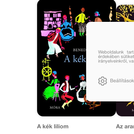
Weboldalunk tar
érdekében sütiket
irányelveinkről, 
Beállítások
A kék liliom
Az ara