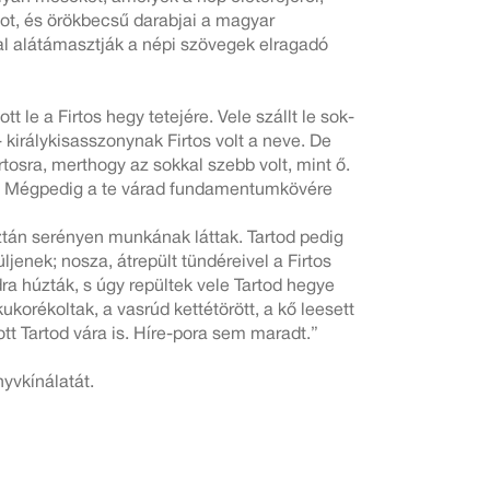
got, és örökbecsű darabjai a magyar
kal alátámasztják a népi szövegek elragadó
 le a Firtos hegy tetejére. Vele szállt le sok-
- királykisasszonynak Firtos volt a neve. De
rtosra, merthogy az sokkal szebb volt, mint ő.
ek. Mégpedig a te várad fundamentumkövére
aztán serényen munkának láttak. Tartod pedig
jenek; nosza, átrepült tündéreivel a Firtos
ra húzták, s úgy repültek vele Tartod hegye
ukorékoltak, a vasrúd kettétörött, a kő leesett
tt Tartod vára is. Híre-pora sem maradt.”
yvkínálatát.