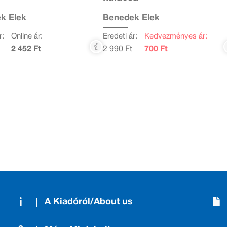
k Elek
Benedek Elek
r:
Online ár:
Eredeti ár:
Kedvezményes ár:
2 452 Ft
2 990 Ft
700 Ft
A Kiadóról/About us