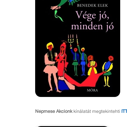
Népmese Akciónk
kínálatát megtekintehti
IT