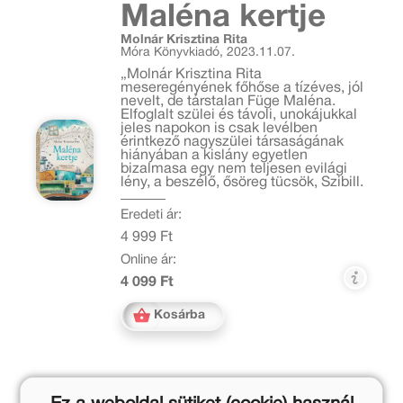
Maléna kertje
Molnár Krisztina Rita
Móra Könyvkiadó, 2023.11.07.
„Molnár Krisztina Rita
meseregényének főhőse a tízéves, jól
nevelt, de társtalan Füge Maléna.
Elfoglalt szülei és távoli, unokájukkal
jeles napokon is csak levélben
érintkező nagyszülei társaságának
hiányában a kislány egyetlen
bizalmasa egy nem teljesen evilági
lény, a beszélő, ősöreg tücsök, Szibill.
Eredeti ár:
4 999 Ft
Online ár:
4 099 Ft
Kosárba