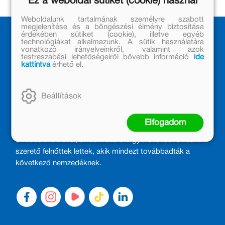
Ez a weboldal sütiket (cookie) használ
Weboldalunk tartalmának személyre szabott
megjelenítése és a böngészési élmény biztosítása
érdekében sütiket (cookie), illetve egyéb
technológiákat alkalmazunk. A sütik használatára
vonatkozó irányelveinkről, valamint azok
testreszabási lehetőségeiről bővebb információ
ide
kattintva
érhető el.
Beállítások
MÓRA KÖNYVKIADÓ – 1950 ÓTA
CSALÁDTAG
Elfogadom
Kiadónk generációkat ajándékozott és ajándékoz meg az
olvasás örömével, olvasni szerető gyerekekből olvasni
szerető felnőttek lettek, akik mindezt továbbadták a
következő nemzedéknek.