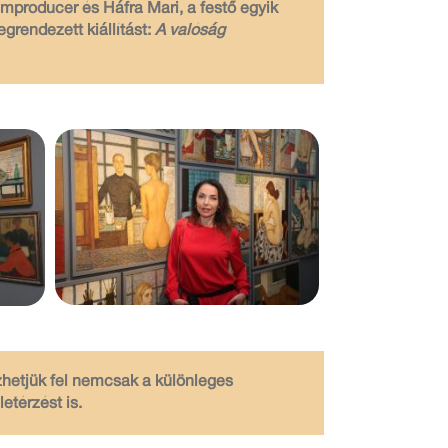
mproducer és Háfra Mari, a festő egyik
rendezett kiállítást:
A valóság
zhetjük fel nemcsak a különleges
etérzést is.