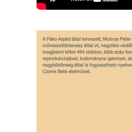
A Fákó Árpád által tervezett, Molnos Péter
művészettörténész által írt, négyféle védő
megjelent kötet 464 oldalon, több száz fe
reprodukciójával,
tudományos igénnyel, d
nagyközönség által is fogyasztható nyelve
Czene Béla életművét.