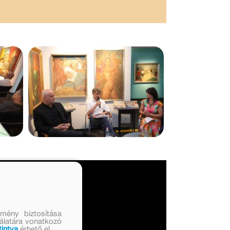
mény biztosítása
nálatára vonatkozó
tintva
érhető el.