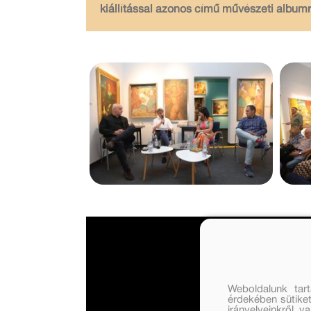
kiállítással azonos című művészeti albumr
Weboldalunk tar
érdekében sütiket
irányelveinkről, 