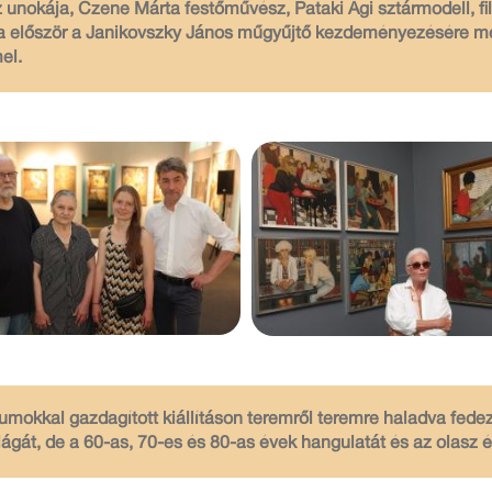
unokája, Czene Márta festőművész, Pataki Ági sztármodell, fil
ta először a Janikovszky János műgyűjtő kezdeményezésére meg
el.
mokkal gazdagított kiállításon teremről teremre haladva fede
gát, de a 60-as, 70-es és 80-as évek hangulatát és az olasz él