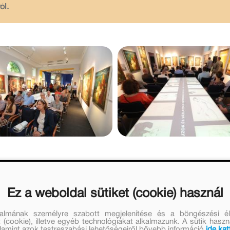
ól.
Ez a weboldal sütiket (cookie) használ
talmának személyre szabott megjelenítése és a böngészési él
 (cookie), illetve egyéb technológiákat alkalmazunk. A sütik hasz
valamint azok testreszabási lehetőségeiről bővebb információ
ide kat