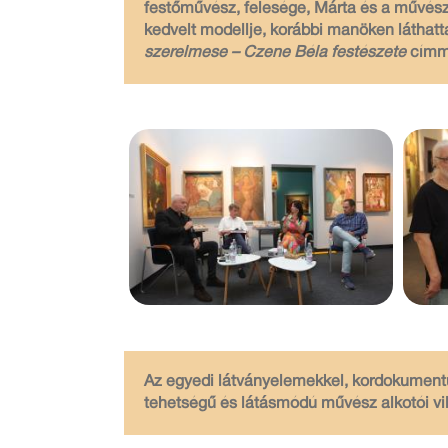
festőművész, felesége, Márta és a művész 
kedvelt modellje, korábbi manöken láthat
szerelmese – Czene Béla festészete
címm
Az egyedi látványelemekkel, kordokumentu
tehetségű és látásmódú művész alkotói vilá