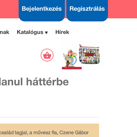
Bejelentkezés
Regisztrálás
nak
Katalógus
Hírek
lanul háttérbe
 család tagjai, a művész fia, Czene Gábor