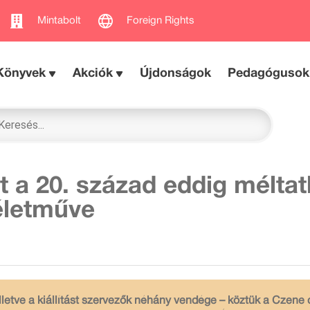
Mintabolt
Foreign Rights
Könyvek
Akciók
Újdonságok
Pedagógusok
t a 20. század eddig méltat
 életműve
 illetve a kiállítást szervezők néhány vendége – köztük a Czene