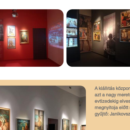
A kiállítás közpo
azt a nagy méret
évtizedekig elvesz
megnyitója előtt 
gyűjtő: Janikovs