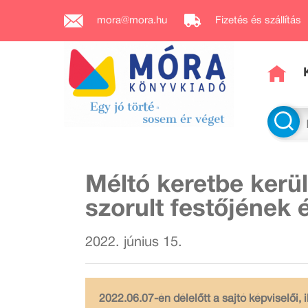
mora@mora.hu
Fizetés és szállítás
Méltó keretbe kerül
szorult festőjének
2022. június 15.
2022.06.07-én délelőtt a sajtó képviselői,