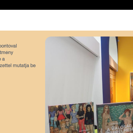
borítóval
stmény
e a
zettel mutatja be