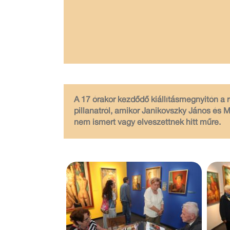
A 17 órakor kezdődő kiállításmegnyitón a r
pillanatról, amikor Janikovszky János és
nem ismert vagy elveszettnek hitt műre.