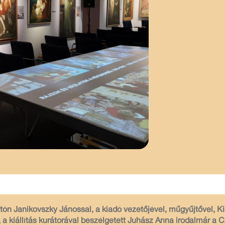
tón Janikovszky Jánossal, a kiadó vezetőjével, műgyűjtővel, K
 a kiállítás kurátorával beszélgetett Juhász Anna irodalmár a 