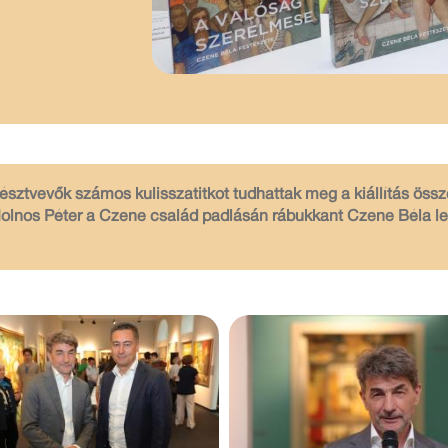
észtvevők számos kulisszatitkot tudhattak meg a kiállítás össze
 Molnos Péter a Czene család padlásán rábukkant Czene Béla 