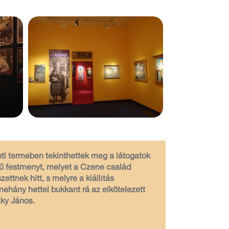
nti termében tekinthették meg a látogatók
ű festményt, melyet a Czene család
ettnek hitt, s melyre a kiállítás
néhány héttel bukkant rá az elkötelezett
zky János.