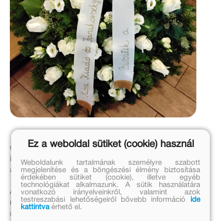
Ez a weboldal sütiket (cookie) használ
Gazdag életműve – több száz könyv illusztrációja,
ikonikus mesefigurák, melyek generációkon át kísérték
Weboldalunk tartalmának személyre szabott
megjelenítése és a böngészési élmény biztosítása
az olvasókat – örök nyomot hagy szívünkben.
érdekében sütiket (cookie), illetve egyéb
technológiákat alkalmazunk. A sütik használatára
A Móra Könyvkiadó nevében kifejezzük őszinte
vonatkozó irányelveinkről, valamint azok
testreszabási lehetőségeiről bővebb információ
ide
részvétünket családjának, barátainak és mindazoknak,
kattintva
érhető el.
akik számára művészete élményt és értéket jelentett.