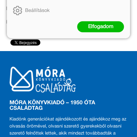
Nyugodjon békében!
Beállítások
Fotó: Czimbal Gyula / MTI
Elfogadom
MÓRA KÖNYVKIADÓ – 1950 ÓTA
CSALÁDTAG
Kiadónk generációkat ajándékozott és ajándékoz meg az
olvasás örömével, olvasni szerető gyerekekből olvasni
szerető felnőttek lettek, akik mindezt továbbadták a