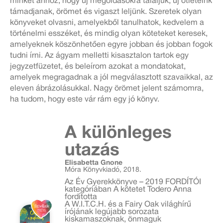
minket ahhoz, hogy új megoldásokra találjuk, új ötleteink
támadjanak, örömet és vigaszt leljünk. Szeretek olyan
könyveket olvasni, amelyekből tanulhatok, kedvelem a
történelmi esszéket, és mindig olyan köteteket keresek,
amelyeknek köszönhetően egyre jobban és jobban fogok
tudni írni. Az ágyam melletti kisasztalon tartok egy
jegyzetfüzetet, és beleírom azokat a mondatokat,
amelyek megragadnak a jól megválasztott szavaikkal, az
eleven ábrázolásukkal. Nagy örömet jelent számomra,
ha tudom, hogy este vár rám egy jó könyv.
A különleges
utazás
Elisabetta Gnone
Móra Könyvkiadó, 2018.
Az Év Gyerekkönyve – 2019 FORDÍTÓI
kategóriában A kötetet Todero Anna
fordította
A W.I.T.C.H. és a Fairy Oak világhírű
írójának legújabb sorozata
kiskamaszoknak, önmaguk