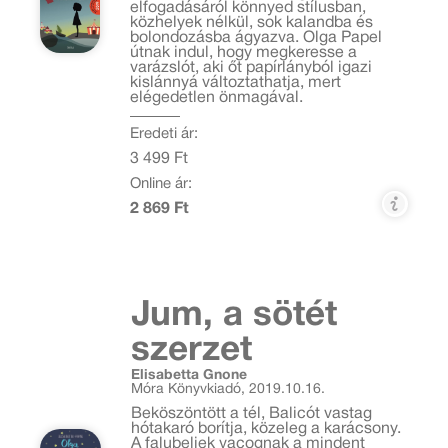
elfogadásáról könnyed stílusban,
közhelyek nélkül, sok kalandba és
bolondozásba ágyazva. Olga Papel
útnak indul, hogy megkeresse a
varázslót, aki őt papírlányból igazi
kislánnyá változtathatja, mert
elégedetlen önmagával.
Eredeti ár:
3 499 Ft
Online ár:
2 869 Ft
Jum, a sötét
szerzet
Elisabetta Gnone
Móra Könyvkiadó, 2019.10.16.
Beköszöntött a tél, Balicót vastag
hótakaró borítja, közeleg a karácsony.
A falubeliek vacognak a mindent