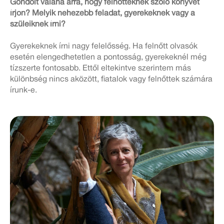
Gondolt valaha arra, hogy felnőtteknek szóló könyvet
írjon? Melyik nehezebb feladat, gyerekeknek vagy a
szüleiknek írni?
Gyerekeknek írni nagy felelősség. Ha felnőtt olvasók
esetén elengedhetetlen a pontosság, gyerekeknél még
tízszerte fontosabb. Ettől eltekintve szerintem más
különbség nincs aközött, fiatalok vagy felnőttek számára
írunk-e.