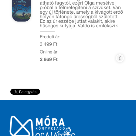
átható fagytól, ezért Olga meséivel
próbálja felmelegíteni a szívüket. Van
egy új története, amely a kivágott erdő
helyén tátongó ürességből született.
Ez az űr eszébe juttat valakit, akire
hűséges kutyája, Valdo is emlékszik.
Eredeti ár:
3 499 Ft
Online ár:
2 869 Ft