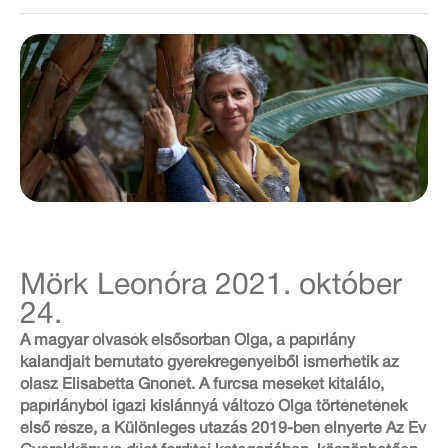
Mörk Leonóra 2021. október
24.
A magyar olvasók elsősorban Olga, a papírlány
kalandjait bemutató gyerekregényeiből ismerhetik az
olasz Elisabetta Gnonét. A furcsa meséket kitaláló,
papírlányból igazi kislánnyá változó Olga történetének
első része, a Különleges utazás 2019-ben elnyerte Az Év