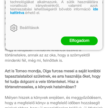
technológiákat alkalmazunk. A sütik használatára
papírlány kötetei valóban gyerekeknek szólnak-e. Hiszen
vonatkozó irányelveinkről, valamint azok
mi, felnőttek is ismerjük a védtelenség, a tökéletlenség,
testreszabási lehetőségeiről bővebb információ
ide
kattintva
érhető el.
a törékenység érzését. Ismerek olyan felnőtt nőket is,
akik örömmel olvassák az ön könyveit, csodálják a
stílusát, a történeteit, a fantáziája szárnyalását.
Beállítások
A sorozat egyik szereplője, a bölcs Tomeo azt mondja,
Olga talált egy módszert az őt megrémítő szörnyek
Elfogadom
legyőzésére azzal, hogy bezárja őket a történeteibe. És
hogy a falujában mindenki kíváncsi ezekre a
történetekre, annak az az oka, hogy a szörnyektől
mindenki fél, még mi, felnőttek is.
Azt is Tomeo mondja, Olga furcsa meséi a saját korábbi
tapasztalataiból születnek, és arra használja őket, hogy
fel tudja dolgozni a vele történteket. Hisz a
történetmesélés, a könyvek hatalmában?
Mélyen hiszek a könyvek erejében, és meggyőződésem,
hogy a megfelelő könyv a megfelelő időben hozzásegít