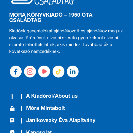
MÓRA KÖNYVKIADÓ – 1950 ÓTA
CSALÁDTAG
Kiadónk generációkat ajándékozott és ajándékoz meg az
olvasás örömével, olvasni szerető gyerekekből olvasni
szerető felnőttek lettek, akik mindezt továbbadták a
következő nemzedéknek.
A Kiadóról/About us
Móra Mintabolt
Janikovszky Éva Alapítvány
Kapcsolat