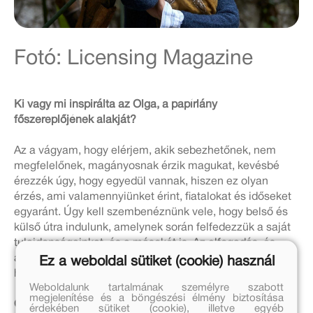
Fotó: Licensing Magazine
Ki vagy mi inspirálta az Olga, a papírlány
főszereplőjének alakját?
Az a vágyam, hogy elérjem, akik sebezhetőnek, nem
megfelelőnek, magányosnak érzik magukat, kevésbé
érezzék úgy, hogy egyedül vannak, hiszen ez olyan
érzés, ami valamennyiünket érint, fiatalokat és időseket
egyaránt. Úgy kell szembenéznünk vele, hogy belső és
külső útra indulunk, amelynek során felfedezzük a saját
tulajdonságainkat, és a másokét is. Az elfogadás, és
azok elfogadása, akik különböznek tőlünk, rendkívül
Ez a weboldal sütiket (cookie) használ
hosszú utat jelent.
Weboldalunk tartalmának személyre szabott
megjelenítése és a böngészési élmény biztosítása
Olvasás közben felmerült bennem, vajon az Olga, a
érdekében sütiket (cookie), illetve egyéb