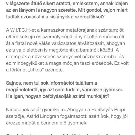
világszerte átütő sikert aratott, emlékszem, annak idején
az én lányom is nagyon szerette. Mit gondol, vajon miért
tudtak azonosulni a kislányok a szereplőkkel?
A W.I.T.C.H-et a kamaszkor metaforájának szántam: öt
eltérő külsejű és személyiségű lány öt eltérő módon éli
át a fiatal nővé válás varázslatos átváltozását, ahogyan
ez a való életben is megtörténik a barátnők között. A
szereplők a növekedés szörnyeivel néznek szembe, és
ez mindegyiküket a maga módján teszi erősebbé. Ez volt
a történet „titkos” üzenete.
Sajnos, nem túl sok információt találtam a
magánéletéről, így azt sem tudom, vannak-e gyerekei.
Ha igen, hogyan befolyásolják az írói munkáját?
Nincsenek saját gyerekeim. Ahogyan a Harisnyás Pippi
szerzője, Astrid Lindgren fogalmazott: azért írok, hogy jól
érezze magát a bennem élő gyermek.