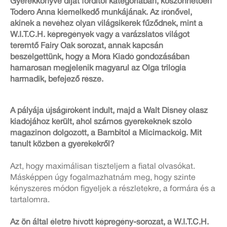
Gyerekkönyve díjat fordítói kategóriában, köszönhetően
Todero Anna kiemelkedő munkájának. Az írónővel,
akinek a nevéhez olyan világsikerek fűződnek, mint a
W.I.T.C.H. képregények vagy a varázslatos világot
teremtő Fairy Oak sorozat, annak kapcsán
beszélgettünk, hogy a Móra Kiadó gondozásában
hamarosan megjelenik magyarul az Olga trilógia
harmadik, befejező része.
A pályája újságíróként indult, majd a Walt Disney olasz
kiadójához került, ahol számos gyerekeknek szóló
magazinon dolgozott, a Bambitól a Micimackóig. Mit
tanult közben a gyerekekről?
Azt, hogy maximálisan tiszteljem a fiatal olvasókat.
Másképpen úgy fogalmazhatnám meg, hogy szinte
kényszeres módon figyeljek a részletekre, a formára és a
tartalomra.
Az ön által életre hívott képregény-sorozat, a W.I.T.C.H.