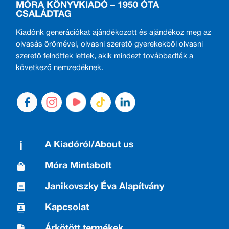
MÓRA KÖNYVKIADÓ – 1950 ÓTA
CSALÁDTAG
Kiadónk generációkat ajándékozott és ajándékoz meg az
olvasás örömével, olvasni szerető gyerekekből olvasni
szerető felnőttek lettek, akik mindezt továbbadták a
következő nemzedéknek.
A Kiadóról/About us
Móra Mintabolt
Janikovszky Éva Alapítvány
Kapcsolat
Árkötött termékek