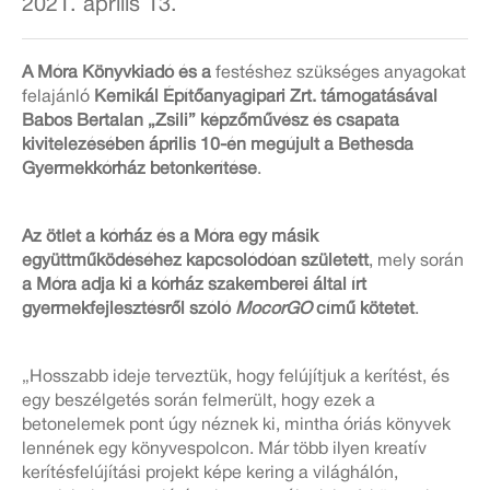
2021. április 13.
A Móra Könyvkiadó
és a
festéshez szükséges anyagokat
felajánló
Kemikál Építőanyagipari Zrt.
támogatásával
Babos Bertalan „Zsili” képzőművész és csapata
kivitelezésében
április 10-én megújult a Bethesda
Gyermekkórház betonkerítése
.
Az ötlet a kórház és a Móra egy másik
együttműködéséhez kapcsolódóan született
, mely során
a Móra adja ki a kórház szakemberei által írt
gyermekfejlesztésről szóló
MocorGO
című kötetet
.
„Hosszabb ideje terveztük, hogy felújítjuk a kerítést, és
egy beszélgetés során felmerült, hogy ezek a
betonelemek pont úgy néznek ki, mintha óriás könyvek
lennének egy könyvespolcon. Már több ilyen kreatív
kerítésfelújítási projekt képe kering a világhálón,