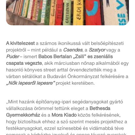
A kivitelezést
a számos ikonikussá vált belsőépítészeti
projektről – mint például a
Csendes
, a
Szatyor
vagy a
Púder
– ismert
Babos Bertalan „Zsili” és zseniális
csapata végezte
, akik márciusban nőnap alkalmából egy
hasonló könyves street arttal örvendeztették meg a
várban sétálókat a Budavári Önkormányzat felkérésére a
„Nők lépésről lépésre”
projekt keretében.
„Mint hazánk építőanyag-ipari segédanyagokat gyártó
vállalkozása örömmel tettünk eleget a
Bethesda
Gyermekkórház
és a
Móra Kiadó
közös felkérésének,
hogy biztosítsuk ehhez a szó szerint mesés projekthez a
festékanyagokat, ezzel színesebbé és vidámabbá téve