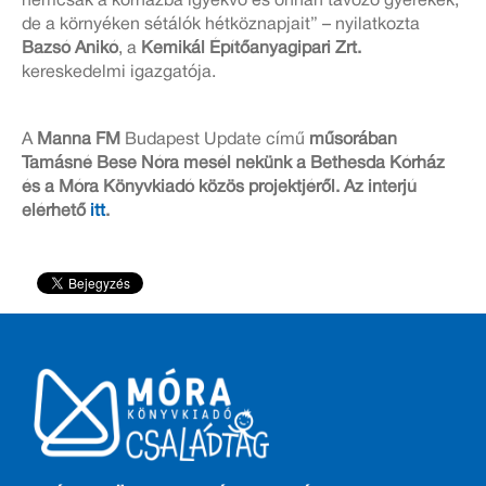
nemcsak a kórházba igyekvő és onnan távozó gyerekek,
de a környéken sétálók hétköznapjait” – nyilatkozta
Bazsó Anikó
, a
Kemikál Építőanyagipari Zrt.
kereskedelmi igazgatója.
A
Manna FM
Budapest Update című
műsorában
Tamásné Bese Nóra mesél nekünk a Bethesda Kórház
és a Móra Könyvkiadó közös projektjéről. Az interjú
elérhető
itt
.