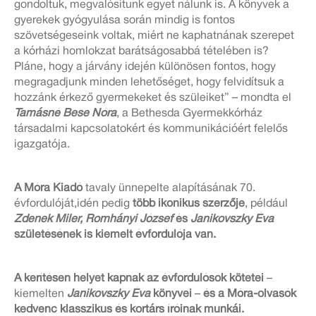
gondoltuk, megvalósítunk egyet nálunk is. A könyvek a
gyerekek gyógyulása során mindig is fontos
szövetségeseink voltak, miért ne kaphatnának szerepet
a kórházi homlokzat barátságosabbá tételében is?
Pláne, hogy a járvány idején különösen fontos, hogy
megragadjunk minden lehetőséget, hogy felvidítsuk a
hozzánk érkező gyermekeket és szüleiket” – mondta el
Tamásné Bese Nóra
, a Bethesda Gyermekkórház
társadalmi kapcsolatokért és kommunikációért felelős
igazgatója.
A Móra Kiadó
tavaly ünnepelte alapításának 70.
évfordulóját,idén pedig
több ikonikus szerzője
, például
Zdenek Miler, Romhányi József
és
Janikovszky Éva
születésének is kiemelt évfordulója van.
A kerítésen helyet kapnak az évfordulósok kötetei
–
kiemelten
Janikovszky Éva
könyvei
–
és a Móra-olvasók
kedvenc klasszikus és kortárs íróinak munkái.