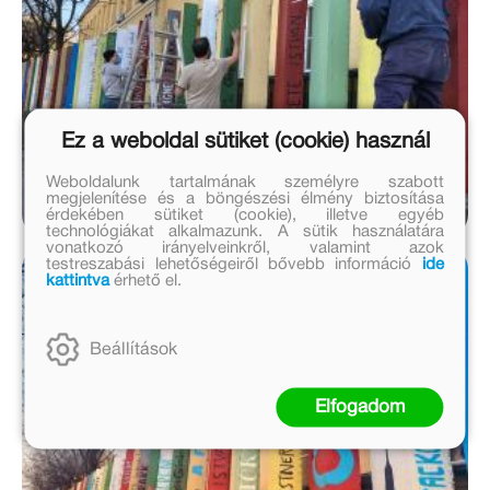
Ez a weboldal sütiket (cookie) használ
Weboldalunk tartalmának személyre szabott
megjelenítése és a böngészési élmény biztosítása
érdekében sütiket (cookie), illetve egyéb
technológiákat alkalmazunk. A sütik használatára
vonatkozó irányelveinkről, valamint azok
testreszabási lehetőségeiről bővebb információ
ide
kattintva
érhető el.
Beállítások
Elfogadom