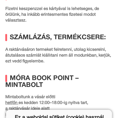
Fizetni készpénzzel és kártyával is lehetséges, de
örülünk, ha inkább érintésmentes fizetési módot
választasz.
SZÁMLÁZÁS, TERMÉKCSERE:
A raktárvásáron terméket félretenni, utólag kicserélni,
átutalásos számlát kiállítani nem áll módunkban, kérjük,
ezt vedd figyelembe.
MÓRA BOOK POINT –
MINTABOLT
Mintaboltunk a vásár előtti
hétfőn
és kedden 12:00–18:00-ig nyitva tart,
a raktárvásár ideje alatt
szerdán és csütörtökön
zárva,
Ez a weboldal sütiket (cookie) használ