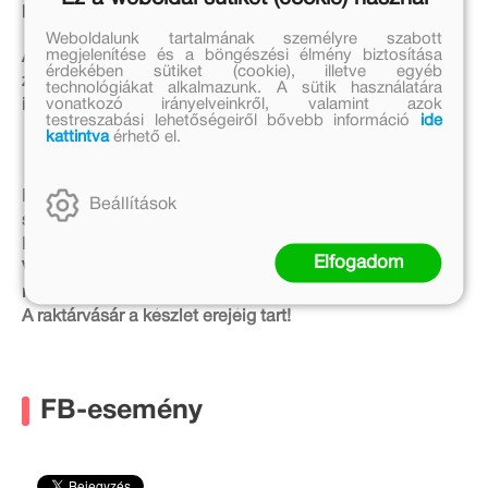
pénteken 12:00–18:00-ig nyitva lesz!
Weboldalunk tartalmának személyre szabott
megjelenítése és a böngészési élmény biztosítása
A webes csomagok átvétele a raktárvásár ideje alatt is
érdekében sütiket (cookie), illetve egyéb
zavartalanul működik. Az átvételre a vásár nyitvatartási
technológiákat alkalmazunk. A sütik használatára
vonatkozó irányelveinkről, valamint azok
ideje alatt van lehetőség.
testreszabási lehetőségeiről bővebb információ
ide
kattintva
érhető el.
Már számoljuk a napokat és izgatottan várjuk, hogy
Beállítások
személyesen is találkozhassunk veletek
Raktárvásárunkon!
Elfogadom
Vigyázzunk együtt a környezetre! Kérünk, hogy hozz
magaddal szatyrot (sőt bőröndöt)!
A raktárvásár a készlet erejéig tart!
FB-esemény