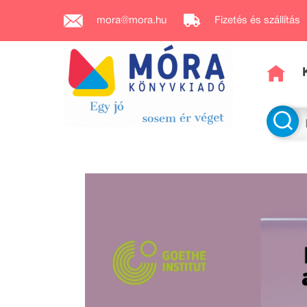
mora@mora.hu
Fizetés és szállítás