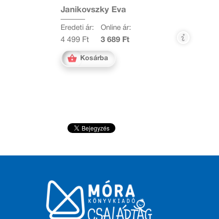
Janikovszky Éva
Eredeti ár:
Online ár:
4 499 Ft
3 689 Ft
Kosárba