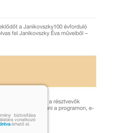
eklődőt a Janikovszky100 évforduló
lvas fel Janikovszky Éva műveiből –
e-mail-címen lehet, a résztvevők
mégsem tud részt venni a programon, e-
mény biztosítása
nálatára vonatkozó
tintva
érhető el.