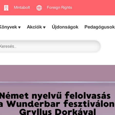
Mintabolt
Foreign Rights
Könyvek
Akciók
Újdonságok
Pedagógusok