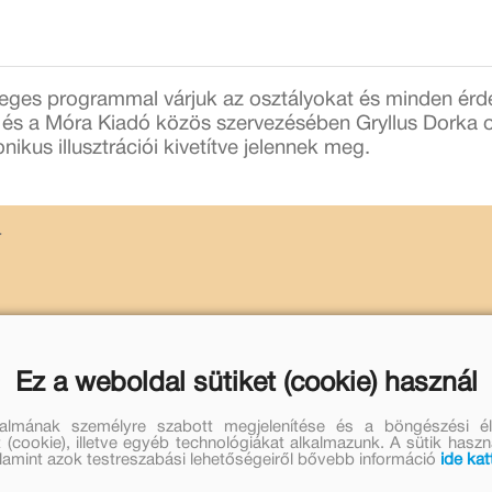
leges programmal várjuk az osztályokat és minden érd
 és a Móra Kiadó közös szervezésében Gryllus Dorka o
kus illusztrációi kivetítve jelennek meg.
r
 kötött! Regisztrálni a
sarkanyosprogramok@fszek.hu
Ez a weboldal sütiket (cookie) használ
isztrációról visszajelzést küldünk. Kérjük, ha valaki 
talmának személyre szabott megjelenítése és a böngészési él
 (cookie), illetve egyéb technológiákat alkalmazunk. A sütik hasz
ési tájékoztató itt olvasható:
https://bit.ly/3RBo9NF
valamint azok testreszabási lehetőségeiről bővebb információ
ide kat