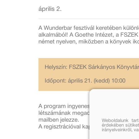
április 2.
A Wunderbar fesztivál keretében külön
alkalmából! A Goethe Intézet, a FSZEK
német nyelven, miközben a könyvek ikoni
Helyszín: FSZEK Sárkányos Könyvtá
Időpont: április 21. (kedd) 10:00
A program ingyenes, de regisztrációhoz
létszámának megadásával. A sikeres reg
mailben jelezze.
Weboldalunk tar
érdekében sütiket
A regisztrációval kapcsolatos adatkezel
irányelveinkről, 