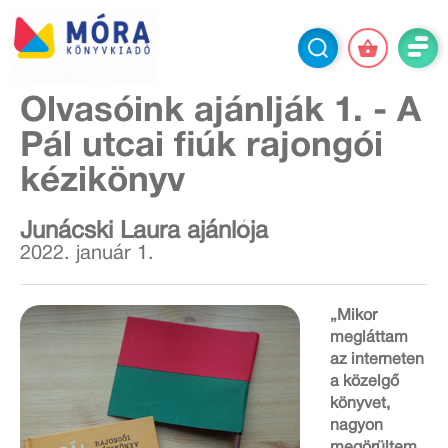
Olvasóink ajánlják 1. - A
Pál utcai fiúk rajongói
kézikönyv
Junácski Laura ajánlója
2022. január 1.
„Mikor
megláttam
az interneten
a közelgő
könyvet,
nagyon