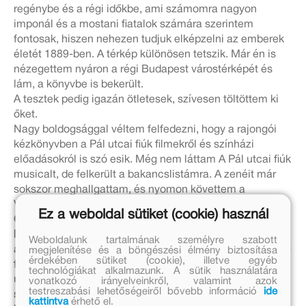
regénybe és a régi időkbe, ami számomra nagyon
imponál és a mostani fiatalok számára szerintem
fontosak, hiszen nehezen tudjuk elképzelni az emberek
életét 1889-ben. A térkép különösen tetszik. Már én is
nézegettem nyáron a régi Budapest várostérképét és
lám, a könyvbe is bekerült.
A tesztek pedig igazán ötletesek, szívesen töltöttem ki
őket.
Nagy boldogsággal véltem felfedezni, hogy a rajongói
kézkönyvben a Pál utcai fiúk filmekről és színházi
előadásokról is szó esik. Még nem láttam A Pál utcai fiúk
musicalt, de felkerült a bakancslistámra. A zenéit már
sokszor meghallgattam, és nyomon követtem a
Vígszínház 300. PUF előadást is.
Ez a weboldal sütiket (cookie) használ
Összefoglalva, szerintem jó ötlet volt ez a rajongói
kézikönyv. A regény háttértörténete is elengedhetetlen,
Weboldalunk tartalmának személyre szabott
anélkül nem érthetjük meg a Vörösingesek és a Pál utcai
megjelenítése és a böngészési élmény biztosítása
érdekében sütiket (cookie), illetve egyéb
fiúk tetteit, hogy miért volt annyira jelentős hely a Pál
technológiákat alkalmazunk. A sütik használatára
utcaiaknak a Grund, vagy hogy miért érzete magát
vonatkozó irányelveinkről, valamint azok
testreszabási lehetőségeiről bővebb információ
ide
szégyenben NEMECSEK ERNŐ, amiért kisbetűvel írták
kattintva
érhető el.