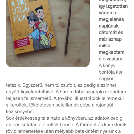
megörültem,
így izgatottan
vártam a
megjelenés
napjának
dátumát és
már aznap
mikor
megkaptam
elolvastam.
A könyv
borítója (is)
nagyon
tetszik. Egyszerű, nem túlzsúfolt, ez pedig a színnel
együtt figyelemfelhívó. A három főbb szereplő szerintem
teljesen felismerhető. A további illusztrációk is remekül
sikerültek, tökéletesen beleillenek ebbe a rajongói
kézikönyvbe.
Sok érdekesség található a könyvben, az adatok pedig
alapos kutatásra épültek benne. A történet és karakterek
rövid ismertetése után mélyebb betekintést nyerünk a