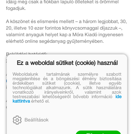
idáig még csak a fiókban lapuló ötleteket is örömmel
fogadjuk.
A köszönet és elismerés mellett – a három legjobbat, 30,
20, illetve 10 ezer forintos könyvcsomaggal díjazzuk –,
valamint anyaguk helyet kap a Móra Kiadó ingyenesen
elérhető online segédanyag gyűjteményében.
Beküldési határidő:
2023.03.15.
Ez a weboldal sütiket (cookie) használ
Weboldalunk tartalmának személyre szabott
A pályázatokat elektronikus formában várjuk a
megjelenítése és a böngészési élmény biztosítása
moraedu@mora.hu
e-mail címre. A tárgymezőbe kérjük
érdekében sütiket (cookie), illetve egyéb
írja be: Témahét projektterv pályázat!
technológiákat alkalmazunk. A sütik használatára
vonatkozó irányelveinkről, valamint azok
testreszabási lehetőségeiről bővebb információ
ide
A pályázattal kapcsolatos kérdéseiket is ezen az e-mail
kattintva
érhető el.
címen fogadjuk és válaszoljuk meg.
Beállítások