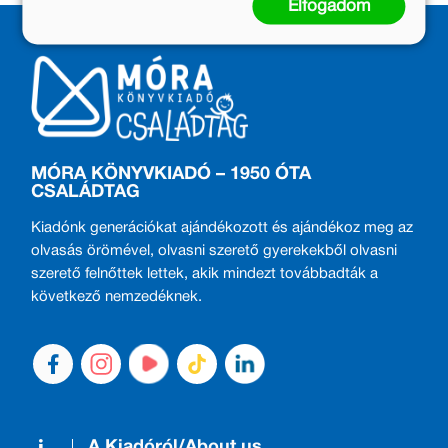
Elfogadom
MÓRA KÖNYVKIADÓ – 1950 ÓTA
CSALÁDTAG
Kiadónk generációkat ajándékozott és ajándékoz meg az
olvasás örömével, olvasni szerető gyerekekből olvasni
szerető felnőttek lettek, akik mindezt továbbadták a
következő nemzedéknek.
A Kiadóról/About us