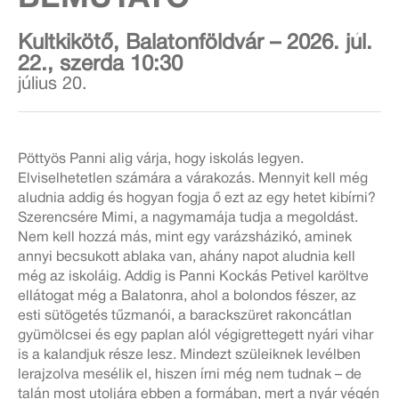
Kultkikötő, Balatonföldvár – 2026. júl.
22., szerda 10:30
július 20.
Pöttyös Panni alig várja, hogy iskolás legyen.
Elviselhetetlen számára a várakozás. Mennyit kell még
aludnia addig és hogyan fogja ő ezt az egy hetet kibírni?
Szerencsére Mimi, a nagymamája tudja a megoldást.
Nem kell hozzá más, mint egy varázsházikó, aminek
annyi becsukott ablaka van, ahány napot aludnia kell
még az iskoláig. Addig is Panni Kockás Petivel karöltve
ellátogat még a Balatonra, ahol a bolondos fészer, az
esti sütögetés tűzmanói, a barackszüret rakoncátlan
gyümölcsei és egy paplan alól végigrettegett nyári vihar
is a kalandjuk része lesz. Mindezt szüleiknek levélben
lerajzolva mesélik el, hiszen írni még nem tudnak – de
talán most utoljára ebben a formában, mert a nyár végén