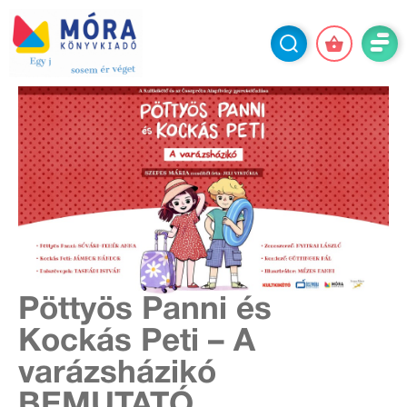
Pöttyös Panni és
Kockás Peti – A
varázsházikó
BEMUTATÓ