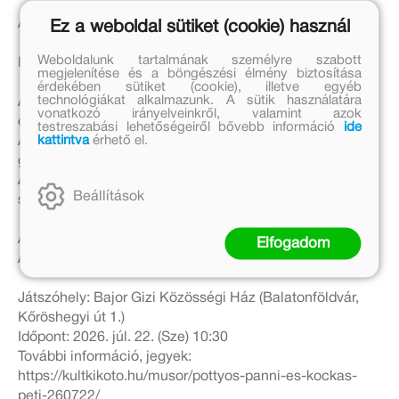
A rendező munkatársa: Eisenhauer Réka
Ez a weboldal sütiket (cookie) használ
Weboldalunk tartalmának személyre szabott
Rendező: Göttinger Pál
megjelenítése és a böngészési élmény biztosítása
érdekében sütiket (cookie), illetve egyéb
technológiákat alkalmazunk. A sütik használatára
Az előadás a Szepes Mária Alapítvány és a Móra Kiadó
vonatkozó irányelveinkről, valamint azok
engedélyével jött létre. Illusztrálta: Mézes Fanni.
testreszabási lehetőségeiről bővebb információ
ide
kattintva
érhető el.
A Kultkikötő és az Összpróba Alapítvány legújabb
gyerekelőadásának bemutatója.
Az előadást klimatizált helyiségben tartjuk és eső esetén
Beállítások
sem marad el!
Ajánlott: 3 éves kortól.
Elfogadom
A program hossza: kb. 55 perc
Játszóhely: Bajor Gizi Közösségi Ház (Balatonföldvár,
Kőröshegyi út 1.)
Időpont: 2026. júl. 22. (Sze) 10:30
További információ, jegyek:
https://kultkikoto.hu/musor/pottyos-panni-es-kockas-
peti-260722/