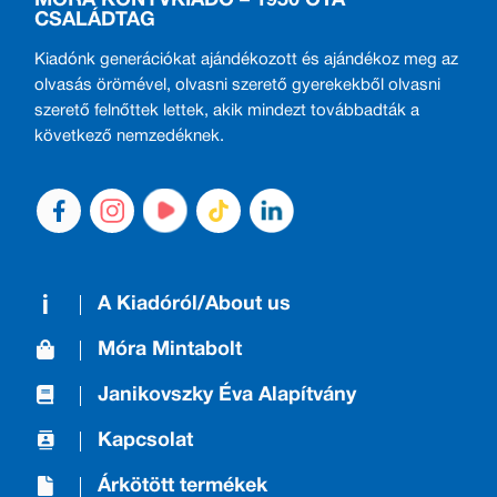
MÓRA KÖNYVKIADÓ – 1950 ÓTA
CSALÁDTAG
Kiadónk generációkat ajándékozott és ajándékoz meg az
olvasás örömével, olvasni szerető gyerekekből olvasni
szerető felnőttek lettek, akik mindezt továbbadták a
következő nemzedéknek.
A Kiadóról/About us
Móra Mintabolt
Janikovszky Éva Alapítvány
Kapcsolat
Árkötött termékek