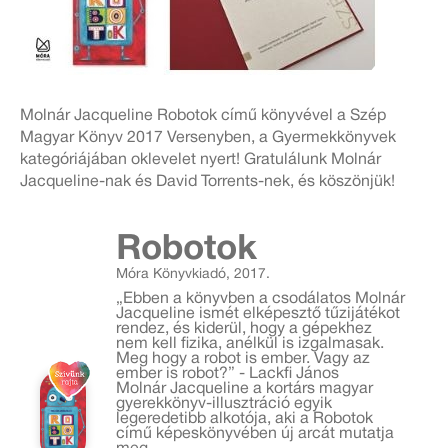
Molnár Jacqueline Robotok című könyvével a Szép
Magyar Könyv 2017 Versenyben, a Gyermekkönyvek
kategóriájában oklevelet nyert! Gratulálunk Molnár
Jacqueline-nak és David Torrents-nek, és köszönjük!
Robotok
Móra Könyvkiadó, 2017.
„Ebben a könyvben a csodálatos Molnár
Jacqueline ismét elképesztő tűzijátékot
rendez, és kiderül, hogy a gépekhez
nem kell fizika, anélkül is izgalmasak.
Meg hogy a robot is ember. Vagy az
ember is robot?” - Lackfi János
Molnár Jacqueline a kortárs magyar
gyerekkönyv-illusztráció egyik
legeredetibb alkotója, aki a Robotok
című képeskönyvében új arcát mutatja